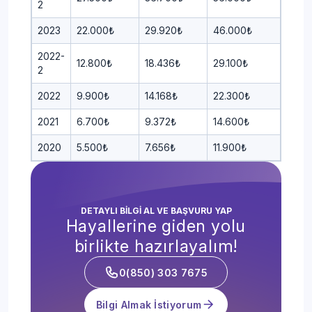
2
2023
22.000₺
29.920₺
46.000₺
2022-
12.800₺
18.436₺
29.100₺
2
2022
9.900₺
14.168₺
22.300₺
2021
6.700₺
9.372₺
14.600₺
2020
5.500₺
7.656₺
11.900₺
DETAYLI BİLGİ AL VE BAŞVURU YAP
Hayallerine giden yolu
birlikte hazırlayalım!
0(850) 303 7675
Bilgi Almak İstiyorum