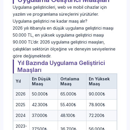
Uygulama geliştiricileri, web ve mobil cihazlar için
yazılım ve programlama süreçlerini yürütürler.
Uygulama geliştirici ne kadar maaş alır?
2026 yılı itibarıyla en düşük uygulama geliştirici maaşı
50.000 TL, en yüksek uygulama geliştirici maaşı
90.000 TL’dir. 2026 uygulama geliştirici maaşları,
çalıştıkları sektörün ölçeğine ve deneyim seviyelerine
göre değişmektedir.
Yıl Bazında Uygulama Geliştirici
Maaşları
En Düşük
Ortalama
En Yüksek
Yıl
Maaş
Maaş
Maaş
2026
50.000₺
65.000₺
90.000₺
2025
42.300₺
55.400₺
78.900₺
2024
37.000₺
48.100₺
72.200₺
2023-
27.500₺
36.700₺
56.000₺