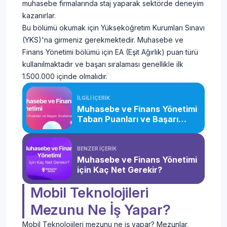
muhasebe firmalarında staj yaparak sektörde deneyim
kazanırlar.
Bu bölümü okumak için Yükseköğretim Kurumları Sınavı
(YKS)'na girmeniz gerekmektedir. Muhasebe ve
Finans Yönetimi bölümü için EA (Eşit Ağırlık) puan türü
kullanılmaktadır ve başarı sıralaması genellikle ilk
1.500.000 içinde olmalıdır.
İLGİLİ İÇERİK
Muhasebe ve Finans Yönetimi
Taban Puanları ve Başarı
Sıralaması (2026)
BENZER İÇERİK
Muhasebe ve Finans Yönetimi
için Kaç Net Gerekir?
Mobil Teknolojileri
Mezunu Ne İş Yapar?
Mobil Teknolojileri mezunu ne iş yapar? Mezunlar,