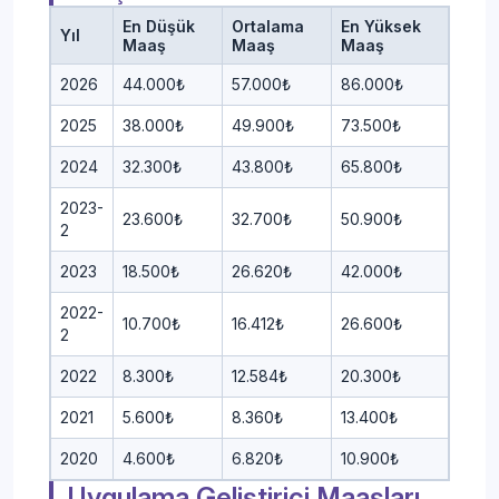
En Düşük
Ortalama
En Yüksek
Yıl
Maaş
Maaş
Maaş
2026
44.000₺
57.000₺
86.000₺
2025
38.000₺
49.900₺
73.500₺
2024
32.300₺
43.800₺
65.800₺
2023-
23.600₺
32.700₺
50.900₺
2
2023
18.500₺
26.620₺
42.000₺
2022-
10.700₺
16.412₺
26.600₺
2
2022
8.300₺
12.584₺
20.300₺
2021
5.600₺
8.360₺
13.400₺
2020
4.600₺
6.820₺
10.900₺
Uygulama Geliştirici Maaşları