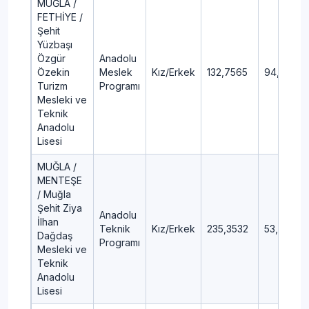
MUĞLA /
FETHİYE /
Şehit
Yüzbaşı
Özgür
Anadolu
Özekin
Meslek
Kız/Erkek
132,7565
94,09
Turizm
Programı
Mesleki ve
Teknik
Anadolu
Lisesi
MUĞLA /
MENTEŞE
/ Muğla
Şehit Ziya
Anadolu
İlhan
Teknik
Kız/Erkek
235,3532
53,93
Dağdaş
Programı
Mesleki ve
Teknik
Anadolu
Lisesi