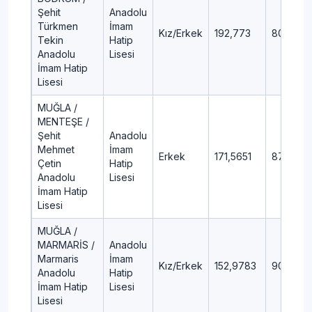
Şehit
Anadolu
Türkmen
İmam
Kız/Erkek
192,773
80,76
Tekin
Hatip
Anadolu
Lisesi
İmam Hatip
Lisesi
MUĞLA /
MENTEŞE /
Şehit
Anadolu
Mehmet
İmam
Erkek
171,5651
87,08
Çetin
Hatip
Anadolu
Lisesi
İmam Hatip
Lisesi
MUĞLA /
MARMARİS /
Anadolu
Marmaris
İmam
Kız/Erkek
152,9783
90,43
Anadolu
Hatip
İmam Hatip
Lisesi
Lisesi