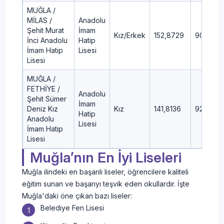
MUĞLA /
MİLAS /
Anadolu
Şehit Murat
İmam
Kız/Erkek
152,8729
90,45
İnci Anadolu
Hatip
İmam Hatip
Lisesi
Lisesi
MUĞLA /
FETHİYE /
Anadolu
Şehit Sümer
İmam
Deniz Kız
Kız
141,8136
92,45
Hatip
Anadolu
Lisesi
İmam Hatip
Lisesi
Muğla’nın En İyi Liseleri
Muğla ilindeki en başarılı liseler, öğrencilere kaliteli
eğitim sunan ve başarıyı teşvik eden okullardır. İşte
Muğla'daki öne çıkan bazı liseler:
Belediye Fen Lisesi