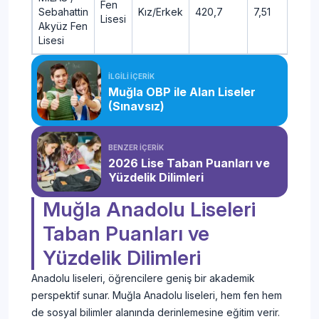
Fen
Sebahattin
Kız/Erkek
420,7
7,51
Lisesi
Akyüz Fen
Lisesi
İLGİLİ İÇERİK
Muğla OBP ile Alan Liseler
(Sınavsız)
BENZER İÇERİK
2026 Lise Taban Puanları ve
Yüzdelik Dilimleri
Muğla Anadolu Liseleri
Taban Puanları ve
Yüzdelik Dilimleri
Anadolu liseleri, öğrencilere geniş bir akademik
perspektif sunar. Muğla Anadolu liseleri, hem fen hem
de sosyal bilimler alanında derinlemesine eğitim verir.