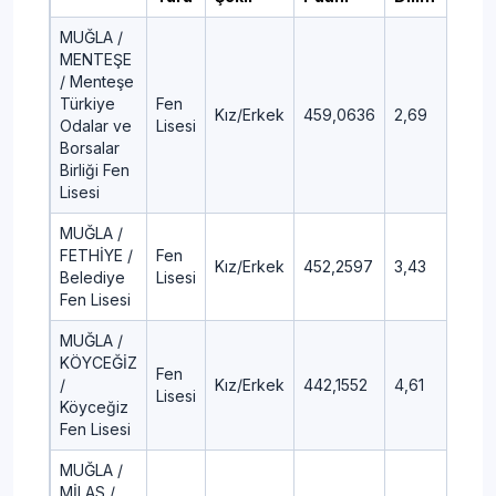
MUĞLA /
MENTEŞE
/ Menteşe
Türkiye
Fen
Kız/Erkek
459,0636
2,69
Odalar ve
Lisesi
Borsalar
Birliği Fen
Lisesi
MUĞLA /
FETHİYE /
Fen
Kız/Erkek
452,2597
3,43
Belediye
Lisesi
Fen Lisesi
MUĞLA /
KÖYCEĞİZ
Fen
/
Kız/Erkek
442,1552
4,61
Lisesi
Köyceğiz
Fen Lisesi
MUĞLA /
MİLAS /