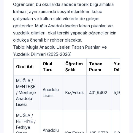
Öğrenciler, bu okullarda sadece teorik bilgi almakla
kalmaz, aynı zamanda sosyal etkinlikler, kulüp
çalışmaları ve kültürel aktivitelerle de gelişim
gösterirler. Muğla Anadolu liseleri taban puanları ve
yüzdelik dilimleri, okul tercihi yapacak öğrenciler için
oldukça önemli bir rehber olacaktır.
Tablo: Muğla Anadolu Liseleri Taban Puanları ve
Yüzdelik Dilimleri (2025-2026)
Okul
Öğretim
Taban
Yüzdelik
Okul Adı
Türü
Şekli
Puanı
Dilim
MUĞLA /
MENTEŞE
Anadolu
/ Menteşe
Kız/Erkek
431,9402
5,94
Lisesi
Anadolu
Lisesi
MUĞLA /
FETHİYE /
Fethiye
Anadolu