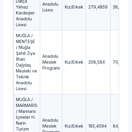
Datça
Anadolu
Yılmaz
Kız/Erkek
279,4859
38,1
Lisesi
Kardeşler
Anadolu
Lisesi
MUĞLA /
MENTEŞE
/ Muğla
Şehit Ziya
Anadolu
İlhan
Meslek
Kız/Erkek
208,584
70,41
Dağdaş
Programı
Mesleki ve
Teknik
Anadolu
Lisesi
MUĞLA /
MARMARİS
/ Marmaris
İçmeler H.
Anadolu
Narin
Meslek
Kız/Erkek
185,4094
84,58
Turizm
Programı