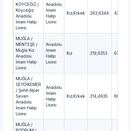
KÖYCEĞİZ /
Anadolu
Köyceğiz
İmam
Kız/Erkek
263,6344
43,78
Anadolu
Hatip
İmam Hatip
Lisesi
Lisesi
MUĞLA /
MENTEŞE /
Anadolu
Muğla Kız
İmam
Kız
219,6253
63,19
Anadolu
Hatip
İmam Hatip
Lisesi
Lisesi
MUĞLA /
SEYDİKEMER
Anadolu
/ Şehit Alper
İmam
Seven
Kız/Erkek
214,4935
66,54
Hatip
Anadolu
Lisesi
İmam Hatip
Lisesi
MUĞLA /
BODRUM /