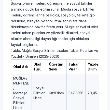
Sosyal bilimler liseleri, öğrencilerine sosyal bilimler
alanında güçlü bir eğitim sunar. Muğla sosyal bilimler
liseleri, öğrencilerine psikoloji, sosyoloji, felsefe gibi
derslerle, bireysel ve toplumsal sorunlara daha
derinlemesine bakma fırsatı verir. Muğla sosyal bilimler
liseleri taban puanları ve yüzdelik dilimleri, sosyal
bilimler alanına ilgi duyan öğrenciler için oldukça
faydalı bilgilerdir.
Tablo: Muğla Sosyal Bilimler Liseleri Taban Puanları ve
Yüzdelik Dilimleri (2025-2026)
Okul
Öğretim
Taban
Yüzdelik
Okul Adı
Türü
Şekli
Puanı
Dilim
MUĞLA /
MENTEŞE
/
Sosyal
Menteşe
Bilimler
Kız/Erkek
347,3358
20,45
Sosyal
Lisesi
Bilimler
Lisesi