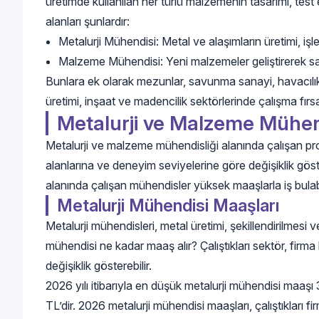
üretimde kullanılan her türlü malzemenin tasarımı, test e
alanları şunlardır:
Metalurji Mühendisi: Metal ve alaşımların üretimi, işl
Malzeme Mühendisi: Yeni malzemeler geliştirerek sanay
Bunlara ek olarak mezunlar, savunma sanayi, havacılık
üretimi, inşaat ve madencilik sektörlerinde çalışma fırsatı
Metalurji ve Malzeme Mühend
Metalurji ve malzeme mühendisliği alanında çalışan prof
alanlarına ve deneyim seviyelerine göre değişiklik göst
alanında çalışan mühendisler yüksek maaşlarla iş bulab
Metalurji Mühendisi Maaşları
Metalurji mühendisleri, metal üretimi, şekillendirilmesi v
mühendisi ne kadar maaş alır? Çalıştıkları sektör, fir
değişiklik gösterebilir.
2026 yılı itibarıyla en düşük metalurji mühendisi maa
TL’dir. 2026 metalurji mühendisi maaşları, çalıştıkları