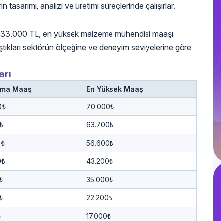
asarımı, analizi ve üretimi süreçlerinde çalışırlar.
şı 33.000 TL, en yüksek malzeme mühendisi maaşı
tıkları sektörün ölçeğine ve deneyim seviyelerine göre
arı
ama Maaş
En Yüksek Maaş
0₺
70.000₺
₺
63.700₺
0₺
56.600₺
0₺
43.200₺
₺
35.000₺
₺
22.200₺
₺
17.000₺