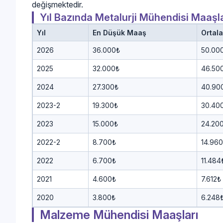
değişmektedir.
Yıl Bazında Metalurji Mühendisi Maaşla
Yıl
En Düşük Maaş
Ortal
2026
36.000₺
50.00
2025
32.000₺
46.50
2024
27.300₺
40.90
2023-2
19.300₺
30.40
2023
15.000₺
24.20
2022-2
8.700₺
14.96
2022
6.700₺
11.484
2021
4.600₺
7.612₺
2020
3.800₺
6.248
Malzeme Mühendisi Maaşları