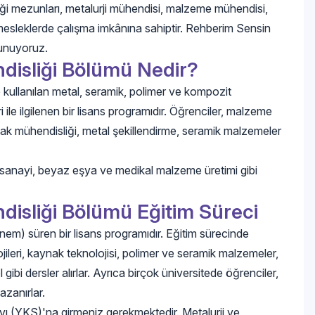
ği mezunları, metalurji mühendisi, malzeme mühendisi,
 mesleklerde çalışma imkânına sahiptir. Rehberim Sensin
sunuyoruz.
disliği Bölümü Nedir?
kullanılan metal, seramik, polimer ve kompozit
i ile ilgilenen bir lisans programıdır. Öğrenciler, malzeme
ynak mühendisliği, metal şekillendirme, seramik malzemeler
a sanayi, beyaz eşya ve medikal malzeme üretimi gibi
isliği Bölümü Eğitim Süreci
em) süren bir lisans programıdır. Eğitim sürecinde
jileri, kaynak teknolojisi, polimer ve seramik malzemeler,
 gibi dersler alırlar. Ayrıca birçok üniversitede öğrenciler,
zanırlar.
ı (YKS)'na girmeniz gerekmektedir. Metalurji ve