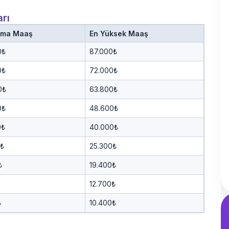
rı
ama Maaş
En Yüksek Maaş
0₺
87.000₺
0₺
72.000₺
0₺
63.800₺
0₺
48.600₺
0₺
40.000₺
0₺
25.300₺
₺
19.400₺
12.700₺
₺
10.400₺