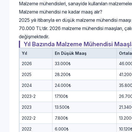
Malzeme mühendisleri, sanayide kullanılan malzemelerin t
Malzeme mühendisi ne kadar maaş alır?
2025 yılı itibarıyla en düşük malzeme mühendisi maa
70.000 TL’dir. 2026 malzeme mühendisi maaşları, çalış
değişmektedir.
Yıl Bazında Malzeme Mühendisi Maaşl
Yıl
En Düşük Maaş
Ortal
2026
33.000₺
46.00
2025
28.200₺
41.200
2024
24.000₺
35.80
2023-2
17.100₺
26.70
2023
13.500₺
21.340
2022-2
7.800₺
13.200
2022
6.000₺
10.120