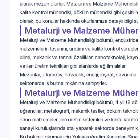
alarak mezun olurlar. Metalurji ve Malzeme Mühendisli
kalite kontrol mühendisi, döküm mühendisi gibi çeşitli
olarak, bu konular hakkında okurlarımıza detaylı bilgi 
Metalurji ve Malzeme Mühen
Metalurji ve Malzeme Mühendisliği bölümü, endüstride 
malzemelerin tasarımı, üretimi ve kalite kontrol süreçler
bilimi, mekanik ve termal özellikler, nanoteknoloji, ka
ve ileri üretim teknikleri gibi alanlarda eğitim alırlar.
Mezunlar, otomotiv, havacılık, enerji, inşaat, savunm
sektörlerde iş bulma imkânına sahiptirler.
Metalurji ve Malzeme Mühend
Metalurji ve Malzeme Mühendisliği bölümü, 4 yıl (8 dön
öğrenciler, metalografi, mekanik testler, döküm teknolo
nano malzemeler, ileri üretim sistemleri ve kalite kontrol
sanayi kuruluşlarında staj yaparak sektörde deneyim ka
Bu bölümü okumak için Yükseköğretim Kurumları Sınav