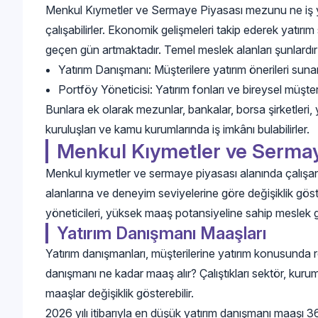
Menkul Kıymetler ve Sermaye Piyasası mezunu ne iş ya
çalışabilirler. Ekonomik gelişmeleri takip ederek yatırım 
geçen gün artmaktadır. Temel meslek alanları şunlardır
Yatırım Danışmanı: Müşterilere yatırım önerileri sunar
Portföy Yöneticisi: Yatırım fonları ve bireysel müşteril
Bunlara ek olarak mezunlar, bankalar, borsa şirketleri, ya
kuruluşları ve kamu kurumlarında iş imkânı bulabilirler.
Menkul Kıymetler ve Sermay
Menkul kıymetler ve sermaye piyasası alanında çalışan 
alanlarına ve deneyim seviyelerine göre değişiklik göste
yöneticileri, yüksek maaş potansiyeline sahip meslek g
Yatırım Danışmanı Maaşları
Yatırım danışmanları, müşterilerine yatırım konusunda re
danışmanı ne kadar maaş alır? Çalıştıkları sektör, kur
maaşlar değişiklik gösterebilir.
2026 yılı itibarıyla en düşük yatırım danışmanı maaşı