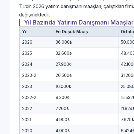
TL’dir. 2026 yatırım danışmanı maaşları, çalıştıkları f
değişmektedir.
Yıl Bazında Yatırım Danışmanı Maaşlar
Yıl
En Düşük Maaş
Ortal
2026
36.000₺
50.00
2025
32.600₺
48.40
2024
27.900₺
42.100
2023-2
20.500₺
31.200
2023
16.000₺
25.08
2022-2
9.300₺
15.532
2022
7.200₺
11.924
2021
4.900₺
7.920₺
2020
4.000₺
6.424