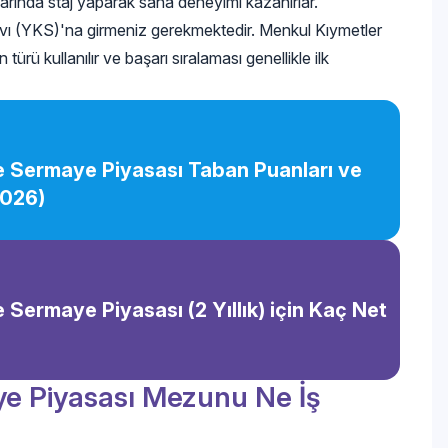
uşlarında staj yaparak saha deneyimi kazanırlar.
ı (YKS)'na girmeniz gerekmektedir. Menkul Kıymetler
ü kullanılır ve başarı sıralaması genellikle ilk
e Sermaye Piyasası Taban Puanları ve
2026)
 Sermaye Piyasası (2 Yıllık) için Kaç Net
e Piyasası Mezunu Ne İş