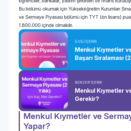
öğrenciler, bankalar, yatırım şirketleri ve finans kurul
Bu bölümü okumak için Yükseköğretim Kurumları Sınav
ve Sermaye Piyasası bölümü için TYT (ön lisans) puan tür
1.800.000 içinde olmalıdır.
İLGİLİ İÇERİK
Menkul Kıymetler v
Başarı Sıralaması (
BENZER İÇERİK
Menkul Kıymetler ve
Gerekir?
Menkul Kıymetler ve Sermay
Yapar?