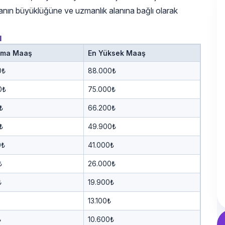
irmanın büyüklüğüne ve uzmanlık alanına bağlı olarak
ı
ama Maaş
En Yüksek Maaş
0₺
88.000₺
0₺
75.000₺
₺
66.200₺
₺
49.900₺
0₺
41.000₺
₺
26.000₺
₺
19.900₺
13.100₺
₺
10.600₺