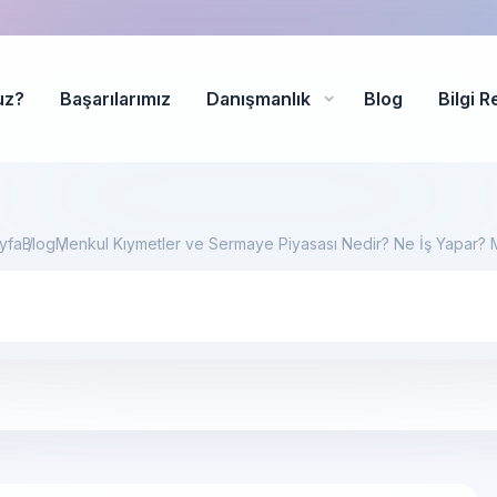
uz?
Başarılarımız
Danışmanlık
Blog
Bilgi R
yfa
Blog
Menkul Kıymetler ve Sermaye Piyasası Nedir? Ne İş Yapar? M