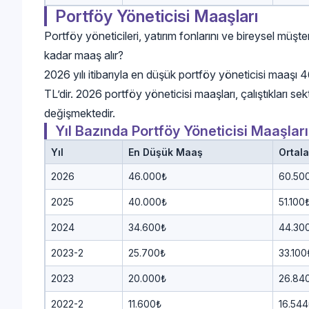
Portföy Yöneticisi Maaşları
Portföy yöneticileri, yatırım fonlarını ve bireysel müşteri
kadar maaş alır?
2026 yılı itibarıyla en düşük portföy yöneticisi maaş
TL’dir. 2026 portföy yöneticisi maaşları, çalıştıkları 
değişmektedir.
Yıl Bazında Portföy Yöneticisi Maaşları
Yıl
En Düşük Maaş
Ortal
2026
46.000₺
60.50
2025
40.000₺
51.100
2024
34.600₺
44.30
2023-2
25.700₺
33.100
2023
20.000₺
26.84
2022-2
11.600₺
16.544