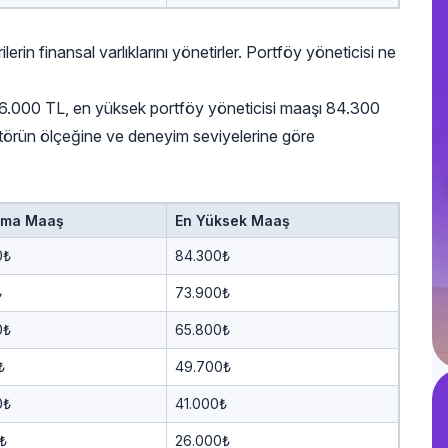
lerin finansal varlıklarını yönetirler. Portföy yöneticisi ne
ı 46.000 TL, en yüksek portföy yöneticisi maaşı 84.300
sektörün ölçeğine ve deneyim seviyelerine göre
ama Maaş
En Yüksek Maaş
0₺
84.300₺
₺
73.900₺
0₺
65.800₺
₺
49.700₺
0₺
41.000₺
₺
26.000₺