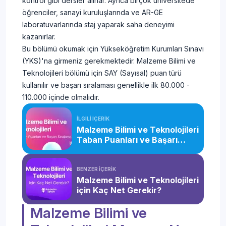
kontrol gibi dersler alırlar. Ayrıca birçok üniversitede
öğrenciler, sanayi kuruluşlarında ve AR-GE
laboratuvarlarında staj yaparak saha deneyimi
kazanırlar.
Bu bölümü okumak için Yükseköğretim Kurumları Sınavı
(YKS)'na girmeniz gerekmektedir. Malzeme Bilimi ve
Teknolojileri bölümü için SAY (Sayısal) puan türü
kullanılır ve başarı sıralaması genellikle ilk 80.000 -
110.000 içinde olmalıdır.
İLGİLİ İÇERİK
Malzeme Bilimi ve Teknolojileri
Taban Puanları ve Başarı
Sıralaması (2026)
BENZER İÇERİK
Malzeme Bilimi ve Teknolojileri
için Kaç Net Gerekir?
Malzeme Bilimi ve