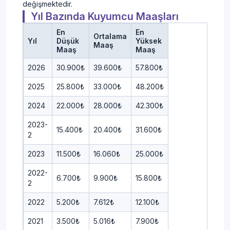
değişmektedir.
Yıl Bazında Kuyumcu Maaşları
En
En
Ortalama
Yıl
Düşük
Yüksek
Maaş
Maaş
Maaş
2026
30.900₺
39.600₺
57.800₺
2025
25.800₺
33.000₺
48.200₺
2024
22.000₺
28.000₺
42.300₺
2023-
15.400₺
20.400₺
31.600₺
2
2023
11.500₺
16.060₺
25.000₺
2022-
6.700₺
9.900₺
15.800₺
2
2022
5.200₺
7.612₺
12.100₺
2021
3.500₺
5.016₺
7.900₺