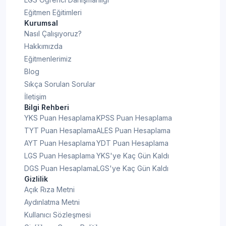
Eğitmen Eğitimleri
Kurumsal
Nasıl Çalışıyoruz?
Hakkımızda
Eğitmenlerimiz
Blog
Sıkça Sorulan Sorular
İletişim
Bilgi Rehberi
YKS Puan Hesaplama
KPSS Puan Hesaplama
TYT Puan Hesaplama
ALES Puan Hesaplama
AYT Puan Hesaplama
YDT Puan Hesaplama
LGS Puan Hesaplama
YKS'ye Kaç Gün Kaldı
DGS Puan Hesaplama
LGS'ye Kaç Gün Kaldı
Gizlilik
Açık Rıza Metni
Aydınlatma Metni
Kullanıcı Sözleşmesi