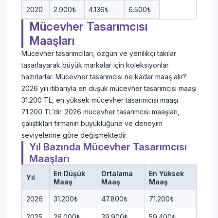
2020
2.900₺
4.136₺
6.500₺
Mücevher Tasarımcısı
Maaşları
Mücevher tasarımcıları, özgün ve yenilikçi takılar
tasarlayarak büyük markalar için koleksiyonlar
hazırlarlar. Mücevher tasarımcısı ne kadar maaş alır?
2026 yılı itibarıyla en düşük mücevher tasarımcısı maaşı
31.200 TL, en yüksek mücevher tasarımcısı maaşı
71.200 TL’dir. 2026 mücevher tasarımcısı maaşları,
çalıştıkları firmanın büyüklüğüne ve deneyim
seviyelerine göre değişmektedir.
Yıl Bazında Mücevher Tasarımcısı
Maaşları
En Düşük
Ortalama
En Yüksek
Yıl
Maaş
Maaş
Maaş
2026
31.200₺
47.800₺
71.200₺
2025
26.000₺
39.900₺
59.400₺