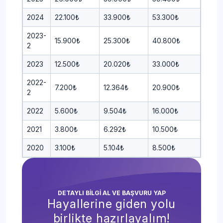
2024
22.100₺
33.900₺
53.300₺
2023-
15.900₺
25.300₺
40.800₺
2
2023
12.500₺
20.020₺
33.000₺
2022-
7.200₺
12.364₺
20.900₺
2
2022
5.600₺
9.504₺
16.000₺
2021
3.800₺
6.292₺
10.500₺
2020
3.100₺
5.104₺
8.500₺
DETAYLI BİLGİ AL VE BAŞVURU YAP
Hayallerine giden yolu
birlikte hazırlayalım!