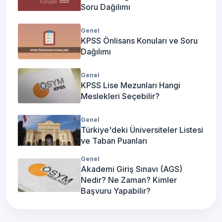
Soru Dağılımı
Genel
KPSS Önlisans Konuları ve Soru
Dağılımı
Genel
KPSS Lise Mezunları Hangi
Meslekleri Seçebilir?
Genel
Türkiye'deki Üniversiteler Listesi
ve Taban Puanları
Genel
Akademi Giriş Sınavı (AGS)
Nedir? Ne Zaman? Kimler
Başvuru Yapabilir?