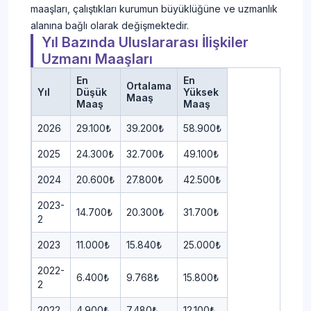
maaşları, çalıştıkları kurumun büyüklüğüne ve uzmanlık
alanına bağlı olarak değişmektedir.
Yıl Bazında Uluslararası İlişkiler
Uzmanı Maaşları
En
En
Ortalama
Yıl
Düşük
Yüksek
Maaş
Maaş
Maaş
2026
29.100₺
39.200₺
58.900₺
2025
24.300₺
32.700₺
49.100₺
2024
20.600₺
27.800₺
42.500₺
2023-
14.700₺
20.300₺
31.700₺
2
2023
11.000₺
15.840₺
25.000₺
2022-
6.400₺
9.768₺
15.800₺
2
2022
4.900₺
7.480₺
12.100₺