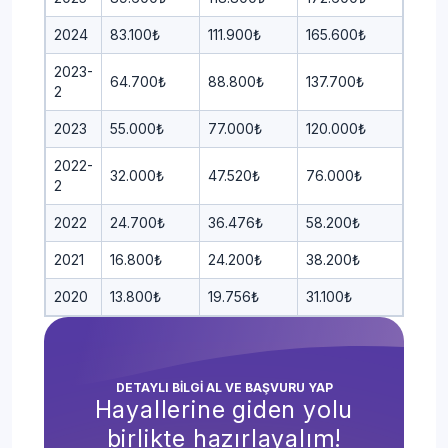
2024
83.100₺
111.900₺
165.600₺
2023-
64.700₺
88.800₺
137.700₺
2
2023
55.000₺
77.000₺
120.000₺
2022-
32.000₺
47.520₺
76.000₺
2
2022
24.700₺
36.476₺
58.200₺
2021
16.800₺
24.200₺
38.200₺
2020
13.800₺
19.756₺
31.100₺
DETAYLI BİLGİ AL VE BAŞVURU YAP
Hayallerine giden yolu
birlikte hazırlayalım!