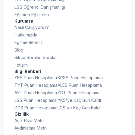
LGS Öğrenci Danışmanlığı
Eğitmen Eğitimleri
Kurumsal
Nasıl Çalışıyoruz?
Hakkımızda
Eğitmenlerimiz
Blog
Sıkça Sorulan Sorular
İletişim
Bilgi Rehberi
YKS Puan Hesaplama
KPSS Puan Hesaplama
TYT Puan Hesaplama
ALES Puan Hesaplama
AYT Puan Hesaplama
YDT Puan Hesaplama
LGS Puan Hesaplama
YKS'ye Kaç Gün Kaldı
DGS Puan Hesaplama
LGS'ye Kaç Gün Kaldı
Gizlilik
Açık Rıza Metni
Aydınlatma Metni