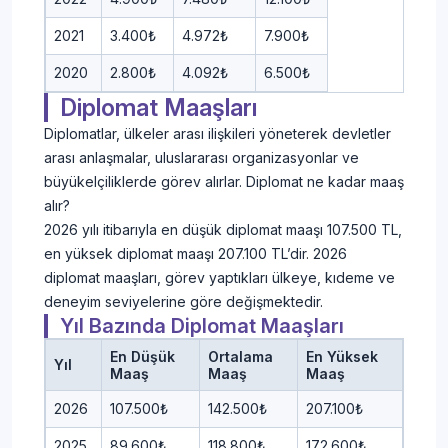
2021
3.400₺
4.972₺
7.900₺
2020
2.800₺
4.092₺
6.500₺
Diplomat Maaşları
Diplomatlar, ülkeler arası ilişkileri yöneterek devletler
arası anlaşmalar, uluslararası organizasyonlar ve
büyükelçiliklerde görev alırlar. Diplomat ne kadar maaş
alır?
2026 yılı itibarıyla en düşük diplomat maaşı 107.500 TL,
en yüksek diplomat maaşı 207.100 TL’dir. 2026
diplomat maaşları, görev yaptıkları ülkeye, kıdeme ve
deneyim seviyelerine göre değişmektedir.
Yıl Bazında Diplomat Maaşları
En Düşük
Ortalama
En Yüksek
Yıl
Maaş
Maaş
Maaş
2026
107.500₺
142.500₺
207.100₺
2025
89.600₺
118.800₺
172.600₺