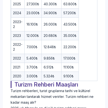
2025
27.300₺
40.300₺
63.800₺
2024
23.000₺
34.900₺
57.200₺
2023-
16.100₺
26.000₺
43.500₺
2
2023
12.000₺
20.680₺
35.000₺
2022-
7.000₺
12.848₺
22.200₺
2
2022
5.400₺
9.856₺
17.000₺
2021
3.700₺
6.512₺
11.100₺
2020
3.000₺
5.324₺
9.100₺
Turizm Rehberi Maaşları
Turizm rehberleri, turist gruplarına tarihi ve kültürel
mekanları tanıtarak hizmet verirler. Turizm rehberi ne
kadar maaş alır?