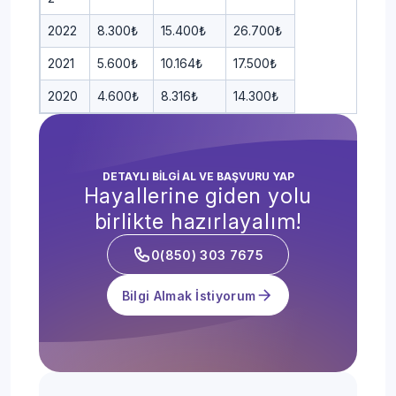
2022
8.300₺
15.400₺
26.700₺
2021
5.600₺
10.164₺
17.500₺
2020
4.600₺
8.316₺
14.300₺
DETAYLI BİLGİ AL VE BAŞVURU YAP
Hayallerine giden yolu
birlikte hazırlayalım!
0(850) 303 7675
Bilgi Almak İstiyorum