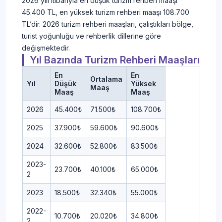
2026 yılı itibarıyla en düşük turizm rehberi maaşı
45.400 TL, en yüksek turizm rehberi maaşı 108.700
TL’dir. 2026 turizm rehberi maaşları, çalıştıkları bölge,
turist yoğunluğu ve rehberlik dillerine göre
değişmektedir.
Yıl Bazında Turizm Rehberi Maaşları
En
En
Ortalama
Yıl
Düşük
Yüksek
Maaş
Maaş
Maaş
2026
45.400₺
71.500₺
108.700₺
2025
37.900₺
59.600₺
90.600₺
2024
32.600₺
52.800₺
83.500₺
2023-
23.700₺
40.100₺
65.000₺
2
2023
18.500₺
32.340₺
55.000₺
2022-
10.700₺
20.020₺
34.800₺
2