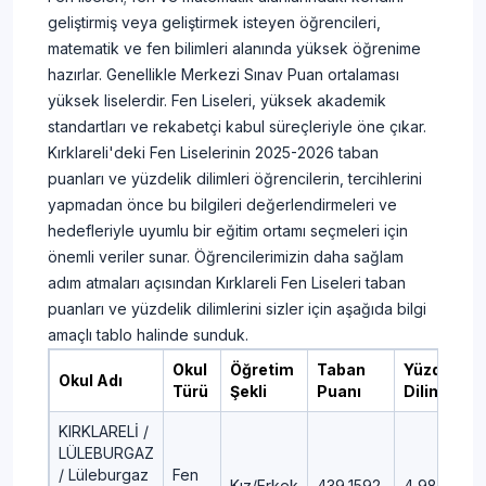
geliştirmiş veya geliştirmek isteyen öğrencileri,
matematik ve fen bilimleri alanında yüksek öğrenime
hazırlar. Genellikle Merkezi Sınav Puan ortalaması
yüksek liselerdir. Fen Liseleri, yüksek akademik
standartları ve rekabetçi kabul süreçleriyle öne çıkar.
Kırklareli'deki Fen Liselerinin 2025-2026 taban
puanları ve yüzdelik dilimleri öğrencilerin, tercihlerini
yapmadan önce bu bilgileri değerlendirmeleri ve
hedefleriyle uyumlu bir eğitim ortamı seçmeleri için
önemli veriler sunar. Öğrencilerimizin daha sağlam
adım atmaları açısından Kırklareli Fen Liseleri taban
puanları ve yüzdelik dilimlerini sizler için aşağıda bilgi
amaçlı tablo halinde sunduk.
Okul
Öğretim
Taban
Yüzdelik
Okul Adı
Türü
Şekli
Puanı
Dilim
KIRKLARELİ /
LÜLEBURGAZ
/ Lüleburgaz
Fen
Kız/Erkek
439,1592
4,98