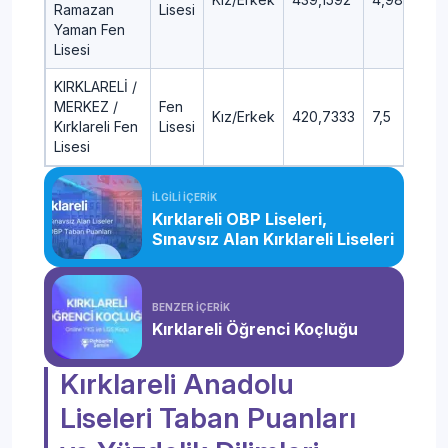
Ramazan
Lisesi
Yaman Fen
Lisesi
KIRKLARELİ /
MERKEZ /
Fen
Kız/Erkek
420,7333
7,5
Kırklareli Fen
Lisesi
Lisesi
İLGİLİ İÇERİK
Kırklareli OBP Liseleri,
Sınavsız Alan Kırklareli Liseleri
BENZER İÇERİK
Kırklareli Öğrenci Koçluğu
Kırklareli Anadolu
Liseleri Taban Puanları