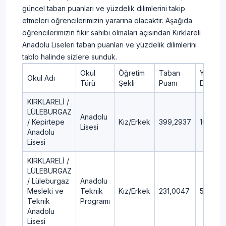
güncel taban puanları ve yüzdelik dilimlerini takip
etmeleri öğrencilerimizin yararına olacaktır. Aşağıda
öğrencilerimizin fikir sahibi olmaları açısından Kırklareli
Anadolu Liseleri taban puanları ve yüzdelik dilimlerini
tablo halinde sizlere sunduk.
Okul
Öğretim
Taban
Yüzdeli
Okul Adı
Türü
Şekli
Puanı
Dilim
KIRKLARELİ /
LÜLEBURGAZ
Anadolu
/ Kepirtepe
Kız/Erkek
399,2937
10,86
Lisesi
Anadolu
Lisesi
KIRKLARELİ /
LÜLEBURGAZ
/ Lüleburgaz
Anadolu
Mesleki ve
Teknik
Kız/Erkek
231,0047
55,88
Teknik
Programı
Anadolu
Lisesi