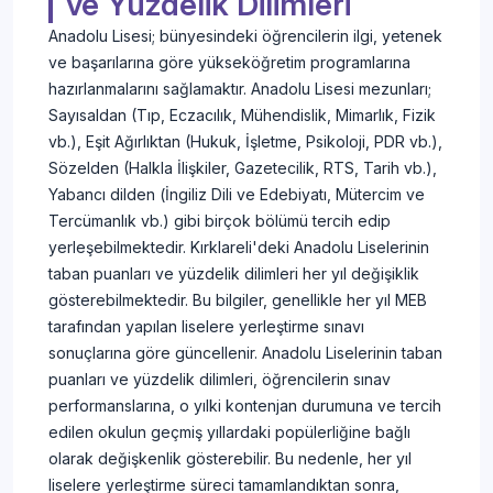
ve Yüzdelik Dilimleri
Anadolu Lisesi; bünyesindeki öğrencilerin ilgi, yetenek
ve başarılarına göre yükseköğretim programlarına
hazırlanmalarını sağlamaktır. Anadolu Lisesi mezunları;
Sayısaldan (Tıp, Eczacılık, Mühendislik, Mimarlık, Fizik
vb.), Eşit Ağırlıktan (Hukuk, İşletme, Psikoloji, PDR vb.),
Sözelden (Halkla İlişkiler, Gazetecilik, RTS, Tarih vb.),
Yabancı dilden (İngiliz Dili ve Edebiyatı, Mütercim ve
Tercümanlık vb.) gibi birçok bölümü tercih edip
yerleşebilmektedir. Kırklareli'deki Anadolu Liselerinin
taban puanları ve yüzdelik dilimleri her yıl değişiklik
gösterebilmektedir. Bu bilgiler, genellikle her yıl MEB
tarafından yapılan liselere yerleştirme sınavı
sonuçlarına göre güncellenir. Anadolu Liselerinin taban
puanları ve yüzdelik dilimleri, öğrencilerin sınav
performanslarına, o yılki kontenjan durumuna ve tercih
edilen okulun geçmiş yıllardaki popülerliğine bağlı
olarak değişkenlik gösterebilir. Bu nedenle, her yıl
liselere yerleştirme süreci tamamlandıktan sonra,