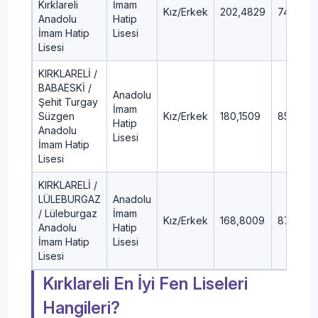
Kırklareli
İmam
Kız/Erkek
202,4829
74,4
Anadolu
Hatip
İmam Hatip
Lisesi
Lisesi
KIRKLARELİ /
BABAESKİ /
Anadolu
Şehit Turgay
İmam
Süzgen
Kız/Erkek
180,1509
85,53
Hatip
Anadolu
Lisesi
İmam Hatip
Lisesi
KIRKLARELİ /
LÜLEBURGAZ
Anadolu
/ Lüleburgaz
İmam
Kız/Erkek
168,8009
87,58
Anadolu
Hatip
İmam Hatip
Lisesi
Lisesi
Kırklareli En İyi Fen Liseleri
Hangileri?