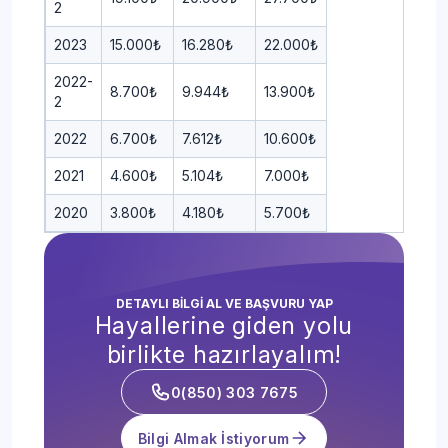
2
2023
15.000₺
16.280₺
22.000₺
2022-
8.700₺
9.944₺
13.900₺
2
2022
6.700₺
7.612₺
10.600₺
2021
4.600₺
5.104₺
7.000₺
2020
3.800₺
4.180₺
5.700₺
DETAYLI BİLGİ AL VE BAŞVURU YAP
Hayallerine giden yolu
birlikte hazırlayalım!
0(850) 303 7675
Bilgi Almak İstiyorum