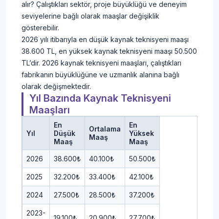
alır? Çalıştıkları sektör, proje büyüklüğü ve deneyim
seviyelerine bağlı olarak maaşlar değişiklik
gösterebilir.
2026 yılı itibarıyla en düşük kaynak teknisyeni maaşı
38.600 TL, en yüksek kaynak teknisyeni maaşı 50.500
TL’dir. 2026 kaynak teknisyeni maaşları, çalıştıkları
fabrikanın büyüklüğüne ve uzmanlık alanına bağlı
olarak değişmektedir.
Yıl Bazında Kaynak Teknisyeni
Maaşları
En
En
Ortalama
Yıl
Düşük
Yüksek
Maaş
Maaş
Maaş
2026
38.600₺
40.100₺
50.500₺
2025
32.200₺
33.400₺
42.100₺
2024
27.500₺
28.500₺
37.200₺
2023-
19.100₺
20.900₺
27.700₺