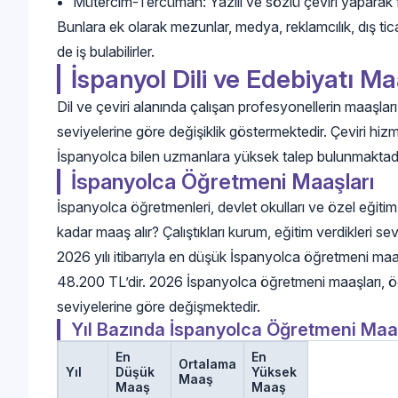
Mütercim-Tercüman: Yazılı ve sözlü çeviri yaparak far
Bunlara ek olarak mezunlar, medya, reklamcılık, dış ticare
de iş bulabilirler.
İspanyol Dili ve Edebiyatı Ma
Dil ve çeviri alanında çalışan profesyonellerin maaşları
seviyelerine göre değişiklik göstermektedir. Çeviri hizme
İspanyolca bilen uzmanlara yüksek talep bulunmaktadı
İspanyolca Öğretmeni Maaşları
İspanyolca öğretmenleri, devlet okulları ve özel eğitim
kadar maaş alır? Çalıştıkları kurum, eğitim verdikleri s
2026 yılı itibarıyla en düşük İspanyolca öğretmeni m
48.200 TL’dir. 2026 İspanyolca öğretmeni maaşları,
seviyelerine göre değişmektedir.
Yıl Bazında İspanyolca Öğretmeni Maa
En
En
Ortalama
Yıl
Düşük
Yüksek
Maaş
Maaş
Maaş