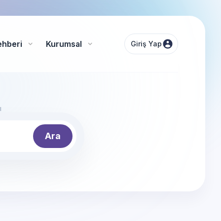
ehberi
Kurumsal
Giriş Yap
ı
Ara