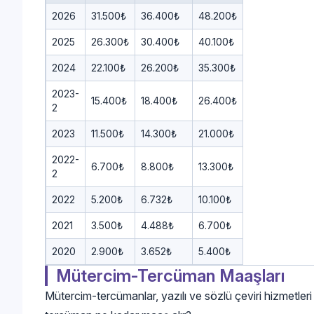
2026
31.500₺
36.400₺
48.200₺
2025
26.300₺
30.400₺
40.100₺
2024
22.100₺
26.200₺
35.300₺
2023-
15.400₺
18.400₺
26.400₺
2
2023
11.500₺
14.300₺
21.000₺
2022-
6.700₺
8.800₺
13.300₺
2
2022
5.200₺
6.732₺
10.100₺
2021
3.500₺
4.488₺
6.700₺
2020
2.900₺
3.652₺
5.400₺
Mütercim-Tercüman Maaşları
Mütercim-tercümanlar, yazılı ve sözlü çeviri hizmetleri 