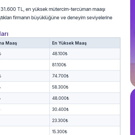
şı 31.600 TL, en yüksek mütercim-tercüman maaşı
tıkları firmanın büyüklüğüne ve deneyim seviyelerine
arı
ma Maaş
En Yüksek Maaş
₺
48.100₺
81.100₺
₺
74.700₺
₺
58.300₺
₺
48.000₺
₺
30.400₺
23.300₺
15.300₺