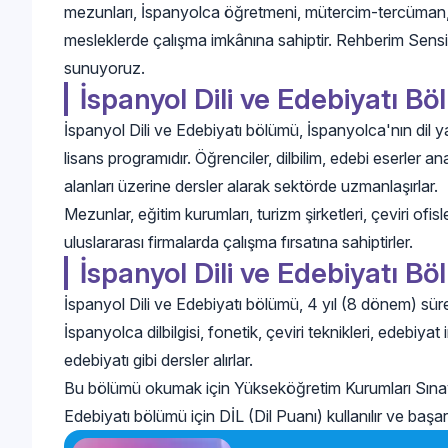
mezunları, İspanyolca öğretmeni, mütercim-tercüman, edi
mesleklerde çalışma imkânına sahiptir. Rehberim Sensin
sunuyoruz.
İspanyol Dili ve Edebiyatı B
İspanyol Dili ve Edebiyatı bölümü, İspanyolca'nın dil ya
lisans programıdır. Öğrenciler, dilbilim, edebi eserler ana
alanları üzerine dersler alarak sektörde uzmanlaşırlar.
Mezunlar, eğitim kurumları, turizm şirketleri, çeviri ofi
uluslararası firmalarda çalışma fırsatına sahiptirler.
İspanyol Dili ve Edebiyatı B
İspanyol Dili ve Edebiyatı bölümü, 4 yıl (8 dönem) süre
İspanyolca dilbilgisi, fonetik, çeviri teknikleri, edebiy
edebiyatı gibi dersler alırlar.
Bu bölümü okumak için Yükseköğretim Kurumları Sınavı
Edebiyatı bölümü için DİL (Dil Puanı) kullanılır ve başarı