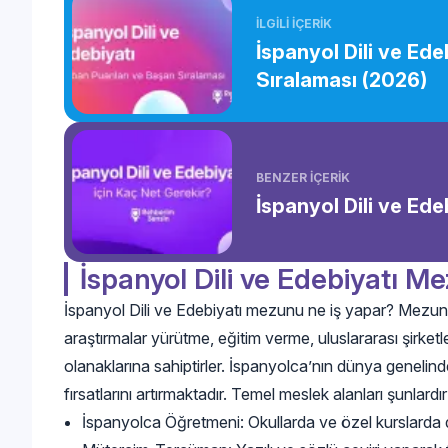
İLGİLİ İÇERİK
İspanyol Dili ve Ede
Sıralaması (2026)
BENZER İÇERİK
İspanyol Dili ve Ede
İspanyol Dili ve Edebiyatı M
İspanyol Dili ve Edebiyatı mezunu ne iş yapar? Mezunl
araştırmalar yürütme, eğitim verme, uluslararası şirketler
olanaklarına sahiptirler. İspanyolca’nın dünya genelind
fırsatlarını artırmaktadır. Temel meslek alanları şunlardır
İspanyolca Öğretmeni: Okullarda ve özel kurslarda dil