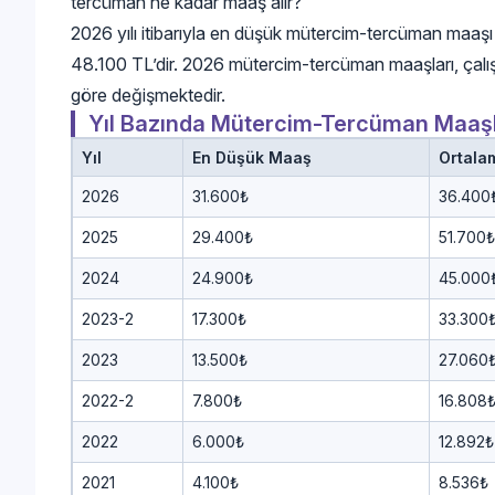
tercüman ne kadar maaş alır?
2026 yılı itibarıyla en düşük mütercim-tercüman maa
48.100 TL’dir. 2026 mütercim-tercüman maaşları, çalış
göre değişmektedir.
Yıl Bazında Mütercim-Tercüman Maaşl
Yıl
En Düşük Maaş
Ortala
2026
31.600₺
36.400
2025
29.400₺
51.700₺
2024
24.900₺
45.000
2023-2
17.300₺
33.300
2023
13.500₺
27.060
2022-2
7.800₺
16.808
2022
6.000₺
12.892₺
2021
4.100₺
8.536₺