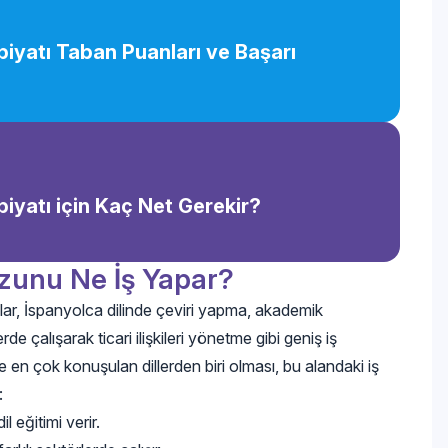
biyatı Taban Puanları ve Başarı
biyatı için Kaç Net Gerekir?
ezunu Ne İş Yapar?
ar, İspanyolca dilinde çeviri yapma, akademik
de çalışarak ticari ilişkileri yönetme gibi geniş iş
e en çok konuşulan dillerden biri olması, bu alandaki iş
:
 eğitimi verir.