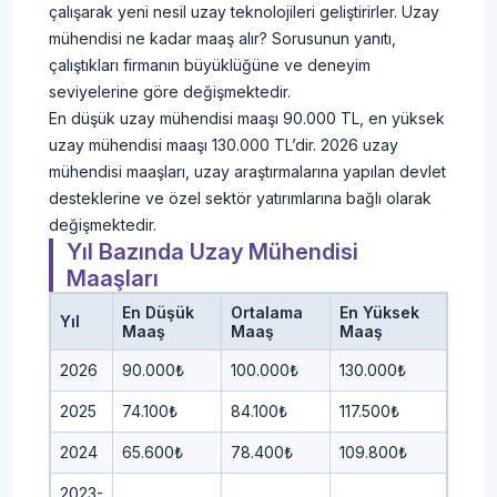
çalışarak yeni nesil uzay teknolojileri geliştirirler. Uzay
mühendisi ne kadar maaş alır? Sorusunun yanıtı,
çalıştıkları firmanın büyüklüğüne ve deneyim
seviyelerine göre değişmektedir.
En düşük uzay mühendisi maaşı 90.000 TL, en yüksek
uzay mühendisi maaşı 130.000 TL’dir. 2026 uzay
mühendisi maaşları, uzay araştırmalarına yapılan devlet
desteklerine ve özel sektör yatırımlarına bağlı olarak
değişmektedir.
Yıl Bazında Uzay Mühendisi
Maaşları
En Düşük
Ortalama
En Yüksek
Yıl
Maaş
Maaş
Maaş
2026
90.000₺
100.000₺
130.000₺
2025
74.100₺
84.100₺
117.500₺
2024
65.600₺
78.400₺
109.800₺
2023-