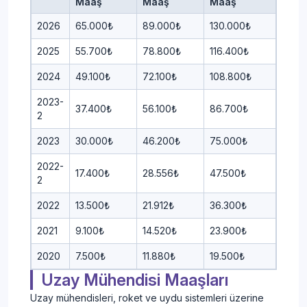
Maaş
Maaş
Maaş
2026
65.000₺
89.000₺
130.000₺
2025
55.700₺
78.800₺
116.400₺
2024
49.100₺
72.100₺
108.800₺
2023-
37.400₺
56.100₺
86.700₺
2
2023
30.000₺
46.200₺
75.000₺
2022-
17.400₺
28.556₺
47.500₺
2
2022
13.500₺
21.912₺
36.300₺
2021
9.100₺
14.520₺
23.900₺
2020
7.500₺
11.880₺
19.500₺
Uzay Mühendisi Maaşları
Uzay mühendisleri, roket ve uydu sistemleri üzerine