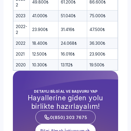
49.800₺
61.200₺
86.600₺
2
2023
41.000₺
51.040₺
75.000₺
2022-
23.900₺
31.416₺
47.500₺
2
2022
18.400₺
24.068₺
36.300₺
2021
12.500₺
16.016₺
23.900₺
2020
10.300₺
13.112₺
19.500₺
DETAYLI BİLGİ AL VE BAŞVURU YAP
Hayallerine giden yolu
birlikte hazırlayalım!
0(850) 303 7675
Bilgi Almak İstiyorum