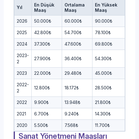
En Düşük
Ortalama
En Yüksek
Yıl
Maaş
Maaş
Maaş
2026
50.000₺
60.000₺
90.000₺
2025
42.800₺
54.700₺
78.100₺
2024
37.300₺
47.600₺
69.800₺
2023-
27.900₺
36.400₺
54.300₺
2
2023
22.000₺
29.480₺
45.000₺
2022-
12.800₺
18.172₺
28.500₺
2
2022
9.900₺
13.948₺
21.800₺
2021
6.700₺
9.240₺
14.300₺
2020
5.500₺
7.568₺
11.700₺
Sanat Yönetmeni Maaşları