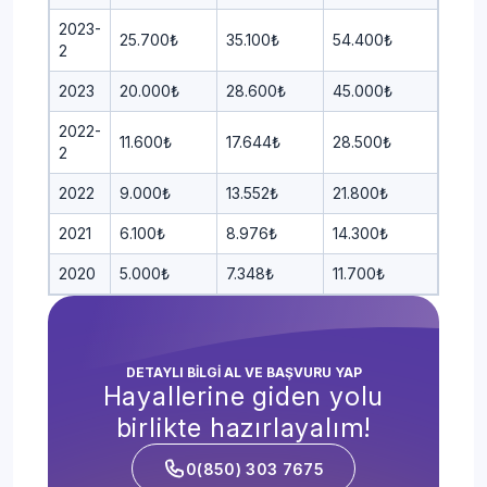
2023-
25.700₺
35.100₺
54.400₺
2
2023
20.000₺
28.600₺
45.000₺
2022-
11.600₺
17.644₺
28.500₺
2
2022
9.000₺
13.552₺
21.800₺
2021
6.100₺
8.976₺
14.300₺
2020
5.000₺
7.348₺
11.700₺
DETAYLI BİLGİ AL VE BAŞVURU YAP
Hayallerine giden yolu
birlikte hazırlayalım!
0(850) 303 7675