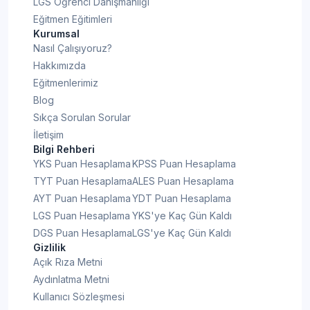
LGS Öğrenci Danışmanlığı
Eğitmen Eğitimleri
Kurumsal
Nasıl Çalışıyoruz?
Hakkımızda
Eğitmenlerimiz
Blog
Sıkça Sorulan Sorular
İletişim
Bilgi Rehberi
YKS Puan Hesaplama
KPSS Puan Hesaplama
TYT Puan Hesaplama
ALES Puan Hesaplama
AYT Puan Hesaplama
YDT Puan Hesaplama
LGS Puan Hesaplama
YKS'ye Kaç Gün Kaldı
DGS Puan Hesaplama
LGS'ye Kaç Gün Kaldı
Gizlilik
Açık Rıza Metni
Aydınlatma Metni
Kullanıcı Sözleşmesi