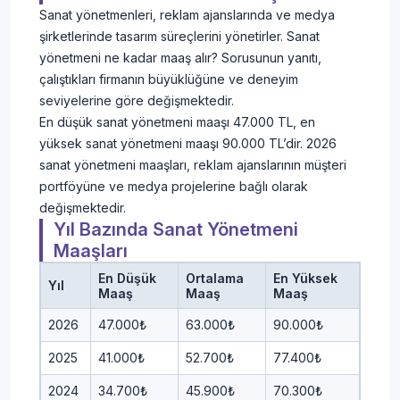
Sanat yönetmenleri, reklam ajanslarında ve medya
şirketlerinde tasarım süreçlerini yönetirler. Sanat
yönetmeni ne kadar maaş alır? Sorusunun yanıtı,
çalıştıkları firmanın büyüklüğüne ve deneyim
seviyelerine göre değişmektedir.
En düşük sanat yönetmeni maaşı 47.000 TL, en
yüksek sanat yönetmeni maaşı 90.000 TL’dir. 2026
sanat yönetmeni maaşları, reklam ajanslarının müşteri
portföyüne ve medya projelerine bağlı olarak
değişmektedir.
Yıl Bazında Sanat Yönetmeni
Maaşları
En Düşük
Ortalama
En Yüksek
Yıl
Maaş
Maaş
Maaş
2026
47.000₺
63.000₺
90.000₺
2025
41.000₺
52.700₺
77.400₺
2024
34.700₺
45.900₺
70.300₺