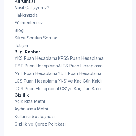
Kurumsal
Nasıl Çalışıyoruz?
Hakkımızda
Eğitmenlerimiz
Blog
Sıkça Sorulan Sorular
İletişim
Bilgi Rehberi
YKS Puan Hesaplama
KPSS Puan Hesaplama
TYT Puan Hesaplama
ALES Puan Hesaplama
AYT Puan Hesaplama
YDT Puan Hesaplama
LGS Puan Hesaplama
YKS'ye Kaç Gün Kaldı
DGS Puan Hesaplama
LGS'ye Kaç Gün Kaldı
Gizlilik
Açık Rıza Metni
Aydınlatma Metni
Kullanıcı Sözleşmesi
Gizlilik ve Çerez Politikası