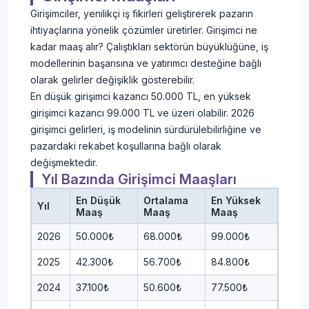
Girişimciler, yenilikçi iş fikirleri geliştirerek pazarın
ihtiyaçlarına yönelik çözümler üretirler. Girişimci ne
kadar maaş alır? Çalıştıkları sektörün büyüklüğüne, iş
modellerinin başarısına ve yatırımcı desteğine bağlı
olarak gelirler değişiklik gösterebilir.
En düşük girişimci kazancı 50.000 TL, en yüksek
girişimci kazancı 99.000 TL ve üzeri olabilir. 2026
girişimci gelirleri, iş modelinin sürdürülebilirliğine ve
pazardaki rekabet koşullarına bağlı olarak
değişmektedir.
Yıl Bazında Girişimci Maaşları
En Düşük
Ortalama
En Yüksek
Yıl
Maaş
Maaş
Maaş
2026
50.000₺
68.000₺
99.000₺
2025
42.300₺
56.700₺
84.800₺
2024
37.100₺
50.600₺
77.500₺