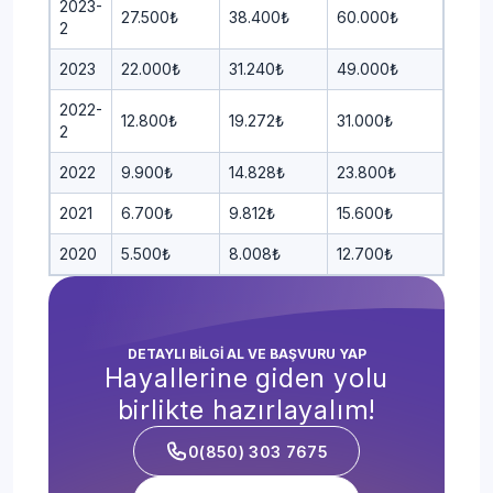
2023-
27.500₺
38.400₺
60.000₺
2
2023
22.000₺
31.240₺
49.000₺
2022-
12.800₺
19.272₺
31.000₺
2
2022
9.900₺
14.828₺
23.800₺
2021
6.700₺
9.812₺
15.600₺
2020
5.500₺
8.008₺
12.700₺
DETAYLI BİLGİ AL VE BAŞVURU YAP
Hayallerine giden yolu
birlikte hazırlayalım!
0(850) 303 7675