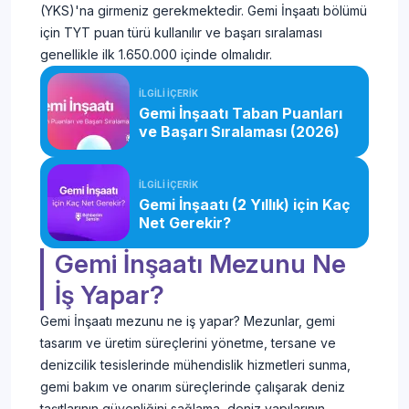
(YKS)'na girmeniz gerekmektedir. Gemi İnşaatı bölümü
için TYT puan türü kullanılır ve başarı sıralaması
genellikle ilk 1.650.000 içinde olmalıdır.
İLGİLİ İÇERİK
Gemi İnşaatı Taban Puanları
ve Başarı Sıralaması (2026)
İLGİLİ İÇERİK
Gemi İnşaatı (2 Yıllık) için Kaç
Net Gerekir?
Gemi İnşaatı Mezunu Ne
İş Yapar?
Gemi İnşaatı mezunu ne iş yapar? Mezunlar, gemi
tasarım ve üretim süreçlerini yönetme, tersane ve
denizcilik tesislerinde mühendislik hizmetleri sunma,
gemi bakım ve onarım süreçlerinde çalışarak deniz
taşıtlarının güvenliğini sağlama, deniz yapılarının