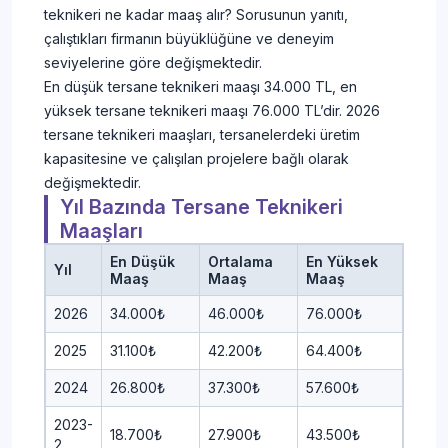
teknikeri ne kadar maaş alır? Sorusunun yanıtı,
çalıştıkları firmanın büyüklüğüne ve deneyim
seviyelerine göre değişmektedir.
En düşük tersane teknikeri maaşı 34.000 TL, en
yüksek tersane teknikeri maaşı 76.000 TL’dir. 2026
tersane teknikeri maaşları, tersanelerdeki üretim
kapasitesine ve çalışılan projelere bağlı olarak
değişmektedir.
Yıl Bazında Tersane Teknikeri
Maaşları
En Düşük
Ortalama
En Yüksek
Yıl
Maaş
Maaş
Maaş
2026
34.000₺
46.000₺
76.000₺
2025
31.100₺
42.200₺
64.400₺
2024
26.800₺
37.300₺
57.600₺
2023-
18.700₺
27.900₺
43.500₺
2