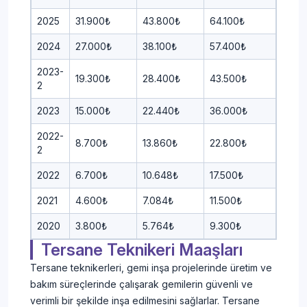
2025
31.900₺
43.800₺
64.100₺
2024
27.000₺
38.100₺
57.400₺
2023-
19.300₺
28.400₺
43.500₺
2
2023
15.000₺
22.440₺
36.000₺
2022-
8.700₺
13.860₺
22.800₺
2
2022
6.700₺
10.648₺
17.500₺
2021
4.600₺
7.084₺
11.500₺
2020
3.800₺
5.764₺
9.300₺
Tersane Teknikeri Maaşları
Tersane teknikerleri, gemi inşa projelerinde üretim ve
bakım süreçlerinde çalışarak gemilerin güvenli ve
verimli bir şekilde inşa edilmesini sağlarlar. Tersane