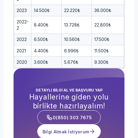
2023
14.500₺
22.220₺
36.000₺
2022-
8.400₺
13.728₺
22.800₺
2
2022
6.500₺
10.560₺
17.500₺
2021
4.400₺
6.996₺
11.500₺
2020
3.600₺
5.676₺
9.300₺
DETAYLI BİLGİ AL VE BAŞVURU YAP
Hayallerine giden yolu
birlikte hazırlayalım!
0(850) 303 7675
Bilgi Almak İstiyorum