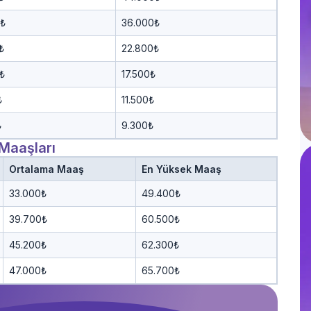
0₺
36.000₺
₺
22.800₺
₺
17.500₺
₺
11.500₺
₺
9.300₺
Maaşları
Ortalama Maaş
En Yüksek Maaş
33.000₺
49.400₺
39.700₺
60.500₺
45.200₺
62.300₺
47.000₺
65.700₺