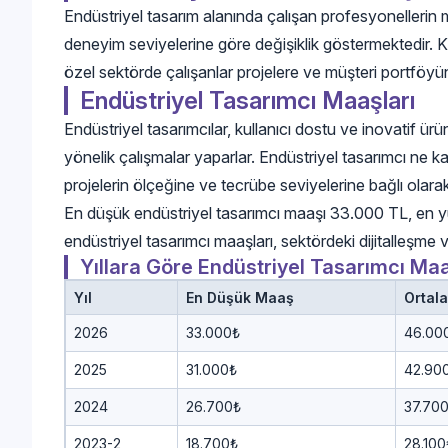
Endüstriyel tasarım alanında çalışan profesyonellerin ma
deneyim seviyelerine göre değişiklik göstermektedir. K
özel sektörde çalışanlar projelere ve müşteri portföyüne
Endüstriyel Tasarımcı Maaşları
Endüstriyel tasarımcılar, kullanıcı dostu ve inovatif ü
yönelik çalışmalar yaparlar. Endüstriyel tasarımcı ne ka
projelerin ölçeğine ve tecrübe seviyelerine bağlı olarak
En düşük endüstriyel tasarımcı maaşı 33.000 TL, en y
endüstriyel tasarımcı maaşları, sektördeki dijitalleşme
Yıllara Göre Endüstriyel Tasarımcı Maa
Yıl
En Düşük Maaş
Ortal
2026
33.000₺
46.00
2025
31.000₺
42.90
2024
26.700₺
37.70
2023-2
18.700₺
28.100