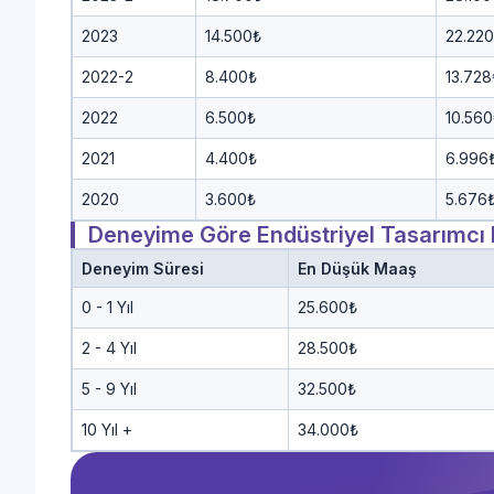
2023
14.500₺
22.22
2022-2
8.400₺
13.728
2022
6.500₺
10.560
2021
4.400₺
6.996
2020
3.600₺
5.676
Deneyime Göre Endüstriyel Tasarımcı 
Deneyim Süresi
En Düşük Maaş
0 - 1 Yıl
25.600₺
2 - 4 Yıl
28.500₺
5 - 9 Yıl
32.500₺
10 Yıl +
34.000₺