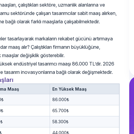
aşları, çalıştıkları sektöre, uzmanlık alanlarına ve
amu sektöründe çalışan tasarımcılar sabit maaş alırken,
 bağlı olarak farklı maaşlarla çalışabilmektedir.
rünler tasarlayarak markaların rekabet gücünü artırmaya
dar maaş alır? Çalıştıkları firmanın büyüklüğüne,
 maaşlar değişiklik gösterebilir.
üksek endüstriyel tasarımcı maaşı 86.000 TL’dir. 2026
 ve tasarım inovasyonlarına bağlı olarak değişmektedir.
şları
ama Maaş
En Yüksek Maaş
0₺
86.000₺
0₺
65.700₺
0₺
58.300₺
₺
44.000₺