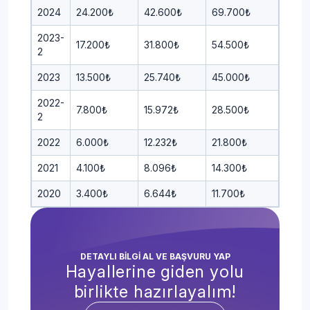
2024
24.200₺
42.600₺
69.700₺
2023-
17.200₺
31.800₺
54.500₺
2
2023
13.500₺
25.740₺
45.000₺
2022-
7.800₺
15.972₺
28.500₺
2
2022
6.000₺
12.232₺
21.800₺
2021
4.100₺
8.096₺
14.300₺
2020
3.400₺
6.644₺
11.700₺
DETAYLI BİLGİ AL VE BAŞVURU YAP
Hayallerine giden yolu
birlikte hazırlayalım!