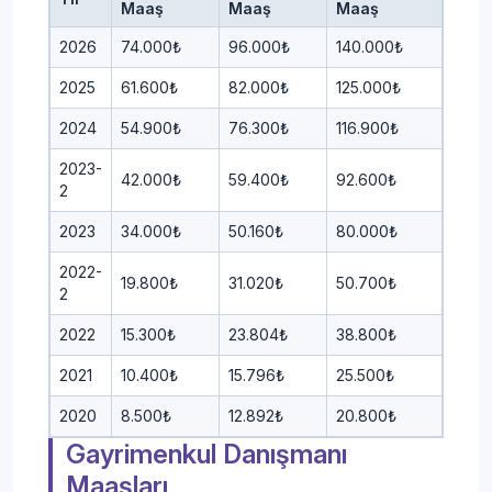
Maaş
Maaş
Maaş
2026
74.000₺
96.000₺
140.000₺
2025
61.600₺
82.000₺
125.000₺
2024
54.900₺
76.300₺
116.900₺
2023-
42.000₺
59.400₺
92.600₺
2
2023
34.000₺
50.160₺
80.000₺
2022-
19.800₺
31.020₺
50.700₺
2
2022
15.300₺
23.804₺
38.800₺
2021
10.400₺
15.796₺
25.500₺
2020
8.500₺
12.892₺
20.800₺
Gayrimenkul Danışmanı
Maaşları