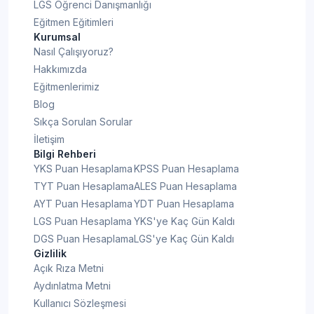
LGS Öğrenci Danışmanlığı
Eğitmen Eğitimleri
Kurumsal
Nasıl Çalışıyoruz?
Hakkımızda
Eğitmenlerimiz
Blog
Sıkça Sorulan Sorular
İletişim
Bilgi Rehberi
YKS Puan Hesaplama
KPSS Puan Hesaplama
TYT Puan Hesaplama
ALES Puan Hesaplama
AYT Puan Hesaplama
YDT Puan Hesaplama
LGS Puan Hesaplama
YKS'ye Kaç Gün Kaldı
DGS Puan Hesaplama
LGS'ye Kaç Gün Kaldı
Gizlilik
Açık Rıza Metni
Aydınlatma Metni
Kullanıcı Sözleşmesi