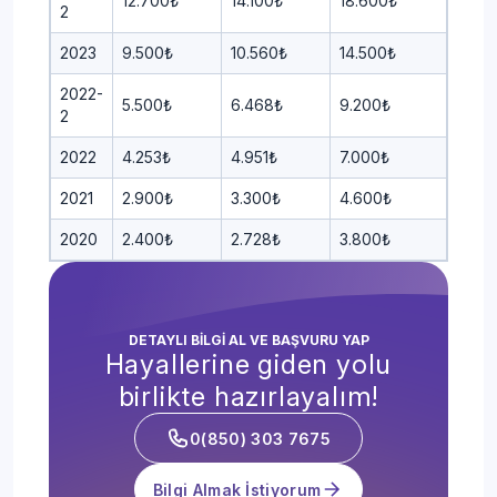
12.700₺
14.100₺
18.600₺
2
2023
9.500₺
10.560₺
14.500₺
2022-
5.500₺
6.468₺
9.200₺
2
2022
4.253₺
4.951₺
7.000₺
2021
2.900₺
3.300₺
4.600₺
2020
2.400₺
2.728₺
3.800₺
DETAYLI BİLGİ AL VE BAŞVURU YAP
Hayallerine giden yolu
birlikte hazırlayalım!
0(850) 303 7675
Bilgi Almak İstiyorum