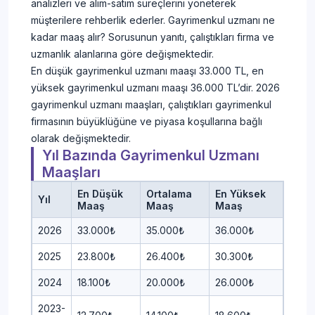
analizleri ve alım-satım süreçlerini yöneterek
müşterilere rehberlik ederler. Gayrimenkul uzmanı ne
kadar maaş alır? Sorusunun yanıtı, çalıştıkları firma ve
uzmanlık alanlarına göre değişmektedir.
En düşük gayrimenkul uzmanı maaşı 33.000 TL, en
yüksek gayrimenkul uzmanı maaşı 36.000 TL’dir. 2026
gayrimenkul uzmanı maaşları, çalıştıkları gayrimenkul
firmasının büyüklüğüne ve piyasa koşullarına bağlı
olarak değişmektedir.
Yıl Bazında Gayrimenkul Uzmanı
Maaşları
En Düşük
Ortalama
En Yüksek
Yıl
Maaş
Maaş
Maaş
2026
33.000₺
35.000₺
36.000₺
2025
23.800₺
26.400₺
30.300₺
2024
18.100₺
20.000₺
26.000₺
2023-