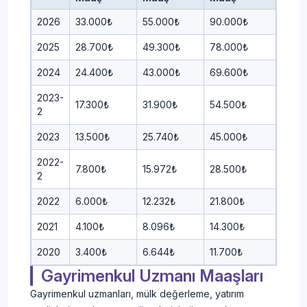
2026
33.000₺
55.000₺
90.000₺
2025
28.700₺
49.300₺
78.000₺
2024
24.400₺
43.000₺
69.600₺
2023-
17.300₺
31.900₺
54.500₺
2
2023
13.500₺
25.740₺
45.000₺
2022-
7.800₺
15.972₺
28.500₺
2
2022
6.000₺
12.232₺
21.800₺
2021
4.100₺
8.096₺
14.300₺
2020
3.400₺
6.644₺
11.700₺
Gayrimenkul Uzmanı Maaşları
Gayrimenkul uzmanları, mülk değerleme, yatırım