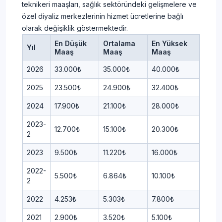
teknikeri maaşları, sağlık sektöründeki gelişmelere ve
özel diyaliz merkezlerinin hizmet ücretlerine bağlı
olarak değişiklik göstermektedir.
En Düşük
Ortalama
En Yüksek
Yıl
Maaş
Maaş
Maaş
2026
33.000₺
35.000₺
40.000₺
2025
23.500₺
24.900₺
32.400₺
2024
17.900₺
21.100₺
28.000₺
2023-
12.700₺
15.100₺
20.300₺
2
2023
9.500₺
11.220₺
16.000₺
2022-
5.500₺
6.864₺
10.100₺
2
2022
4.253₺
5.303₺
7.800₺
2021
2.900₺
3.520₺
5.100₺