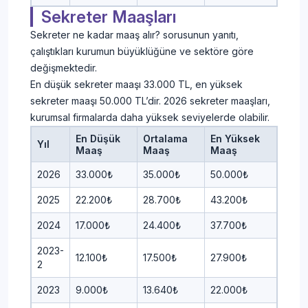
Sekreter Maaşları
Sekreter ne kadar maaş alır? sorusunun yanıtı,
çalıştıkları kurumun büyüklüğüne ve sektöre göre
değişmektedir.
En düşük sekreter maaşı 33.000 TL, en yüksek
sekreter maaşı 50.000 TL’dir. 2026 sekreter maaşları,
kurumsal firmalarda daha yüksek seviyelerde olabilir.
En Düşük
Ortalama
En Yüksek
Yıl
Maaş
Maaş
Maaş
2026
33.000₺
35.000₺
50.000₺
2025
22.200₺
28.700₺
43.200₺
2024
17.000₺
24.400₺
37.700₺
2023-
12.100₺
17.500₺
27.900₺
2
2023
9.000₺
13.640₺
22.000₺