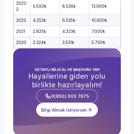
2022-
5.500₺
8.536₺
13.900₺
2
2022
4.253₺
6.535₺
10.600₺
2021
2.825₺
4.323₺
7.000₺
2020
2.324₺
3.531₺
5.700₺
DETAYLI BİLGİ AL VE BAŞVURU YAP
Hayallerine giden yolu
birlikte hazırlayalım!
0(850) 303 7675
Bilgi Almak İstiyorum