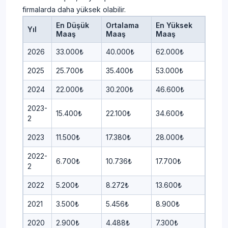
firmalarda daha yüksek olabilir.
En Düşük
Ortalama
En Yüksek
Yıl
Maaş
Maaş
Maaş
2026
33.000₺
40.000₺
62.000₺
2025
25.700₺
35.400₺
53.000₺
2024
22.000₺
30.200₺
46.600₺
2023-
15.400₺
22.100₺
34.600₺
2
2023
11.500₺
17.380₺
28.000₺
2022-
6.700₺
10.736₺
17.700₺
2
2022
5.200₺
8.272₺
13.600₺
2021
3.500₺
5.456₺
8.900₺
2020
2.900₺
4.488₺
7.300₺