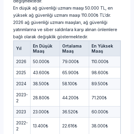
değişmektedir.
En düşük ağ güvenliği uzmanı maaşı 50.000 TL, en
yüksek ağ güvenliği uzmanı maaşı 110.000₺ TL’dir.
2026 ağ güvenliği uzmanı maaşları, ağ güvenliği
yatırımlarına ve siber saldırılara karşı alınan önlemlere
bağlı olarak değişiklik göstermektedir.
En Düşük
Ortalama
En Yüksek
Yıl
Maaş
Maaş
Maaş
2026
50.000₺
79.000₺
110.000₺
2025
43.600₺
65.900₺
98.600₺
2024
38.500₺
58.100₺
89.500₺
2023-
28.800₺
44.200₺
71.200₺
2
2023
23.000₺
36.520₺
60.000₺
2022-
13.400₺
22.616₺
38.000₺
2