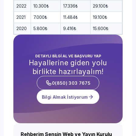
2022
10.300₺
17.336₺
29.100₺
2021
7.000₺
11.484₺
19.100₺
2020
5.800₺
9.416₺
15.600₺
DETAYLI BİLGİ AL VE BAŞVURU YAP
Hayallerine giden yolu
birlikte hazırlayalım!
0(850) 303 7675
Bilgi Almak İstiyorum
Rehberim Sensin Web ve Yayın Kurulu