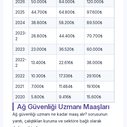
2026
50.000₺
84.000₺
120.000₺
2025
44.700₺
64.800₺
97.600₺
2024
38.800₺
58.200₺
89.500₺
2023-
28.800₺
44.400₺
70.700₺
2
2023
23.000₺
36.520₺
60.000₺
2022-
13.400₺
22.616₺
38.000₺
2
2022
10.300₺
17.336₺
29.100₺
2021
7.000₺
11.484₺
19.100₺
2020
5.800₺
9.416₺
15.600₺
Ağ Güvenliği Uzmanı Maaşları
Ağ güvenliği uzmanı ne kadar maaş alır? sorusunun
yanıtı, çalıştıkları kuruma ve sektöre bağlı olarak