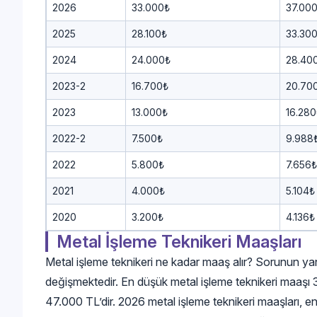
2026
33.000₺
37.00
2025
28.100₺
33.30
2024
24.000₺
28.40
2023-2
16.700₺
20.70
2023
13.000₺
16.280
2022-2
7.500₺
9.988
2022
5.800₺
7.656₺
2021
4.000₺
5.104₺
2020
3.200₺
4.136₺
Metal İşleme Teknikeri Maaşları
Metal işleme teknikeri ne kadar maaş alır? Sorunun yanıt
değişmektedir. En düşük metal işleme teknikeri maaşı 
47.000 TL’dir. 2026 metal işleme teknikeri maaşları, en