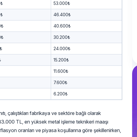
0₺
53.000₺
0₺
46.400₺
0₺
40.600₺
0₺
30.200₺
₺
24.000₺
₺
15.200₺
11.600₺
7.600₺
6.200₺
ı, çalıştıkları fabrikaya ve sektöre bağlı olarak
33.000 TL, en yüksek metal işleme teknikeri maaşı
flasyon oranları ve piyasa koşullarına göre şekillenirken,