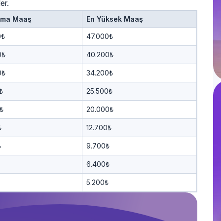
er.
ama Maaş
En Yüksek Maaş
0₺
47.000₺
0₺
40.200₺
0₺
34.200₺
₺
25.500₺
₺
20.000₺
₺
12.700₺
₺
9.700₺
6.400₺
5.200₺