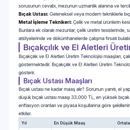
sorusunun cevabı, mezunun uzmanlık alanına ve tercihin
Bıçak Ustası:
Geleneksel veya modern tekniklerle bıç
Metal İşleme Teknikeri:
Çelik ve metal ürünlerin kesi
Bunlara ek olarak mezunlar, çelik üretim tesislerind
atölyelerinde ve dökümhanelerde çalışma fırsatı bulabili
Bıçakçılık ve El Aletleri Üret
Bıçakçılık ve El Aletleri Üretim Teknolojisi maaşları, ç
göstermektedir. Bıçakçılık ve El Aletleri Üretim Teknolo
gösterir.
Bıçak Ustası Maaşları
Bıçak ustası ne kadar maaş alır? Sorunun yanıtı, el yap
düşük bıçak ustası maaşı 33.000 TL, en yüksek bıçak u
enflasyon oranları ve piyasa koşullarına göre şekilleni
etkiler.
Yıl
En Düşük Maaş
Ortal