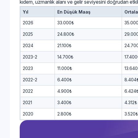
kıdem, uzmanlık alanı ve gelir seviyesini doğrudan etkil
Yıl
En Düşük Maaş
Ortal
2026
33.000₺
35.00
2025
24.800₺
29.00
2024
21.100₺
24.70
2023-2
14.700₺
17.400
2023
11.000₺
13.640
2022-2
6.400₺
8.404
2022
4.900₺
6.424
2021
3.400₺
4.312₺
2020
2.800₺
3.520₺