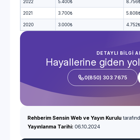
2022
5.400₺
8.756
2021
3.700₺
5.808
2020
3.000₺
4.752
DETAYLI BİLGİ 
Hayallerine giden yol
0(850) 303 7675
Rehberim Sensin Web ve Yayın Kurulu
tarafınd
Yayınlanma Tarihi:
06.10.2024