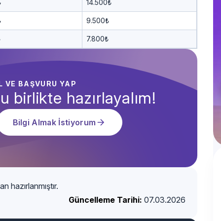
₺
14.500₺
₺
9.500₺
₺
7.800₺
AL VE BAŞVURU YAP
u birlikte hazırlayalım!
Bilgi Almak İstiyorum
an hazırlanmıştır.
Güncelleme Tarihi:
07.03.2026