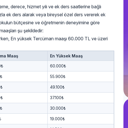
me, derece, hizmet yılı ve ek ders saatlerine bağlı
azla ek ders alarak veya bireysel özel ders vererek ek
rı, okulun bütçesine ve öğretmenin deneyimine göre
maaşları şu şekildedir:
rken, En yüksek Tercüman maaşı 60.000 TL ve üzeri
ama Maaş
En Yüksek Maaş
0₺
60.000₺
0₺
55.900₺
0₺
49.100₺
0₺
37.100₺
0₺
30.000₺
₺
19.000₺