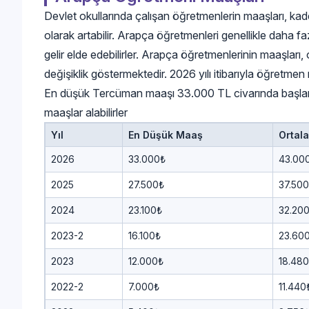
Devlet okullarında çalışan öğretmenlerin maaşları, kade
olarak artabilir. Arapça öğretmenleri genellikle daha f
gelir elde edebilirler. Arapça öğretmenlerinin maaşla
değişiklik göstermektedir. 2026 yılı itibarıyla öğretmen 
En düşük Tercüman maaşı 33.000 TL civarında başla
maaşlar alabilirler
Yıl
En Düşük Maaş
Ortal
2026
33.000₺
43.00
2025
27.500₺
37.50
2024
23.100₺
32.20
2023-2
16.100₺
23.60
2023
12.000₺
18.48
2022-2
7.000₺
11.440