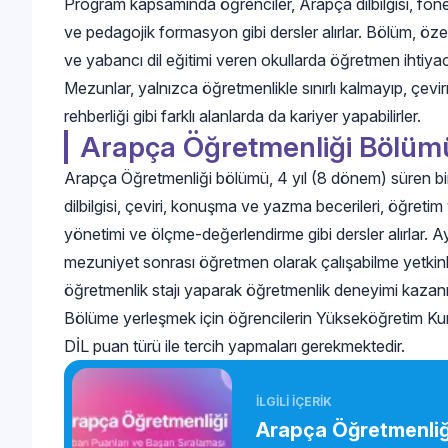
Program kapsamında öğrenciler, Arapça dilbilgisi, fonetik
ve pedagojik formasyon gibi dersler alırlar. Bölüm, özelli
ve yabancı dil eğitimi veren okullarda öğretmen ihtiyac
Mezunlar, yalnızca öğretmenlikle sınırlı kalmayıp, çevir
rehberliği gibi farklı alanlarda da kariyer yapabilirler.
Arapça Öğretmenliği Bölümü
Arapça Öğretmenliği bölümü, 4 yıl (8 dönem) süren bir
dilbilgisi, çeviri, konuşma ve yazma becerileri, öğretim 
yönetimi ve ölçme-değerlendirme gibi dersler alırlar. 
mezuniyet sonrası öğretmen olarak çalışabilme yetkinliğ
öğretmenlik stajı yaparak öğretmenlik deneyimi kazanır
Bölüme yerleşmek için öğrencilerin Yükseköğretim Kur
DİL puan türü ile tercih yapmaları gerekmektedir.
İLGİLİ İÇERİK
Arapça Öğretmenliği