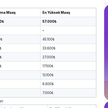
ama Maaş
En Yüksek Maaş
0₺
57.000₺
-
0₺
45.100₺
₺
33.600₺
₺
27.000₺
₺
17.100₺
13.100₺
8.600₺
7.000₺
rı