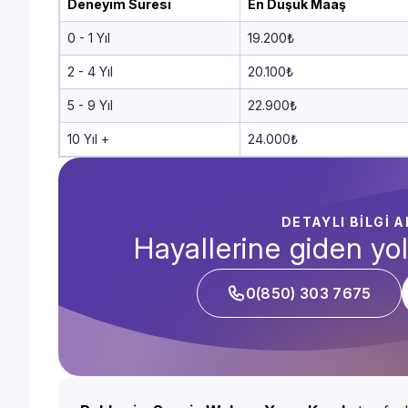
Deneyim Süresi
En Düşük Maaş
0 - 1 Yıl
19.200₺
2 - 4 Yıl
20.100₺
5 - 9 Yıl
22.900₺
10 Yıl +
24.000₺
DETAYLI BİLGİ 
Hayallerine giden yol
0(850) 303 7675