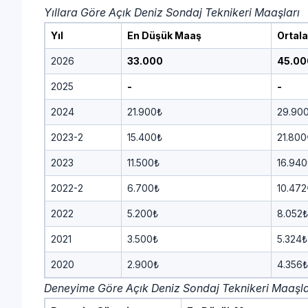
Yıllara Göre Açık Deniz Sondaj Teknikeri Maaşları
Yıl
En Düşük Maaş
Ortal
2026
33.000
45.00
2025
-
-
2024
21.900₺
29.90
2023-2
15.400₺
21.800
2023
11.500₺
16.940
2022-2
6.700₺
10.472
2022
5.200₺
8.052₺
2021
3.500₺
5.324₺
2020
2.900₺
4.356₺
Deneyime Göre Açık Deniz Sondaj Teknikeri Maaşla