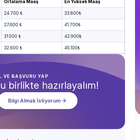
Ortalama Maaş
En Yüksek Maaş
24.700 ₺
33.800₺
27.600 ₺
41.700₺
31.500 ₺
42.900₺
32.600 ₺
45.100₺
AL VE BAŞVURU YAP
u birlikte hazırlayalım!
Bilgi Almak İstiyorum