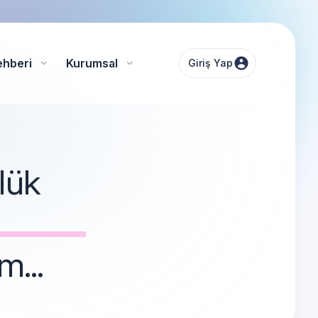
ehberi
Kurumsal
Giriş Yap
lük
m...