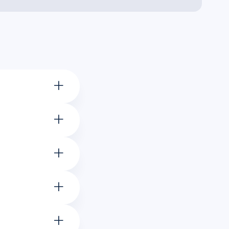
+
+
+
+
+