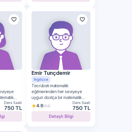
Emir Tunçdemir
İngilizce
k
Tecrübeli matematik
eviyeye
eğitmeninden her seviyeye
atematik
uygun dostça bir matematik
Ders Saati
Ders Saati
öğrenimi
4.8
(64)
750 TL
750 TL
lı Bilgi
Detaylı Bilgi