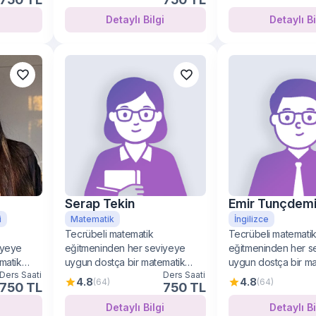
i
Detaylı Bilgi
Detay
Serap Tekin
Emir Tunçdemi
i
Matematik
İngilizce
Tecrübeli matematik
Tecrübeli matemati
iyeye
eğitmeninden her seviyeye
eğitmeninden her s
matik
uygun dostça bir matematik
uygun dostça bir m
Ders Saati
Ders Saati
öğrenimi
öğrenimi
4.8
4.8
(64)
(64)
750 TL
750 TL
i
Detaylı Bilgi
Detay