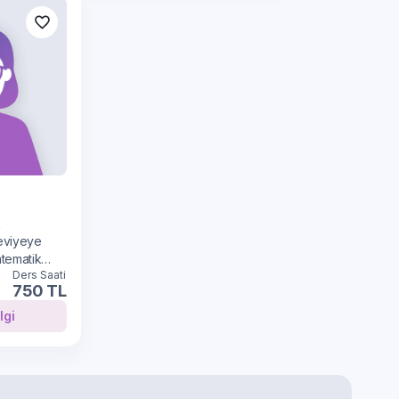
k
eviyeye
atematik
Ders Saati
750 TL
lı Bilgi