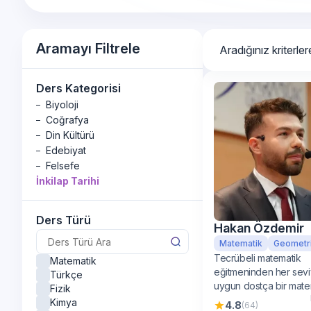
Aramayı Filtrele
Aradığınız kriterl
Ders Kategorisi
Biyoloji
Coğrafya
Din Kültürü
Edebiyat
Felsefe
İnkilap Tarihi
Fen Bilimleri
Fizik
Geometri
Ders Türü
Hakan Özdemir
İngilizce
Kimya
Matematik
Geometr
Matematik
Tecrübeli matematik
Matematik
eğitmeninden her sev
Tarih
Türkçe
uygun dostça bir mate
Türkçe
Fizik
öğrenimi
Kimya
4.8
(64)