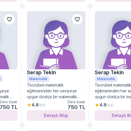
Serap Tekin
Serap Tekin
i
Matematik
Matematik
Tecrübeli matematik
Tecrübeli matemati
iyeye
eğitmeninden her seviyeye
eğitmeninden her s
matik
uygun dostça bir matematik
uygun dostça bir m
Ders Saati
Ders Saati
öğrenimi
öğrenimi
4.8
4.8
(64)
(64)
750 TL
750 TL
i
Detaylı Bilgi
Detay