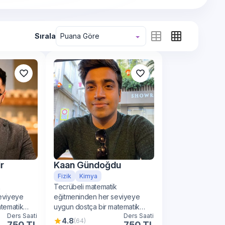
Sırala
Puana Göre
r
Kaan Gündoğdu
Fizik
Kimya
k
Tecrübeli matematik
eviyeye
eğitmeninden her seviyeye
atematik
uygun dostça bir matematik
Ders Saati
Ders Saati
öğrenimi
4.8
(64)
750 TL
750 TL