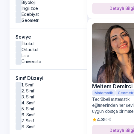
Biyoloji
Detaylı Bilg
İngilizce
Edebiyat
Geometri
Tarih
Seviye
İlkokul
Ortaokul
Lise
Üniversite
Sınıf Düzeyi
1. Sınıf
Meltem Demirci
2. Sınıf
Matematik
Geometr
3. Sınıf
Tecrübeli matematik
4. Sınıf
eğitmeninden her sev
5. Sınıf
uygun dostça bir mate
6. Sınıf
öğrenimi
4.8
(64)
7. Sınıf
8. Sınıf
Detaylı Bilg