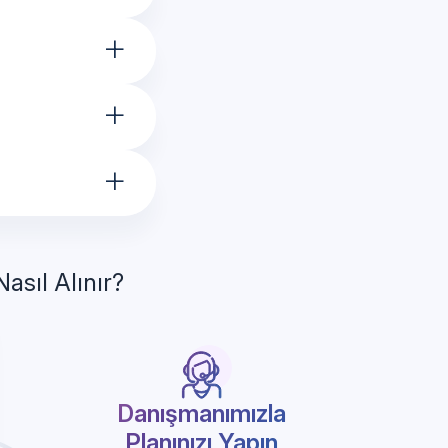
+
+
+
asıl Alınır?
Danışmanımızla
Planınızı Yapın