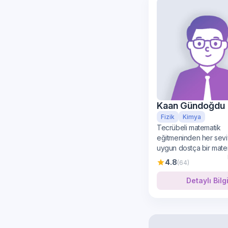
Kaan Gündoğdu
Fizik
Kimya
Tecrübeli matematik
eğitmeninden her sev
uygun dostça bir mate
öğrenimi
4.8
(64)
Detaylı Bilg