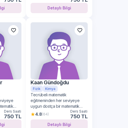
lı Bilgi
Detaylı Bilgi
r
Kaan Gündoğdu
Fizik
Kimya
k
Tecrübeli matematik
eviyeye
eğitmeninden her seviyeye
atematik
uygun dostça bir matematik
Ders Saati
Ders Saati
öğrenimi
4.8
(64)
750 TL
750 TL
lı Bilgi
Detaylı Bilgi