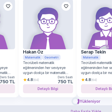
Hakan Öz
Serap Tekin
Matematik
Geometri
Matematik
Tecrübeli matematik
Tecrübeli matemati
iyeye
eğitmeninden her seviyeye
eğitmeninden her s
matik
uygun dostça bir matematik
uygun dostça bir m
Ders Saati
Ders Saati
öğrenimi
öğrenimi
4.8
4.8
(64)
(64)
750 TL
750 TL
i
Detaylı Bilgi
Detay
Yükleniyor
Daha Fazla Yükle