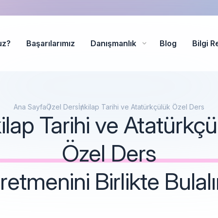
uz?
Başarılarımız
Danışmanlık
Blog
Bilgi R
Ana Sayfa
Özel Ders
İnkilap Tarihi ve Atatürkçülük Özel Ders
kilap Tarihi ve Atatürkçü
Özel Ders
etmenini Birlikte Bulalı