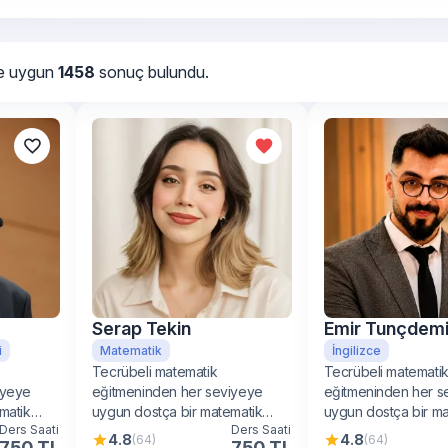
ere uygun
1458
sonuç bulundu.
Serap Tekin
Emir Tunçdemi
i
Matematik
İngilizce
Tecrübeli matematik
Tecrübeli matemati
iyeye
eğitmeninden her seviyeye
eğitmeninden her s
matik
uygun dostça bir matematik
uygun dostça bir m
Ders Saati
Ders Saati
öğrenimi
öğrenimi
4.8
4.8
(64)
(64)
750 TL
750 TL