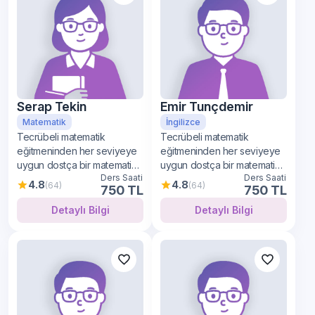
Serap Tekin
Emir Tunçdemir
Matematik
İngilizce
Tecrübeli matematik
Tecrübeli matematik
eğitmeninden her seviyeye
eğitmeninden her seviyeye
uygun dostça bir matematik
uygun dostça bir matematik
Ders Saati
Ders Saati
öğrenimi
öğrenimi
4.8
4.8
(64)
(64)
750 TL
750 TL
Detaylı Bilgi
Detaylı Bilgi