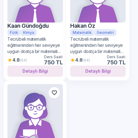
Kaan Gündoğdu
Hakan Öz
Fizik
Kimya
Matematik
Geometri
Tecrübeli matematik
Tecrübeli matematik
eğitmeninden her seviyeye
eğitmeninden her seviyeye
uygun dostça bir matematik
uygun dostça bir matematik
Ders Saati
Ders Saati
öğrenimi
öğrenimi
4.8
4.8
(64)
(64)
750 TL
750 TL
Detaylı Bilgi
Detaylı Bilgi