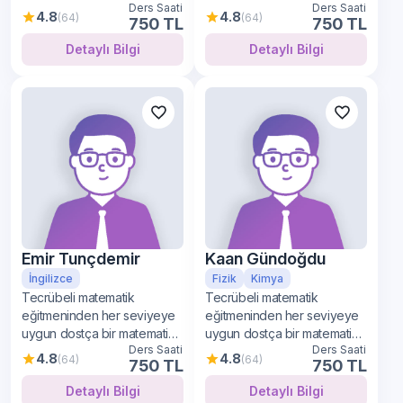
Ders Saati
Ders Saati
öğrenimi
öğrenimi
4.8
4.8
(64)
(64)
750 TL
750 TL
Detaylı Bilgi
Detaylı Bilgi
Emir Tunçdemir
Kaan Gündoğdu
İngilizce
Fizik
Kimya
Tecrübeli matematik
Tecrübeli matematik
eğitmeninden her seviyeye
eğitmeninden her seviyeye
uygun dostça bir matematik
uygun dostça bir matematik
Ders Saati
Ders Saati
öğrenimi
öğrenimi
4.8
4.8
(64)
(64)
750 TL
750 TL
Detaylı Bilgi
Detaylı Bilgi