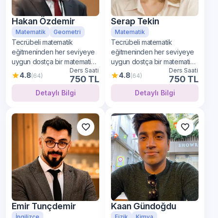
Hakan Özdemir
Serap Tekin
Matematik
Geometri
Matematik
Tecrübeli matematik
Tecrübeli matematik
eğitmeninden her seviyeye
eğitmeninden her seviyeye
uygun dostça bir matematik
uygun dostça bir matematik
Ders Saati
Ders Saati
öğrenimi
öğrenimi
4.8
4.8
(64)
(64)
750 TL
750 TL
Detaylı Bilgi
Detaylı Bilgi
Emir Tunçdemir
Kaan Gündoğdu
İngilizce
Fizik
Kimya