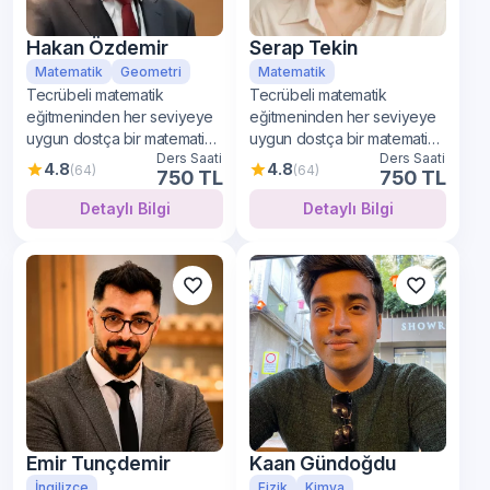
Hakan Özdemir
Serap Tekin
Matematik
Geometri
Matematik
Tecrübeli matematik
Tecrübeli matematik
eğitmeninden her seviyeye
eğitmeninden her seviyeye
uygun dostça bir matematik
uygun dostça bir matematik
Ders Saati
Ders Saati
öğrenimi
öğrenimi
4.8
4.8
(64)
(64)
750 TL
750 TL
Detaylı Bilgi
Detaylı Bilgi
Emir Tunçdemir
Kaan Gündoğdu
İngilizce
Fizik
Kimya