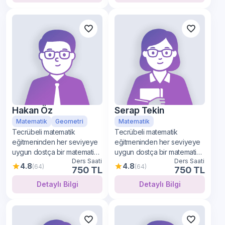
Hakan Öz
Serap Tekin
Matematik
Geometri
Matematik
Tecrübeli matematik
Tecrübeli matematik
eğitmeninden her seviyeye
eğitmeninden her seviyeye
uygun dostça bir matematik
uygun dostça bir matematik
Ders Saati
Ders Saati
öğrenimi
öğrenimi
4.8
4.8
(64)
(64)
750 TL
750 TL
Detaylı Bilgi
Detaylı Bilgi