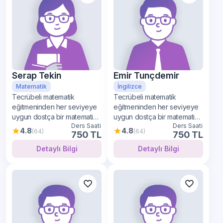
Serap Tekin
Emir Tunçdemir
Matematik
İngilizce
Tecrübeli matematik
Tecrübeli matematik
eğitmeninden her seviyeye
eğitmeninden her seviyeye
uygun dostça bir matematik
uygun dostça bir matematik
Ders Saati
Ders Saati
öğrenimi
öğrenimi
4.8
4.8
(64)
(64)
750 TL
750 TL
Detaylı Bilgi
Detaylı Bilgi