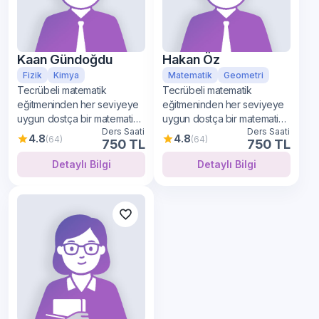
Kaan Gündoğdu
Hakan Öz
Fizik
Kimya
Matematik
Geometri
Tecrübeli matematik
Tecrübeli matematik
eğitmeninden her seviyeye
eğitmeninden her seviyeye
uygun dostça bir matematik
uygun dostça bir matematik
Ders Saati
Ders Saati
öğrenimi
öğrenimi
4.8
4.8
(64)
(64)
750 TL
750 TL
Detaylı Bilgi
Detaylı Bilgi