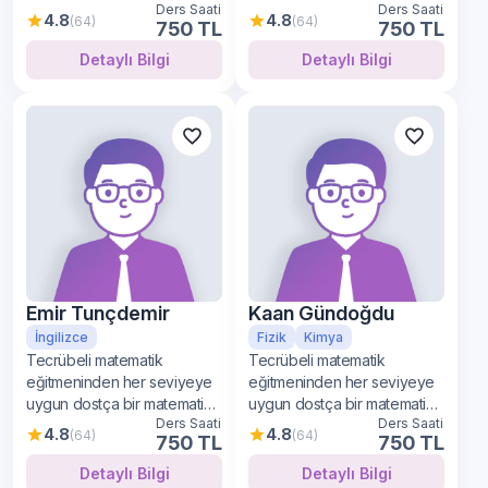
Ders Saati
Ders Saati
öğrenimi
öğrenimi
4.8
4.8
(64)
(64)
750 TL
750 TL
Detaylı Bilgi
Detaylı Bilgi
Emir Tunçdemir
Kaan Gündoğdu
İngilizce
Fizik
Kimya
Tecrübeli matematik
Tecrübeli matematik
eğitmeninden her seviyeye
eğitmeninden her seviyeye
uygun dostça bir matematik
uygun dostça bir matematik
Ders Saati
Ders Saati
öğrenimi
öğrenimi
4.8
4.8
(64)
(64)
750 TL
750 TL
Detaylı Bilgi
Detaylı Bilgi