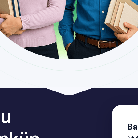
lu
Ba
Adı 