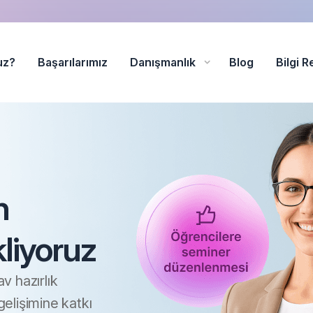
uz?
Başarılarımız
Danışmanlık
Blog
Bilgi R
n
liyoruz
v hazırlık
elişimine katkı