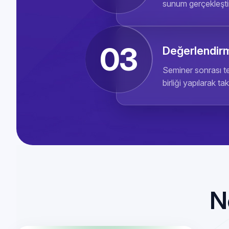
sunum gerçekleştiri
03
Değerlendir
Seminer sonrası te
birliği yapılarak ta
N