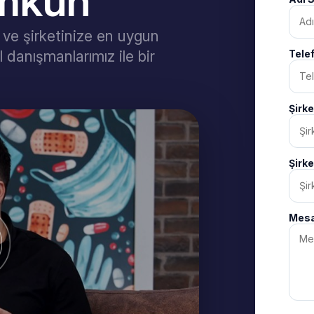
ümkün
z ve şirketinize en uygun
danışmanlarımız ile bir
Tele
Şirk
Şirk
Mesa