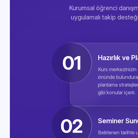
Kurumsal öğrenci danışma
uygulamalı takip desteği
01
Hazırlık ve P
Kurs merkezinizin 
önünde bulundurara
planlama stratejil
gibi konular içerir.
02
Seminer Su
Belirlenen tarihte 