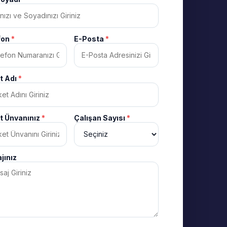
fon
*
E-Posta
*
et Adı
*
et Ünvanınız
*
Çalışan Sayısı
*
jınız