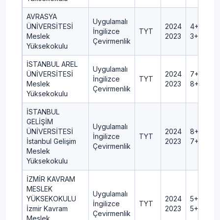
AVRASYA
Uygulamalı
ÜNİVERSİTESİ
2024
4+0+1+0
İngilizce
TYT
Meslek
2023
3+0+0+0
Çevirmenlik
Yüksekokulu
İSTANBUL AREL
Uygulamalı
ÜNİVERSİTESİ
2024
7+0+1+0
İngilizce
TYT
Meslek
2023
8+0+1+0
Çevirmenlik
Yüksekokulu
İSTANBUL
GELİŞİM
Uygulamalı
ÜNİVERSİTESİ
2024
8+0+1+0
İngilizce
TYT
İstanbul Gelişim
2023
7+0+1+0
Çevirmenlik
Meslek
Yüksekokulu
İZMİR KAVRAM
MESLEK
Uygulamalı
YÜKSEKOKULU
2024
5+0+1+0
İngilizce
TYT
İzmir Kavram
2023
5+0+1+0
Çevirmenlik
Meslek