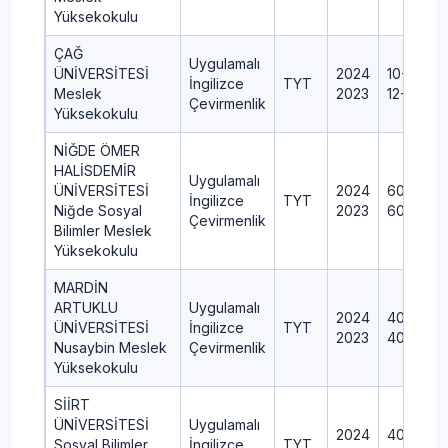
Yüksekokulu
ÇAĞ
Uygulamalı
ÜNİVERSİTESİ
2024
10+0+1+
İngilizce
TYT
Meslek
2023
12+0+1+
Çevirmenlik
Yüksekokulu
NİĞDE ÖMER
HALİSDEMİR
Uygulamalı
ÜNİVERSİTESİ
2024
60+2+0
İngilizce
TYT
Niğde Sosyal
2023
60+2+0
Çevirmenlik
Bilimler Meslek
Yüksekokulu
MARDİN
ARTUKLU
Uygulamalı
2024
40+1+0+
ÜNİVERSİTESİ
İngilizce
TYT
2023
40+1+0+
Nusaybin Meslek
Çevirmenlik
Yüksekokulu
SİİRT
ÜNİVERSİTESİ
Uygulamalı
2024
40+1+0+
Sosyal Bilimler
İngilizce
TYT