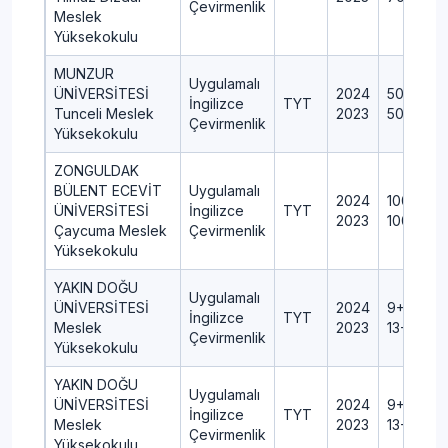
Çevirmenlik
Meslek
Yüksekokulu
MUNZUR
Uygulamalı
ÜNİVERSİTESİ
2024
50+2+0+
İngilizce
TYT
Tunceli Meslek
2023
50+2+0+
Çevirmenlik
Yüksekokulu
ZONGULDAK
BÜLENT ECEVİT
Uygulamalı
2024
100+3+0
ÜNİVERSİTESİ
İngilizce
TYT
2023
100+3+0
Çaycuma Meslek
Çevirmenlik
Yüksekokulu
YAKIN DOĞU
Uygulamalı
ÜNİVERSİTESİ
2024
9+0+0+
İngilizce
TYT
Meslek
2023
13+0+0+
Çevirmenlik
Yüksekokulu
YAKIN DOĞU
Uygulamalı
ÜNİVERSİTESİ
2024
9+0+0+
İngilizce
TYT
Meslek
2023
13+0+0+
Çevirmenlik
Yüksekokulu