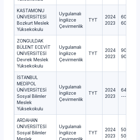
KASTAMONU
Uygulamalı
ÜNİVERSİTESİ
2024
60+2+0
İngilizce
TYT
Bozkurt Meslek
2023
60+2+0
Çevirmenlik
Yüksekokulu
ZONGULDAK
BÜLENT ECEVİT
Uygulamalı
2024
90+3+0
ÜNİVERSİTESİ
İngilizce
TYT
2023
90+3+0
Devrek Meslek
Çevirmenlik
Yüksekokulu
İSTANBUL
MEDİPOL
Uygulamalı
ÜNİVERSİTESİ
2024
64+0+0
İngilizce
TYT
Sosyal Bilimler
2023
---
Çevirmenlik
Meslek
Yüksekokulu
ARDAHAN
ÜNİVERSİTESİ
Uygulamalı
2024
50+2+0+
Sosyal Bilimler
İngilizce
TYT
2023
50+2+0+
Meslek
Çevirmenlik