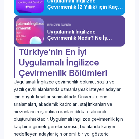
Uygulamalı İngilizce
UFUK
Çevirmenlik (2 Yıllık) için Kaç
Uygulamalı
ÜNİVERSİTESİ
2024
55+0+0
Net Gerekir?
İngilizce
TYT
Meslek
2023
55+0+0
Çevirmenlik
Yüksekokulu
BENZER İÇERİK
Uygulamalı İngilizce
YAKIN DOĞU
Çevirmenlik Nedir? Ne İş
Uygulamalı
ÜNİVERSİTESİ
2024
21+0+0+
Yapar? Maaşları
İngilizce
TYT
Meslek
2023
17+0+0+
Türkiye'nin En İyi
Çevirmenlik
Yüksekokulu
Uygulamalı İngilizce
Çevirmenlik Bölümleri
Uygulamalı İngilizce çevirmenlik bölümü, sözlü ve
yazılı çeviri alanlarında uzmanlaşmak isteyen adaylar
için büyük fırsatlar sunmaktadır. Üniversitelerin
sıralamaları, akademik kadroları, staj imkanları ve
mezunlarının iş bulma oranları dikkate alınarak
oluşturulmaktadır. Uygulamalı İngilizce çevirmenlik için
kaç bine girmek gerekir sorusu, bu alanda kariyer
hedefleyen adaylar için önemli bir yol gösterici