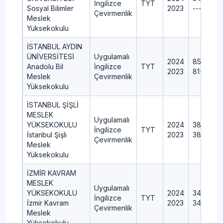
İngilizce
TYT
Sosyal Bilimler
2023
---
Çevirmenlik
Meslek
Yüksekokulu
İSTANBUL AYDIN
ÜNİVERSİTESİ
Uygulamalı
2024
85+0+0
Anadolu Bil
İngilizce
TYT
2023
81+0+0+
Meslek
Çevirmenlik
Yüksekokulu
İSTANBUL ŞİŞLİ
MESLEK
Uygulamalı
YÜKSEKOKULU
2024
38+0+0
İngilizce
TYT
İstanbul Şişli
2023
38+0+0
Çevirmenlik
Meslek
Yüksekokulu
İZMİR KAVRAM
MESLEK
Uygulamalı
YÜKSEKOKULU
2024
34+0+0
İngilizce
TYT
İzmir Kavram
2023
34+0+0
Çevirmenlik
Meslek
Yüksekokulu