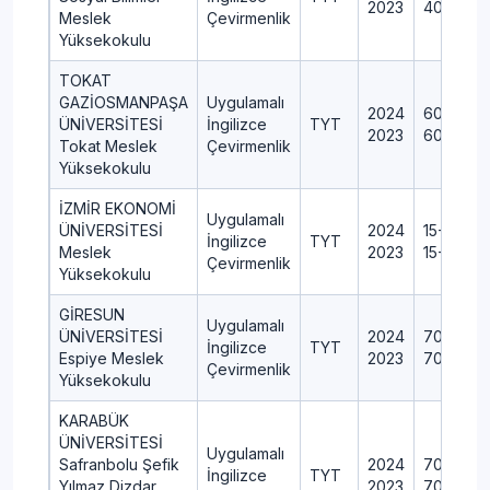
2023
40+1+0+
Meslek
Çevirmenlik
Yüksekokulu
TOKAT
GAZİOSMANPAŞA
Uygulamalı
2024
60+2+0
ÜNİVERSİTESİ
İngilizce
TYT
2023
60+2+0
Tokat Meslek
Çevirmenlik
Yüksekokulu
İZMİR EKONOMİ
Uygulamalı
ÜNİVERSİTESİ
2024
15+0+0+
İngilizce
TYT
Meslek
2023
15+0+0+
Çevirmenlik
Yüksekokulu
GİRESUN
Uygulamalı
ÜNİVERSİTESİ
2024
70+2+0
İngilizce
TYT
Espiye Meslek
2023
70+2+0
Çevirmenlik
Yüksekokulu
KARABÜK
ÜNİVERSİTESİ
Uygulamalı
Safranbolu Şefik
2024
70+2+0
İngilizce
TYT
Yılmaz Dizdar
2023
70+2+0