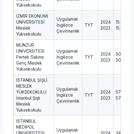
Yüksekokulu
İZMİR EKONOMİ
Uygulamalı
ÜNİVERSİTESİ
2024
15+0+0+
İngilizce
TYT
Meslek
2023
15+0+0+
Çevirmenlik
Yüksekokulu
MUNZUR
ÜNİVERSİTESİ
Uygulamalı
2024
50+2+0+
Pertek Sakine
İngilizce
TYT
2023
50+2+0+
Genç Meslek
Çevirmenlik
Yüksekokulu
İSTANBUL ŞİŞLİ
MESLEK
Uygulamalı
YÜKSEKOKULU
2024
57+0+0
İngilizce
TYT
İstanbul Şişli
2023
57+0+0
Çevirmenlik
Meslek
Yüksekokulu
İSTANBUL
MEDİPOL
Uygulamalı
ÜNİVERSİTESİ
2024
34+0+0