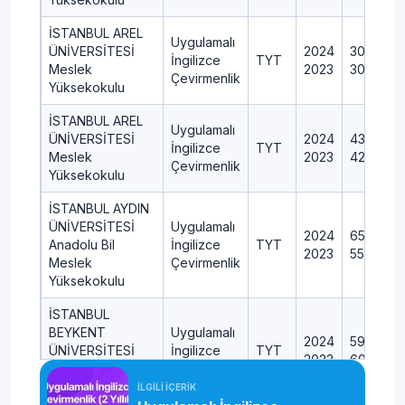
İSTANBUL AREL
Uygulamalı
ÜNİVERSİTESİ
2024
30+0+0
İngilizce
TYT
Meslek
2023
30+0+0
Çevirmenlik
Yüksekokulu
İSTANBUL AREL
Uygulamalı
ÜNİVERSİTESİ
2024
43+0+0
İngilizce
TYT
Meslek
2023
42+0+0
Çevirmenlik
Yüksekokulu
İSTANBUL AYDIN
ÜNİVERSİTESİ
Uygulamalı
2024
65+0+0
Anadolu Bil
İngilizce
TYT
2023
55+0+0
Meslek
Çevirmenlik
Yüksekokulu
İSTANBUL
BEYKENT
Uygulamalı
2024
59+0+0
ÜNİVERSİTESİ
İngilizce
TYT
2023
60+0+0
Meslek
Çevirmenlik
Yüksekokulu
İLGİLİ İÇERİK