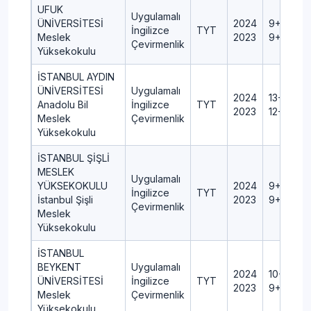
UFUK
Uygulamalı
ÜNİVERSİTESİ
2024
9+0+1+0
İngilizce
TYT
Meslek
2023
9+0+1+0
Çevirmenlik
Yüksekokulu
İSTANBUL AYDIN
ÜNİVERSİTESİ
Uygulamalı
2024
13+0+2+
Anadolu Bil
İngilizce
TYT
2023
12+0+2+
Meslek
Çevirmenlik
Yüksekokulu
İSTANBUL ŞİŞLİ
MESLEK
Uygulamalı
YÜKSEKOKULU
2024
9+0+1+0
İngilizce
TYT
İstanbul Şişli
2023
9+0+1+0
Çevirmenlik
Meslek
Yüksekokulu
İSTANBUL
BEYKENT
Uygulamalı
2024
10+0+1+
ÜNİVERSİTESİ
İngilizce
TYT
2023
9+0+1+0
Meslek
Çevirmenlik
Yüksekokulu