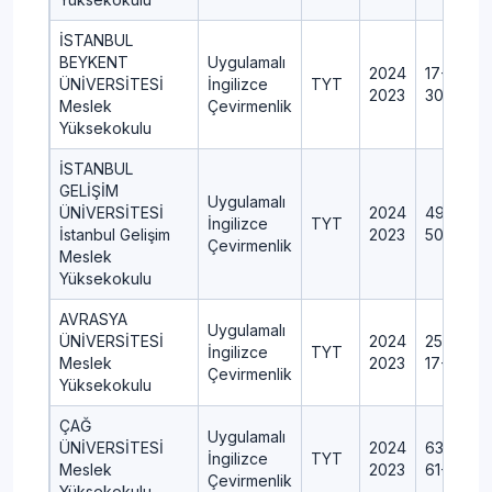
İSTANBUL
BEYKENT
Uygulamalı
2024
17+0+0+
ÜNİVERSİTESİ
İngilizce
TYT
2023
30+0+0
Meslek
Çevirmenlik
Yüksekokulu
İSTANBUL
GELİŞİM
Uygulamalı
ÜNİVERSİTESİ
2024
49+0+0
İngilizce
TYT
İstanbul Gelişim
2023
50+0+0
Çevirmenlik
Meslek
Yüksekokulu
AVRASYA
Uygulamalı
ÜNİVERSİTESİ
2024
25+0+0
İngilizce
TYT
Meslek
2023
17+0+0+
Çevirmenlik
Yüksekokulu
ÇAĞ
Uygulamalı
ÜNİVERSİTESİ
2024
63+0+0
İngilizce
TYT
Meslek
2023
61+0+0+
Çevirmenlik
Yüksekokulu