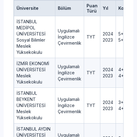
Puan
Üniversite
Bölüm
Yıl
Kontenj
Türü
İSTANBUL
MEDİPOL
Uygulamalı
ÜNİVERSİTESİ
2024
5+0+1+0
İngilizce
TYT
Sosyal Bilimler
2023
5+0+1+0
Çevirmenlik
Meslek
Yüksekokulu
İZMİR EKONOMİ
Uygulamalı
ÜNİVERSİTESİ
2024
4+0+1+0
İngilizce
TYT
Meslek
2023
4+0+1+0
Çevirmenlik
Yüksekokulu
İSTANBUL
BEYKENT
Uygulamalı
2024
3+0+0+0
ÜNİVERSİTESİ
İngilizce
TYT
2023
4+0+1+0
Meslek
Çevirmenlik
Yüksekokulu
İSTANBUL AYDIN
ÜNİVERSİTESİ
Uygulamalı