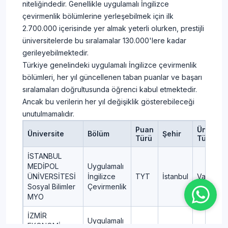
niteliğindedir. Genellikle uygulamalı İngilizce
çevirmenlik bölümlerine yerleşebilmek için ilk
2.700.000 içerisinde yer almak yeterli olurken, prestijli
üniversitelerde bu sıralamalar 130.000'lere kadar
gerileyebilmektedir.
Türkiye genelindeki uygulamalı İngilizce çevirmenlik
bölümleri, her yıl güncellenen taban puanlar ve başarı
sıralamaları doğrultusunda öğrenci kabul etmektedir.
Ancak bu verilerin her yıl değişiklik gösterebileceği
unutulmamalıdır.
Puan
Üniversi
Üniversite
Bölüm
Şehir
Türü
Türü
İSTANBUL
MEDİPOL
Uygulamalı
ÜNİVERSİTESİ
İngilizce
TYT
İstanbul
Vakıf
Sosyal Bilimler
Çevirmenlik
MYO
İZMİR
Uygulamalı
EKONOMİ