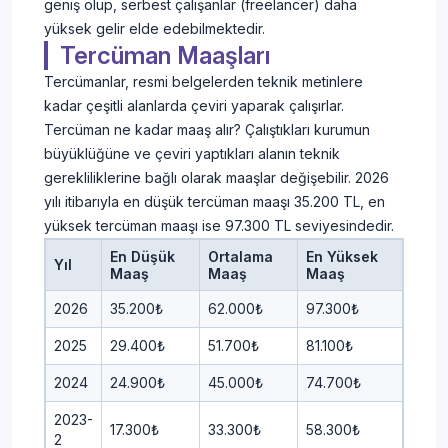
geniş olup, serbest çalışanlar (freelancer) daha
yüksek gelir elde edebilmektedir.
Tercüman Maaşları
Tercümanlar, resmi belgelerden teknik metinlere
kadar çeşitli alanlarda çeviri yaparak çalışırlar.
Tercüman ne kadar maaş alır? Çalıştıkları kurumun
büyüklüğüne ve çeviri yaptıkları alanın teknik
gerekliliklerine bağlı olarak maaşlar değişebilir. 2026
yılı itibarıyla en düşük tercüman maaşı 35.200 TL, en
yüksek tercüman maaşı ise 97.300 TL seviyesindedir.
En Düşük
Ortalama
En Yüksek
Yıl
Maaş
Maaş
Maaş
2026
35.200₺
62.000₺
97.300₺
2025
29.400₺
51.700₺
81.100₺
2024
24.900₺
45.000₺
74.700₺
2023-
17.300₺
33.300₺
58.300₺
2