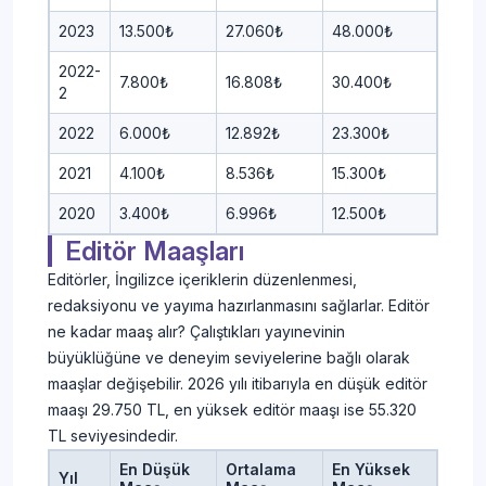
2023
13.500₺
27.060₺
48.000₺
2022-
7.800₺
16.808₺
30.400₺
2
2022
6.000₺
12.892₺
23.300₺
2021
4.100₺
8.536₺
15.300₺
2020
3.400₺
6.996₺
12.500₺
Editör Maaşları
Editörler, İngilizce içeriklerin düzenlenmesi,
redaksiyonu ve yayıma hazırlanmasını sağlarlar. Editör
ne kadar maaş alır? Çalıştıkları yayınevinin
büyüklüğüne ve deneyim seviyelerine bağlı olarak
maaşlar değişebilir. 2026 yılı itibarıyla en düşük editör
maaşı 29.750 TL, en yüksek editör maaşı ise 55.320
TL seviyesindedir.
En Düşük
Ortalama
En Yüksek
Yıl