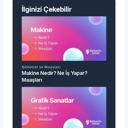
İlginizi Çekebilir
Bölümler ve Maaşları
Makine Nedir? Ne İş Yapar?
Maaşları