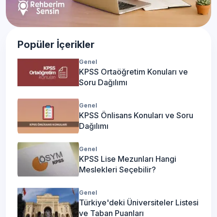
Popüler İçerikler
Genel
KPSS Ortaöğretim Konuları ve
Soru Dağılımı
Genel
KPSS Önlisans Konuları ve Soru
Dağılımı
Genel
KPSS Lise Mezunları Hangi
Meslekleri Seçebilir?
Genel
Türkiye'deki Üniversiteler Listesi
ve Taban Puanları