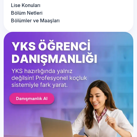
Lise Konuları
Bölüm Netleri
Bölümler ve Maaşları