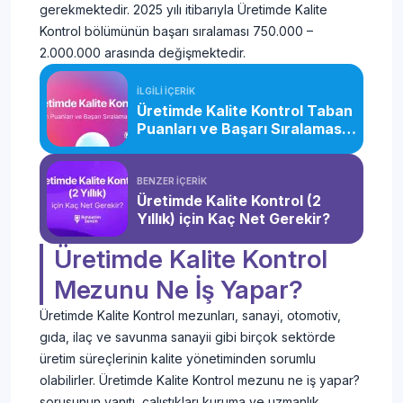
gerekmektedir. 2025 yılı itibarıyla Üretimde Kalite
Kontrol bölümünün başarı sıralaması 750.000 –
2.000.000 arasında değişmektedir.
İLGİLİ İÇERİK
Üretimde Kalite Kontrol Taban
Puanları ve Başarı Sıralaması
(2 Yıllık) (2026)
BENZER İÇERİK
Üretimde Kalite Kontrol (2
Yıllık) için Kaç Net Gerekir?
Üretimde Kalite Kontrol
Mezunu Ne İş Yapar?
Üretimde Kalite Kontrol mezunları, sanayi, otomotiv,
gıda, ilaç ve savunma sanayii gibi birçok sektörde
üretim süreçlerinin kalite yönetiminden sorumlu
olabilirler. Üretimde Kalite Kontrol mezunu ne iş yapar?
sorusunun yanıtı, çalıştıkları kuruma ve uzmanlık