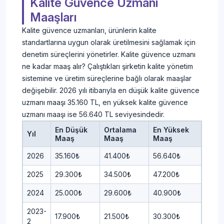
Kalite Güvence Uzmanı
Maaşları
Kalite güvence uzmanları, ürünlerin kalite
standartlarına uygun olarak üretilmesini sağlamak için
denetim süreçlerini yönetirler. Kalite güvence uzmanı
ne kadar maaş alır? Çalıştıkları şirketin kalite yönetim
sistemine ve üretim süreçlerine bağlı olarak maaşlar
değişebilir. 2026 yılı itibarıyla en düşük kalite güvence
uzmanı maaşı 35.160 TL, en yüksek kalite güvence
uzmanı maaşı ise 56.640 TL seviyesindedir.
En Düşük
Ortalama
En Yüksek
Yıl
Maaş
Maaş
Maaş
2026
35.160₺
41.400₺
56.640₺
2025
29.300₺
34.500₺
47.200₺
2024
25.000₺
29.600₺
40.900₺
2023-
17.900₺
21.500₺
30.300₺
2