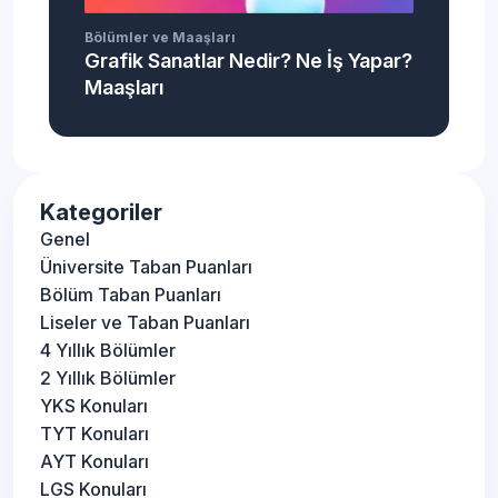
Bölümler ve Maaşları
Grafik Sanatlar Nedir? Ne İş Yapar?
Maaşları
Kategoriler
Genel
Üniversite Taban Puanları
Bölüm Taban Puanları
Liseler ve Taban Puanları
4 Yıllık Bölümler
2 Yıllık Bölümler
YKS Konuları
TYT Konuları
AYT Konuları
LGS Konuları