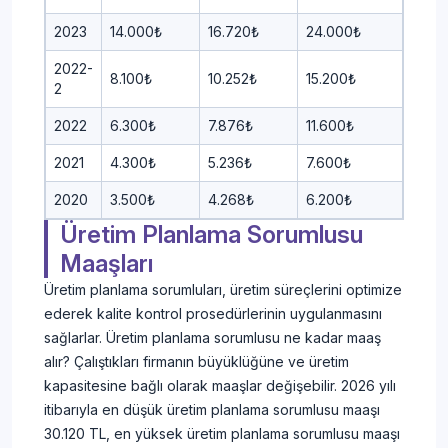
2023
14.000₺
16.720₺
24.000₺
2022-
8.100₺
10.252₺
15.200₺
2
2022
6.300₺
7.876₺
11.600₺
2021
4.300₺
5.236₺
7.600₺
2020
3.500₺
4.268₺
6.200₺
Üretim Planlama Sorumlusu
Maaşları
Üretim planlama sorumluları, üretim süreçlerini optimize
ederek kalite kontrol prosedürlerinin uygulanmasını
sağlarlar. Üretim planlama sorumlusu ne kadar maaş
alır? Çalıştıkları firmanın büyüklüğüne ve üretim
kapasitesine bağlı olarak maaşlar değişebilir. 2026 yılı
itibarıyla en düşük üretim planlama sorumlusu maaşı
30.120 TL, en yüksek üretim planlama sorumlusu maaşı