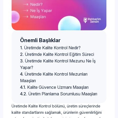
Önemli Başlıklar
Üretimde Kalite Kontrol Nedir?
Üretimde Kalite Kontrol Eğitim Süreci
Üretimde Kalite Kontrol Mezunu Ne İş
Yapar?
Üretimde Kalite Kontrol Mezunları
Maaşları
Kalite Güvence Uzmanı Maaşları
Üretim Planlama Sorumlusu Maaşları
Üretimde Kalite Kontrol bölümü, üretim süreçlerinde
kalite standartlarını sağlamak, ürünlerin güvenilirliğini