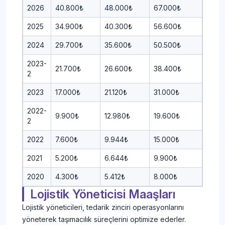
2026
40.800₺
48.000₺
67.000₺
2025
34.900₺
40.300₺
56.600₺
2024
29.700₺
35.600₺
50.500₺
2023-
21.700₺
26.600₺
38.400₺
2
2023
17.000₺
21.120₺
31.000₺
2022-
9.900₺
12.980₺
19.600₺
2
2022
7.600₺
9.944₺
15.000₺
2021
5.200₺
6.644₺
9.900₺
2020
4.300₺
5.412₺
8.000₺
Lojistik Yöneticisi Maaşları
Lojistik yöneticileri, tedarik zinciri operasyonlarını
yöneterek taşımacılık süreçlerini optimize ederler.