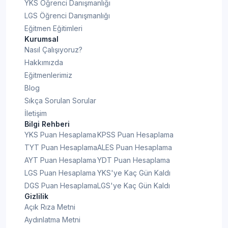
YKS Öğrenci Danışmanlığı
LGS Öğrenci Danışmanlığı
Eğitmen Eğitimleri
Kurumsal
Nasıl Çalışıyoruz?
Hakkımızda
Eğitmenlerimiz
Blog
Sıkça Sorulan Sorular
İletişim
Bilgi Rehberi
YKS Puan Hesaplama
KPSS Puan Hesaplama
TYT Puan Hesaplama
ALES Puan Hesaplama
AYT Puan Hesaplama
YDT Puan Hesaplama
LGS Puan Hesaplama
YKS'ye Kaç Gün Kaldı
DGS Puan Hesaplama
LGS'ye Kaç Gün Kaldı
Gizlilik
Açık Rıza Metni
Aydınlatma Metni