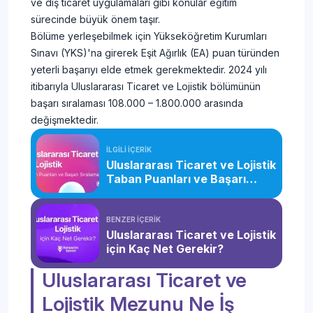
ve dış ticaret uygulamaları gibi konular eğitim
sürecinde büyük önem taşır.
Bölüme yerleşebilmek için Yükseköğretim Kurumları
Sınavı (YKS)'na girerek Eşit Ağırlık (EA) puan türünden
yeterli başarıyı elde etmek gerekmektedir. 2024 yılı
itibarıyla Uluslararası Ticaret ve Lojistik bölümünün
başarı sıralaması 108.000 – 1.800.000 arasında
değişmektedir.
İLGİLİ İÇERİK
Uluslararası Ticaret ve Lojistik
Taban Puanları ve Başarı
Sıralaması (2026)
BENZER İÇERİK
Uluslararası Ticaret ve Lojistik
için Kaç Net Gerekir?
Uluslararası Ticaret ve
Lojistik Mezunu Ne İş