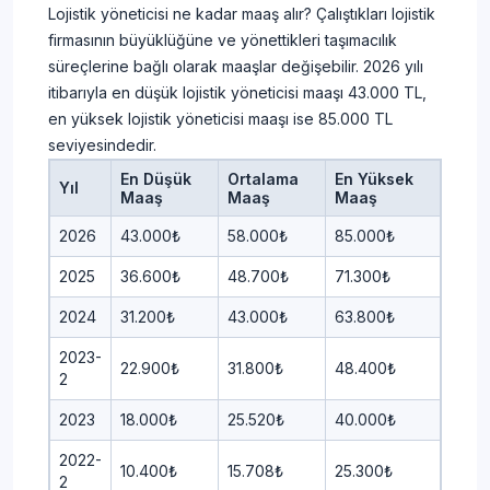
Lojistik yöneticisi ne kadar maaş alır? Çalıştıkları lojistik
firmasının büyüklüğüne ve yönettikleri taşımacılık
süreçlerine bağlı olarak maaşlar değişebilir. 2026 yılı
itibarıyla en düşük lojistik yöneticisi maaşı 43.000 TL,
en yüksek lojistik yöneticisi maaşı ise 85.000 TL
seviyesindedir.
En Düşük
Ortalama
En Yüksek
Yıl
Maaş
Maaş
Maaş
2026
43.000₺
58.000₺
85.000₺
2025
36.600₺
48.700₺
71.300₺
2024
31.200₺
43.000₺
63.800₺
2023-
22.900₺
31.800₺
48.400₺
2
2023
18.000₺
25.520₺
40.000₺
2022-
10.400₺
15.708₺
25.300₺
2