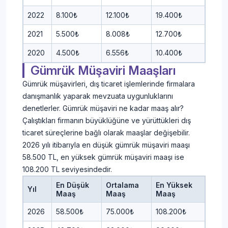
2022
8.100₺
12.100₺
19.400₺
2021
5.500₺
8.008₺
12.700₺
2020
4.500₺
6.556₺
10.400₺
Gümrük Müşaviri Maaşları
Gümrük müşavirleri, dış ticaret işlemlerinde firmalara
danışmanlık yaparak mevzuata uygunluklarını
denetlerler. Gümrük müşaviri ne kadar maaş alır?
Çalıştıkları firmanın büyüklüğüne ve yürüttükleri dış
ticaret süreçlerine bağlı olarak maaşlar değişebilir.
2026 yılı itibarıyla en düşük gümrük müşaviri maaşı
58.500 TL, en yüksek gümrük müşaviri maaşı ise
108.200 TL seviyesindedir.
En Düşük
Ortalama
En Yüksek
Yıl
Maaş
Maaş
Maaş
2026
58.500₺
75.000₺
108.200₺