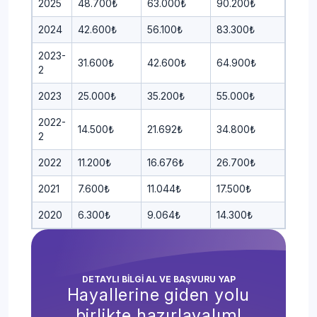
2025
48.700₺
63.000₺
90.200₺
2024
42.600₺
56.100₺
83.300₺
2023-
31.600₺
42.600₺
64.900₺
2
2023
25.000₺
35.200₺
55.000₺
2022-
14.500₺
21.692₺
34.800₺
2
2022
11.200₺
16.676₺
26.700₺
2021
7.600₺
11.044₺
17.500₺
2020
6.300₺
9.064₺
14.300₺
DETAYLI BİLGİ AL VE BAŞVURU YAP
Hayallerine giden yolu
birlikte hazırlayalım!