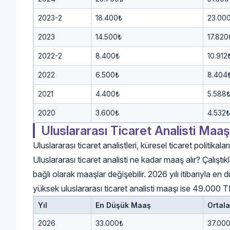
2023-2
18.400₺
23.00
2023
14.500₺
17.820
2022-2
8.400₺
10.912
2022
6.500₺
8.404
2021
4.400₺
5.588
2020
3.600₺
4.532₺
Uluslararası Ticaret Analisti Maaş
Uluslararası ticaret analistleri, küresel ticaret politikala
Uluslararası ticaret analisti ne kadar maaş alır? Çalışt
bağlı olarak maaşlar değişebilir. 2026 yılı itibarıyla en
yüksek uluslararası ticaret analisti maaşı ise 49.000 T
Yıl
En Düşük Maaş
Ortal
2026
33.000₺
37.00