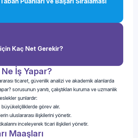
er Taban Puanları ve Başarı Sıralaması
r için Kaç Net Gerekir?
u Ne İş Yapar?
slararası ticaret, güvenlik analizi ve akademik alanlarda
 yapar? sorusunun yanıtı, çalıştıkları kuruma ve uzmanlık
slekler şunlardır:
, büyükelçiliklerde görev alır.
n uluslararası ilişkilerini yönetir.
kalarını inceleyerek ticari ilişkileri yönetir.
arı Maaşları