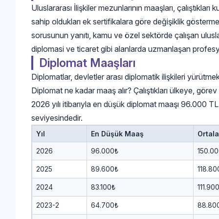
Uluslararası İlişkiler mezunlarının maaşları, çalıştıklar
sahip oldukları ek sertifikalara göre değişiklik gösterme
sorusunun yanıtı, kamu ve özel sektörde çalışan uluslara
diplomasi ve ticaret gibi alanlarda uzmanlaşan profesy
Diplomat Maaşları
Diplomatlar, devletler arası diplomatik ilişkileri yürütmek
Diplomat ne kadar maaş alır? Çalıştıkları ülkeye, görev 
2026 yılı itibarıyla en düşük diplomat maaşı 96.000 
seviyesindedir.
Yıl
En Düşük Maaş
Ortal
2026
96.000₺
150.0
2025
89.600₺
118.80
2024
83.100₺
111.90
2023-2
64.700₺
88.80