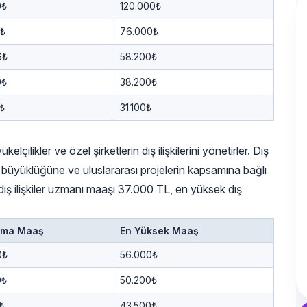
0₺
120.000₺
0₺
76.000₺
6₺
58.200₺
0₺
38.200₺
₺
31.100₺
elçilikler ve özel şirketlerin dış ilişkilerini yönetirler. Dış
un büyüklüğüne ve uluslararası projelerin kapsamına bağlı
k dış ilişkiler uzmanı maaşı 37.000 TL, en yüksek dış
ama Maaş
En Yüksek Maaş
0₺
56.000₺
0₺
50.200₺
₺
43.500₺