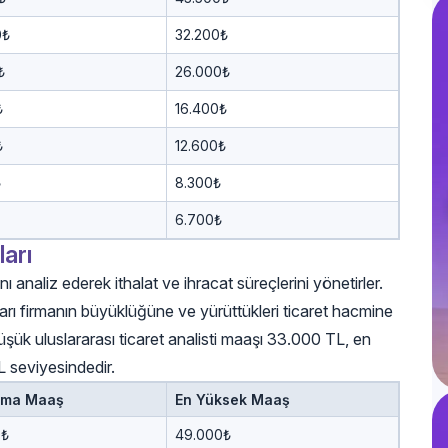
0₺
32.200₺
₺
26.000₺
₺
16.400₺
₺
12.600₺
₺
8.300₺
6.700₺
ları
rını analiz ederek ithalat ve ihracat süreçlerini yönetirler.
ıkları firmanın büyüklüğüne ve yürüttükleri ticaret hacmine
 düşük uluslararası ticaret analisti maaşı 33.000 TL, en
L seviyesindedir.
ama Maaş
En Yüksek Maaş
0₺
49.000₺