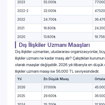
2023
55.000₺
77.00
2022-2
32.000₺
47.52
2022
24.700₺
36.47
2021
16.800₺
24.20
2020
13.800₺
19.756
Dış İlişkiler Uzmanı Maaşları
Dış ilişkiler uzmanları, uluslararası organizasyonlar, büyük
ilişkiler uzmanı ne kadar maaş alır? Çalıştıkları kurum
olarak maaşlar değişebilir. 2026 yılı itibarıyla en düşü
ilişkiler uzmanı maaşı ise 56.000 TL seviyesindedir.
Yıl
En Düşük Maaş
Ortal
2026
37.000₺
45.00
2025
29.600₺
36.50
2024
25.700₺
31.300