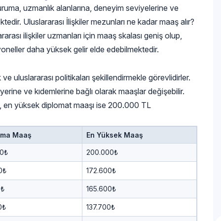
ı kuruma, uzmanlık alanlarına, deneyim seviyelerine ve
ktedir. Uluslararası İlişkiler mezunları ne kadar maaş alır?
rası ilişkiler uzmanları için maaş skalası geniş olup,
oneller daha yüksek gelir elde edebilmektedir.
 ve uluslararası politikaları şekillendirmekle görevlidirler.
yerine ve kıdemlerine bağlı olarak maaşlar değişebilir.
TL, en yüksek diplomat maaşı ise 200.000 TL
ama Maaş
En Yüksek Maaş
00₺
200.000₺
0₺
172.600₺
0₺
165.600₺
0₺
137.700₺