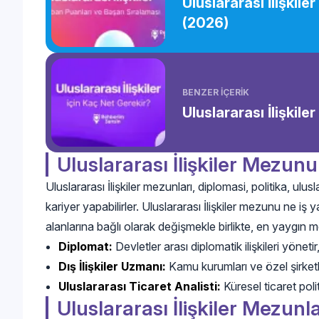
Uluslararası İlişkil
(2026)
BENZER İÇERİK
Uluslararası İlişkile
Uluslararası İlişkiler Mezun
Uluslararası İlişkiler mezunları, diplomasi, politika, ulu
kariyer yapabilirler. Uluslararası İlişkiler mezunu ne iş
alanlarına bağlı olarak değişmekle birlikte, en yaygın me
Diplomat:
Devletler arası diplomatik ilişkileri yönetir
Dış İlişkiler Uzmanı:
Kamu kurumları ve özel şirketleri
Uluslararası Ticaret Analisti:
Küresel ticaret politi
Uluslararası İlişkiler Mezunl