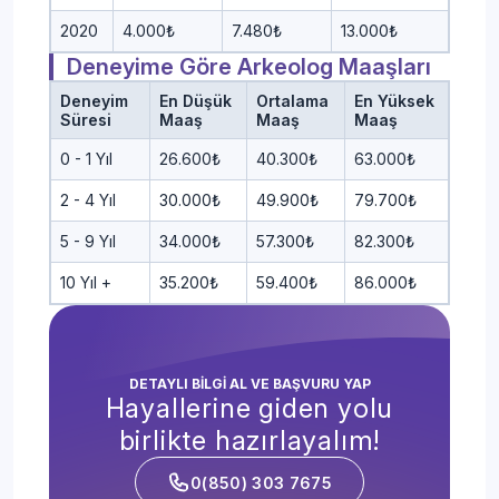
2020
4.000₺
7.480₺
13.000₺
Deneyime Göre Arkeolog Maaşları
Deneyim
En Düşük
Ortalama
En Yüksek
Süresi
Maaş
Maaş
Maaş
0 - 1 Yıl
26.600₺
40.300₺
63.000₺
2 - 4 Yıl
30.000₺
49.900₺
79.700₺
5 - 9 Yıl
34.000₺
57.300₺
82.300₺
10 Yıl +
35.200₺
59.400₺
86.000₺
DETAYLI BİLGİ AL VE BAŞVURU YAP
Hayallerine giden yolu
birlikte hazırlayalım!
0(850) 303 7675