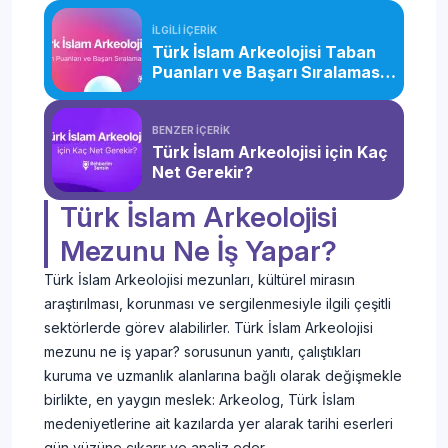
İLGİLİ İÇERİK
Türk İslam Arkeolojisi Taban
Puanları ve Başarı Sıralaması
(2026)
BENZER İÇERİK
Türk İslam Arkeolojisi için Kaç
Net Gerekir?
Türk İslam Arkeolojisi
Mezunu Ne İş Yapar?
Türk İslam Arkeolojisi mezunları, kültürel mirasın
araştırılması, korunması ve sergilenmesiyle ilgili çeşitli
sektörlerde görev alabilirler. Türk İslam Arkeolojisi
mezunu ne iş yapar? sorusunun yanıtı, çalıştıkları
kuruma ve uzmanlık alanlarına bağlı olarak değişmekle
birlikte, en yaygın meslek: Arkeolog, Türk İslam
medeniyetlerine ait kazılarda yer alarak tarihi eserleri
gün yüzüne çıkarır ve analiz eder.