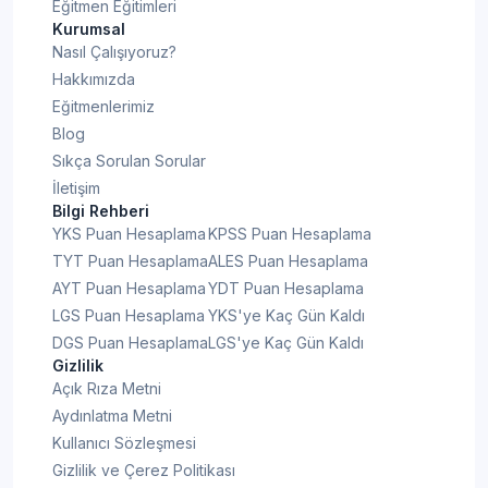
Eğitmen Eğitimleri
Kurumsal
Nasıl Çalışıyoruz?
Hakkımızda
Eğitmenlerimiz
Blog
Sıkça Sorulan Sorular
İletişim
Bilgi Rehberi
YKS Puan Hesaplama
KPSS Puan Hesaplama
TYT Puan Hesaplama
ALES Puan Hesaplama
AYT Puan Hesaplama
YDT Puan Hesaplama
LGS Puan Hesaplama
YKS'ye Kaç Gün Kaldı
DGS Puan Hesaplama
LGS'ye Kaç Gün Kaldı
Gizlilik
Açık Rıza Metni
Aydınlatma Metni
Kullanıcı Sözleşmesi
Gizlilik ve Çerez Politikası