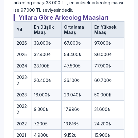
arkeolog maaşı 38.000 TL, en yüksek arkeolog maaşı
ise 97.000 TL seviyesindedir.
Yıllara Göre Arkeolog Maaşları
En Düşük
Ortalama
En Yüksek
Yıl
Maaş
Maaş
Maaş
2026
38.000₺
67.000₺
97.000₺
2025
32.400₺
54.400₺
86.000₺
2024
28.100₺
47.500₺
77.900₺
2023-
20.400₺
36.100₺
60.700₺
2
2023
16.000₺
29.040₺
50.000₺
2022-
9.300₺
17.996₺
31.600₺
2
2022
7.200₺
13.816₺
24.200₺
2021
4.900₺
9.152₺
15.900₺