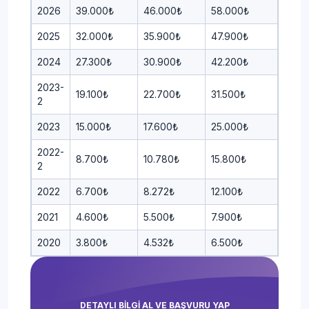
2026
39.000₺
46.000₺
58.000₺
2025
32.000₺
35.900₺
47.900₺
2024
27.300₺
30.900₺
42.200₺
2023-
19.100₺
22.700₺
31.500₺
2
2023
15.000₺
17.600₺
25.000₺
2022-
8.700₺
10.780₺
15.800₺
2
2022
6.700₺
8.272₺
12.100₺
2021
4.600₺
5.500₺
7.900₺
2020
3.800₺
4.532₺
6.500₺
DETAYLI BİLGİ AL VE BAŞVURU YAP