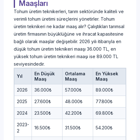
Maaşları
Tohum üretim teknikerleri, tarım sektöründe kaliteli ve
verimli tohum üretimi süreçlerini yönetirler. Tohum
üretim teknikeri ne kadar maaş alır? Çalıştıkları tarımsal
üretim firmasının büyüklüğüne ve ihracat kapasitesine
bağlı olarak maaşlar değişebilir. 2026 yılı itibarıyla en
düşük tohum üretim teknikeri maaşı 36.000 TL, en
yüksek tohum üretim teknikeri maaşı ise 89.000 TL
seviyesindedir.
En Düşük
Ortalama
En Yüksek
Yıl
Maaş
Maaş
Maaş
2026
36.000₺
57.000₺
89.000₺
2025
27.600₺
48.000₺
77.800₺
2024
23.500₺
42.200₺
69.800₺
2023-
16.500₺
31.500₺
54.200₺
2