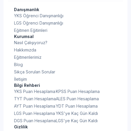
Danışmanlık
YKS Öğrenci Danışmanlığı
LGS Öğrenci Danışmanlığı
Eğitmen Eğitimleri
Kurumsal
Nasıl Çalışıyoruz?
Hakkımızda
Eğitmenlerimiz
Blog
Sıkça Sorulan Sorular
İletişim
Bilgi Rehberi
YKS Puan Hesaplama
KPSS Puan Hesaplama
TYT Puan Hesaplama
ALES Puan Hesaplama
AYT Puan Hesaplama
YDT Puan Hesaplama
LGS Puan Hesaplama
YKS'ye Kaç Gün Kaldı
DGS Puan Hesaplama
LGS'ye Kaç Gün Kaldı
Gizlilik