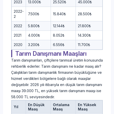
2023
13.000₺
25.520₺
45.000₺
2022-
7.500₺
15.840₺
28.500₺
2
2022
5.800₺
12.144₺
21.800₺
2021
4.000₺
8.052₺
14.300₺
2020
3.200₺
6.556₺
11.700₺
Tarım Danışmanı Maaşları
Tarım danışmanları, çiftçilere tarımsal üretim konusunda
rehberlik ederler. Tarım danışmanı ne kadar maaş alır?
Çalıştıkları tarım danışmanlık firmasının büyüklüğüne ve
hizmet verdikleri bölgelere bağlı olarak maaşlar
değişebilir. 2026 yılı itibarıyla en düşük tarım danışmanı
maaşı 39.000 TL, en yüksek tarım danışmanı maaşı ise
58.000 TL seviyesindedir.
En Düşük
Ortalama
En Yüksek
Yıl
Maaş
Maaş
Maaş