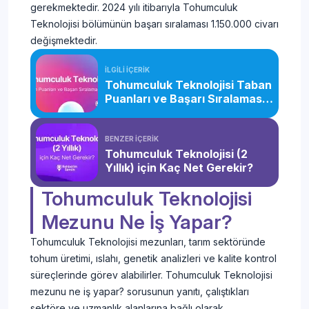
gerekmektedir. 2024 yılı itibarıyla Tohumculuk
Teknolojisi bölümünün başarı sıralaması 1.150.000 civarı
değişmektedir.
İLGİLİ İÇERİK
Tohumculuk Teknolojisi Taban
Puanları ve Başarı Sıralaması
(2 Yıllık) (2026)
BENZER İÇERİK
Tohumculuk Teknolojisi (2
Yıllık) için Kaç Net Gerekir?
Tohumculuk Teknolojisi
Mezunu Ne İş Yapar?
Tohumculuk Teknolojisi mezunları, tarım sektöründe
tohum üretimi, ıslahı, genetik analizleri ve kalite kontrol
süreçlerinde görev alabilirler. Tohumculuk Teknolojisi
mezunu ne iş yapar? sorusunun yanıtı, çalıştıkları
sektöre ve uzmanlık alanlarına bağlı olarak