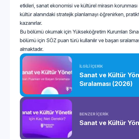
etkileri, sanat ekonomisi ve kültürel mirasın korunması g
kültür alanındaki stratejik planlamayı öğrenirken, prat
kazanırlar.
Bu bölümü okumak için Yükseköğretim Kurumları Sınavı
bölümü için SÖZ puan türü kullanılır ve başarı sıralama
almaktadır.
İLGİLİ İÇERİK
Sanat ve Kültür Yön
Sıralaması (2026)
BENZER İÇERİK
Sanat ve Kültür Yön