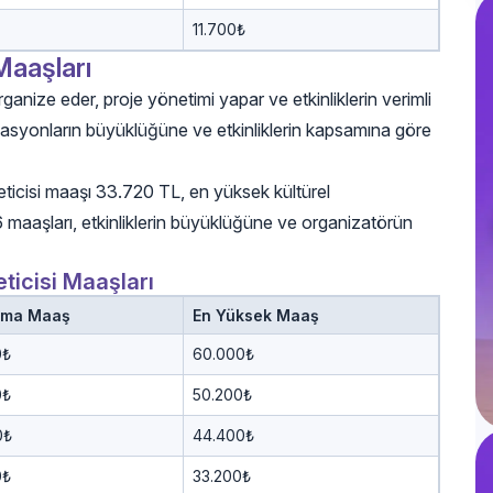
11.700₺
Maaşları
organize eder, proje yönetimi yapar ve etkinliklerin verimli
nizasyonların büyüklüğüne ve etkinliklerin kapsamına göre
eticisi maaşı 33.720 TL, en yüksek kültürel
 maaşları, etkinliklerin büyüklüğüne ve organizatörün
ticisi Maaşları
ama Maaş
En Yüksek Maaş
0₺
60.000₺
0₺
50.200₺
0₺
44.400₺
0₺
33.200₺