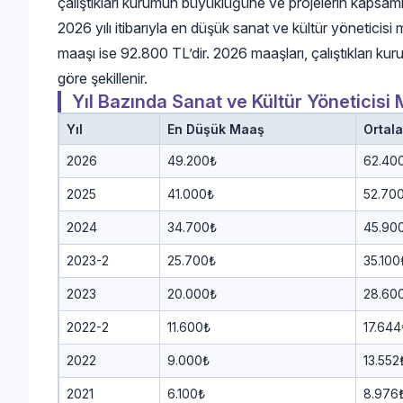
çalıştıkları kurumun büyüklüğüne ve projelerin kapsamı
2026 yılı itibarıyla en düşük sanat ve kültür yöneticis
maaşı ise 92.800 TL’dir. 2026 maaşları, çalıştıkları 
göre şekillenir.
Yıl Bazında Sanat ve Kültür Yöneticisi 
Yıl
En Düşük Maaş
Ortal
2026
49.200₺
62.40
2025
41.000₺
52.70
2024
34.700₺
45.90
2023-2
25.700₺
35.100
2023
20.000₺
28.60
2022-2
11.600₺
17.644
2022
9.000₺
13.552
2021
6.100₺
8.976