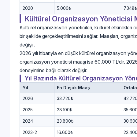
2020
5.000₺
7.348₺
Kültürel Organizasyon Yöneticisi 
Kültürel organizasyon yöneticileri, kültürel etkinlikleri 
bir şekilde gerçekleştirilmesini sağlar. Maaşları, orga
değişir.
2026 yılı itibarıyla en düşük kültürel organizasyon yön
organizasyon yöneticisi maaşı ise 60.000 TL’dir. 2026
deneyimine bağlı olarak değişir.
Yıl Bazında Kültürel Organizasyon Yöne
Yıl
En Düşük Maaş
Ortal
2026
33.720₺
42.72
2025
28.100₺
35.60
2024
23.800₺
30.60
2023-2
16.600₺
22.40