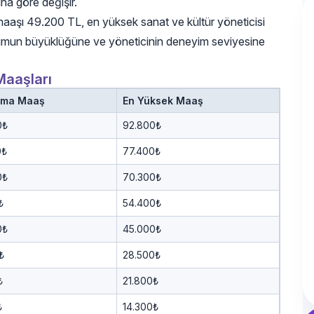
na göre değişir.
i maaşı 49.200 TL, en yüksek sanat ve kültür yöneticisi
kurumun büyüklüğüne ve yöneticinin deneyim seviyesine
Maaşları
ama Maaş
En Yüksek Maaş
0₺
92.800₺
0₺
77.400₺
0₺
70.300₺
₺
54.400₺
0₺
45.000₺
₺
28.500₺
₺
21.800₺
₺
14.300₺