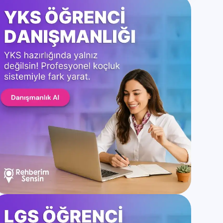
Kategoriler
Genel
Üniversite Taban Puanları
Bölüm Taban Puanları
Liseler ve Taban Puanları
4 Yıllık Bölümler
2 Yıllık Bölümler
YKS Konuları
TYT Konuları
AYT Konuları