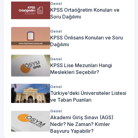
Genel
KPSS Ortaöğretim Konuları ve
Soru Dağılımı
Genel
KPSS Önlisans Konuları ve Soru
Dağılımı
Genel
KPSS Lise Mezunları Hangi
Meslekleri Seçebilir?
Genel
Türkiye'deki Üniversiteler Listesi
ve Taban Puanları
Genel
Akademi Giriş Sınavı (AGS)
Nedir? Ne Zaman? Kimler
Başvuru Yapabilir?