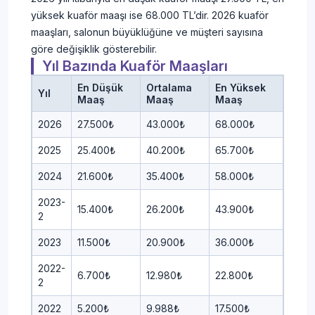
yüksek kuaför maaşı ise 68.000 TL’dir. 2026 kuaför
maaşları, salonun büyüklüğüne ve müşteri sayısına
göre değişiklik gösterebilir.
Yıl Bazında Kuaför Maaşları
En Düşük
Ortalama
En Yüksek
Yıl
Maaş
Maaş
Maaş
2026
27.500₺
43.000₺
68.000₺
2025
25.400₺
40.200₺
65.700₺
2024
21.600₺
35.400₺
58.000₺
2023-
15.400₺
26.200₺
43.900₺
2
2023
11.500₺
20.900₺
36.000₺
2022-
6.700₺
12.980₺
22.800₺
2
2022
5.200₺
9.988₺
17.500₺