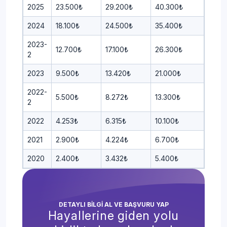
2025
23.500₺
29.200₺
40.300₺
2024
18.100₺
24.500₺
35.400₺
2023-
12.700₺
17.100₺
26.300₺
2
2023
9.500₺
13.420₺
21.000₺
2022-
5.500₺
8.272₺
13.300₺
2
2022
4.253₺
6.315₺
10.100₺
2021
2.900₺
4.224₺
6.700₺
2020
2.400₺
3.432₺
5.400₺
DETAYLI BİLGİ AL VE BAŞVURU YAP
Hayallerine giden yolu