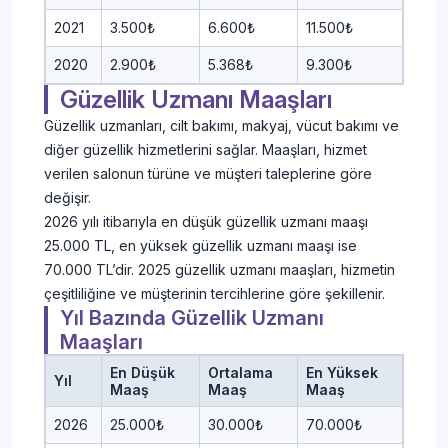
2021
3.500₺
6.600₺
11.500₺
2020
2.900₺
5.368₺
9.300₺
Güzellik Uzmanı Maaşları
Güzellik uzmanları, cilt bakımı, makyaj, vücut bakımı ve
diğer güzellik hizmetlerini sağlar. Maaşları, hizmet
verilen salonun türüne ve müşteri taleplerine göre
değişir.
2026 yılı itibarıyla en düşük güzellik uzmanı maaşı
25.000 TL, en yüksek güzellik uzmanı maaşı ise
70.000 TL’dir. 2025 güzellik uzmanı maaşları, hizmetin
çeşitliliğine ve müşterinin tercihlerine göre şekillenir.
Yıl Bazında Güzellik Uzmanı
Maaşları
En Düşük
Ortalama
En Yüksek
Yıl
Maaş
Maaş
Maaş
2026
25.000₺
30.000₺
70.000₺