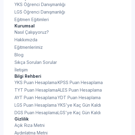
YKS Öğrenci Danışmanlığı
LGS Öğrenci Danışmanlığı
Eğitmen Eğitimleri
Kurumsal
Nasıl Çalışıyoruz?
Hakkımızda
Eğitmenlerimiz
Blog
Sıkça Sorulan Sorular
İletişim
Bilgi Rehberi
YKS Puan Hesaplama
KPSS Puan Hesaplama
TYT Puan Hesaplama
ALES Puan Hesaplama
AYT Puan Hesaplama
YDT Puan Hesaplama
LGS Puan Hesaplama
YKS'ye Kaç Gün Kaldı
DGS Puan Hesaplama
LGS'ye Kaç Gün Kaldı
Gizlilik
Açık Rıza Metni
Aydınlatma Metni