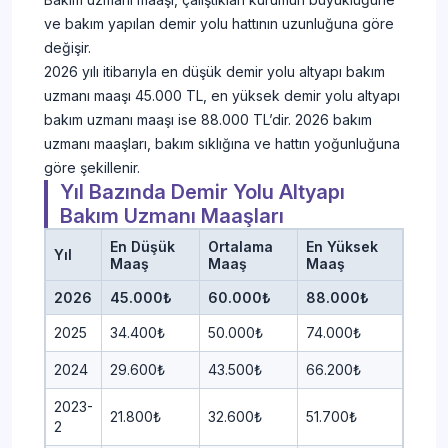
ve bakım yapılan demir yolu hattının uzunluğuna göre
değişir.
2026 yılı itibarıyla en düşük demir yolu altyapı bakım
uzmanı maaşı 45.000 TL, en yüksek demir yolu altyapı
bakım uzmanı maaşı ise 88.000 TL’dir. 2026 bakım
uzmanı maaşları, bakım sıklığına ve hattın yoğunluğuna
göre şekillenir.
Yıl Bazında Demir Yolu Altyapı
Bakım Uzmanı Maaşları
En Düşük
Ortalama
En Yüksek
Yıl
Maaş
Maaş
Maaş
2026
45.000₺
60.000₺
88.000₺
2025
34.400₺
50.000₺
74.000₺
2024
29.600₺
43.500₺
66.200₺
2023-
21.800₺
32.600₺
51.700₺
2