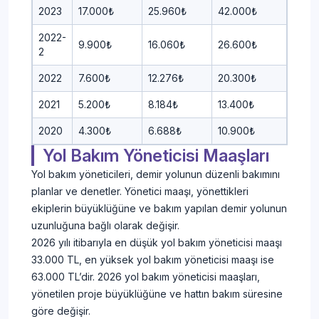
2023
17.000₺
25.960₺
42.000₺
2022-
9.900₺
16.060₺
26.600₺
2
2022
7.600₺
12.276₺
20.300₺
2021
5.200₺
8.184₺
13.400₺
2020
4.300₺
6.688₺
10.900₺
Yol Bakım Yöneticisi Maaşları
Yol bakım yöneticileri, demir yolunun düzenli bakımını
planlar ve denetler. Yönetici maaşı, yönettikleri
ekiplerin büyüklüğüne ve bakım yapılan demir yolunun
uzunluğuna bağlı olarak değişir.
2026 yılı itibarıyla en düşük yol bakım yöneticisi maaşı
33.000 TL, en yüksek yol bakım yöneticisi maaşı ise
63.000 TL’dir. 2026 yol bakım yöneticisi maaşları,
yönetilen proje büyüklüğüne ve hattın bakım süresine
göre değişir.