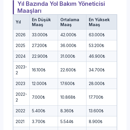
Yıl Bazında Yol Bakım Yöneticisi
Maaşları
En Düşük
Ortalama
En Yüksek
Yıl
Maaş
Maaş
Maaş
2026
33.000₺
42.000₺
63.000₺
2025
27.200₺
36.000₺
53.200₺
2024
22.900₺
31.000₺
46.900₺
2023-
16.100₺
22.600₺
34.700₺
2
2023
12.000₺
17.600₺
28.000₺
2022-
7.000₺
10.868₺
17.700₺
2
2022
5.400₺
8.360₺
13.600₺
2021
3.700₺
5.544₺
8.900₺