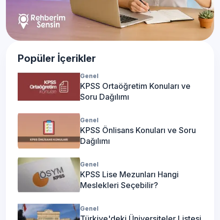
Popüler İçerikler
Genel
KPSS Ortaöğretim Konuları ve
Soru Dağılımı
Genel
KPSS Önlisans Konuları ve Soru
Dağılımı
Genel
KPSS Lise Mezunları Hangi
Meslekleri Seçebilir?
Genel
Türkiye'deki Üniversiteler Listesi