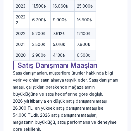
2023
11.500₺
16.060₺
25.000₺
2022-
6.700₺
9.900₺
15.800₺
2
2022
5.200₺
7.612₺
12.100₺
2021
3.500₺
5.016₺
7.900₺
2020
2.900₺
4.136₺
6.500₺
Satış Danışmanı Maaşları
Satış danışmanları, müşterilere ürünler hakkında bilgi
verir ve onları satın almaya teşvik eder. Satış danışmanı
maaşı, çalıştıkları perakende mağazalarının
büyüklüğüne ve satış hedeflerine göre değişir.
2026 yılı itibarıyla en düşük satış danışmanı maaşı
28.300 TL, en yüksek satış danışmanı maaşı ise
54.000 TL’dir. 2026 satış danışmanı maaşları;
mağazanın büyüklüğü, satış performansı ve deneyime
göre şekillenir.