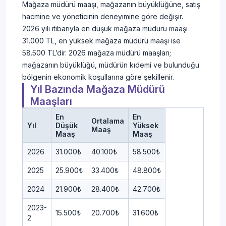
Mağaza müdürü maaşı, mağazanın büyüklüğüne, satış
hacmine ve yöneticinin deneyimine göre değişir.
2026 yılı itibarıyla en düşük mağaza müdürü maaşı
31.000 TL, en yüksek mağaza müdürü maaşı ise
58.500 TL’dir. 2026 mağaza müdürü maaşları;
mağazanın büyüklüğü, müdürün kıdemi ve bulunduğu
bölgenin ekonomik koşullarına göre şekillenir.
Yıl Bazında Mağaza Müdürü
Maaşları
En
En
Ortalama
Yıl
Düşük
Yüksek
Maaş
Maaş
Maaş
2026
31.000₺
40.100₺
58.500₺
2025
25.900₺
33.400₺
48.800₺
2024
21.900₺
28.400₺
42.700₺
2023-
15.500₺
20.700₺
31.600₺
2