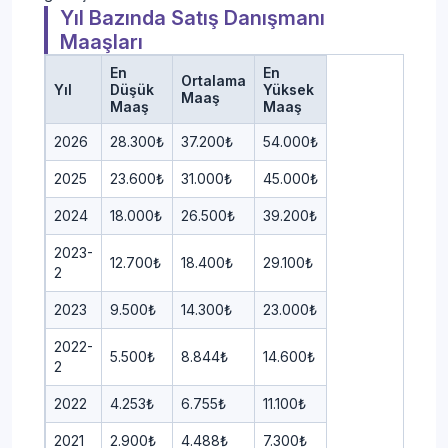
Yıl Bazında Satış Danışmanı
Maaşları
En
En
Ortalama
Yıl
Düşük
Yüksek
Maaş
Maaş
Maaş
2026
28.300₺
37.200₺
54.000₺
2025
23.600₺
31.000₺
45.000₺
2024
18.000₺
26.500₺
39.200₺
2023-
12.700₺
18.400₺
29.100₺
2
2023
9.500₺
14.300₺
23.000₺
2022-
5.500₺
8.844₺
14.600₺
2
2022
4.253₺
6.755₺
11.100₺
2021
2.900₺
4.488₺
7.300₺