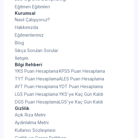
Eğitmen Eğitimleri
Kurumsal
Nasıl Çalışıyoruz?
Hakkımızda
Eğitmenlerimiz
Blog
Sıkça Sorulan Sorular
İletişim
Bilgi Rehberi
YKS Puan Hesaplama
KPSS Puan Hesaplama
TYT Puan Hesaplama
ALES Puan Hesaplama
AYT Puan Hesaplama
YDT Puan Hesaplama
LGS Puan Hesaplama
YKS'ye Kaç Gün Kaldı
DGS Puan Hesaplama
LGS'ye Kaç Gün Kaldı
Gizlilik
Açık Rıza Metni
Aydınlatma Metni
Kullanıcı Sözleşmesi
Gizlilik ve Çerez Politikası