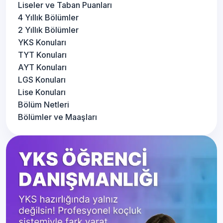
Çankırı Liseleri Taban Puanları
Liseler ve Taban Puanları
Detaya Git
Yüzdelik Dilimleri
4 Yıllık Bölümler
2 Yıllık Bölümler
YKS Konuları
Çorum Liseleri Taban Puanları
Detaya Git
TYT Konuları
Yüzdelik Dilimleri
AYT Konuları
LGS Konuları
Denizli Liseleri Taban Puanları
Detaya Git
Lise Konuları
Yüzdelik Dilimleri
Bölüm Netleri
Bölümler ve Maaşları
Diyarbakır Liseleri Taban
Detaya Git
Puanları Yüzdelik Dilimleri
Düzce Liseleri Taban Puanları
Detaya Git
Yüzdelik Dilimleri
Edirne Liseleri Taban Puanları
Detaya Git
Yüzdelik Dilimleri