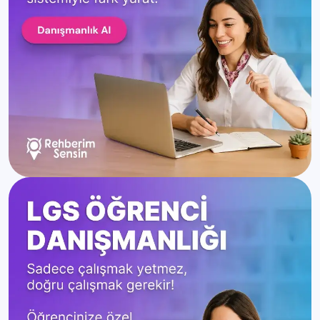
Elazığ Liseleri Taban Puanları
Detaya Git
Yüzdelik Dilimleri
Erzincan Liseleri Taban
Detaya Git
Puanları Yüzdelik Dilimleri
Erzurum Liseleri Taban
Detaya Git
Puanları Yüzdelik Dilimleri
Eskişehir Liseleri Taban
Detaya Git
Puanları Yüzdelik Dilimleri
Gaziantep Liseleri Taban
Detaya Git
Puanları Yüzdelik Dilimleri
Giresun Liseleri Taban Puanları
Detaya Git
Yüzdelik Dilimleri