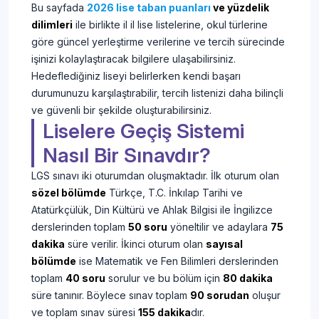
Bu sayfada
2026 lise taban puanları
ve yüzdelik
dilimleri
ile birlikte il il lise listelerine, okul türlerine
göre güncel yerleştirme verilerine ve tercih sürecinde
işinizi kolaylaştıracak bilgilere ulaşabilirsiniz.
Hedeflediğiniz liseyi belirlerken kendi başarı
durumunuzu karşılaştırabilir, tercih listenizi daha bilinçli
ve güvenli bir şekilde oluşturabilirsiniz.
Liselere Geçiş Sistemi
Nasıl Bir Sınavdır?
LGS sınavı iki oturumdan oluşmaktadır. İlk oturum olan
sözel bölümde
Türkçe, T.C. İnkılap Tarihi ve
Atatürkçülük, Din Kültürü ve Ahlak Bilgisi ile İngilizce
derslerinden toplam
50 soru
yöneltilir ve adaylara
75
dakika
süre verilir. İkinci oturum olan
sayısal
bölümde
ise Matematik ve Fen Bilimleri derslerinden
toplam
40 soru
sorulur ve bu bölüm için
80 dakika
süre tanınır. Böylece sınav toplam
90 sorudan
oluşur
ve toplam sınav süresi
155 dakika
dır.