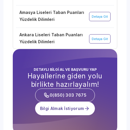
Amasya Liseleri Taban Puanları
Detaya Git
Yüzdelik Dilimleri
Ankara Liseleri Taban Puanları
Detaya Git
Yüzdelik Dilimleri
Antalya Liseleri Taban Puanları
Detaya Git
Yüzdelik Dilimleri
DETAYLI BİLGİ AL VE BAŞVURU YAP
Hayallerine giden yolu
Ardahan Liseleri Taban
birlikte hazırlayalım!
Detaya Git
Puanları Yüzdelik Dilimleri
0(850) 303 7675
Artvin Liseleri Taban Puanları
Detaya Git
Bilgi Almak İstiyorum
Yüzdelik Dilimleri
Aydın Liseleri Taban Puanları
Detaya Git