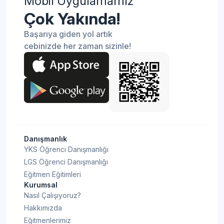
Mobil Uygulamamız
Detaya Git
Puanları Yüzdelik Dilimleri
Çok Yakında!
Kayseri Liseleri Taban Puanları
Başarıya giden yol artık
Detaya Git
Yüzdelik Dilimleri
cebinizde her zaman sizinle!
Kırıkkale Liseleri Taban
Detaya Git
Puanları Yüzdelik Dilimleri
Kırklareli Liseleri Taban
Detaya Git
Puanları Yüzdelik Dilimleri
Danışmanlık
Kırşehir Liseleri Taban Puanları
YKS Öğrenci Danışmanlığı
Detaya Git
Yüzdelik Dilimleri
LGS Öğrenci Danışmanlığı
Eğitmen Eğitimleri
Kurumsal
Kilis Liseleri Taban Puanları
Detaya Git
Nasıl Çalışıyoruz?
Yüzdelik Dilimleri
Hakkımızda
Eğitmenlerimiz