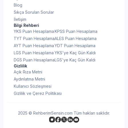
Kocaeli Liseleri Taban Puanları
Detaya Git
Blog
Yüzdelik Dilimleri
Sıkça Sorulan Sorular
İletişim
Konya Liseleri Taban Puanları
Bilgi Rehberi
Detaya Git
Yüzdelik Dilimleri
YKS Puan Hesaplama
KPSS Puan Hesaplama
TYT Puan Hesaplama
ALES Puan Hesaplama
Kütahya Liseleri Taban
AYT Puan Hesaplama
YDT Puan Hesaplama
Detaya Git
Puanları Yüzdelik Dilimleri
LGS Puan Hesaplama
YKS'ye Kaç Gün Kaldı
DGS Puan Hesaplama
LGS'ye Kaç Gün Kaldı
Gizlilik
Malatya Liseleri Taban Puanları
Detaya Git
Açık Rıza Metni
Yüzdelik Dilimleri
Aydınlatma Metni
Kullanıcı Sözleşmesi
Manisa Liseleri Taban Puanları
Detaya Git
Gizlilik ve Çerez Politikası
Yüzdelik Dilimleri
Mersin Liseleri Taban Puanları
2025 © RehberimSensin.com Tüm hakları saklıdır.
Detaya Git
Yüzdelik Dilimleri