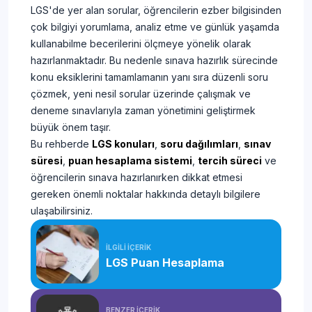
LGS'de yer alan sorular, öğrencilerin ezber bilgisinden
çok bilgiyi yorumlama, analiz etme ve günlük yaşamda
kullanabilme becerilerini ölçmeye yönelik olarak
hazırlanmaktadır. Bu nedenle sınava hazırlık sürecinde
konu eksiklerini tamamlamanın yanı sıra düzenli soru
çözmek, yeni nesil sorular üzerinde çalışmak ve
deneme sınavlarıyla zaman yönetimini geliştirmek
büyük önem taşır.
Bu rehberde
LGS konuları
,
soru dağılımları
,
sınav
süresi
,
puan hesaplama sistemi
,
tercih süreci
ve
öğrencilerin sınava hazırlanırken dikkat etmesi
gereken önemli noktalar hakkında detaylı bilgilere
ulaşabilirsiniz.
İLGİLİ İÇERİK
LGS Puan Hesaplama
BENZER İÇERİK