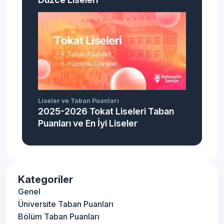
Detaya Git
Yüzdelik Dilimleri
Bitlis Liseleri Taban Puanları
Detaya Git
Yüzdelik Dilimleri
Bolu Liseleri Taban Puanları
Detaya Git
Yüzdelik Dilimleri
Liseler ve Taban Puanları
2025-2026 Tokat Liseleri Taban
Burdur Liseleri Taban Puanları
Detaya Git
Puanları ve En İyi Liseler
Yüzdelik Dilimleri
Bursa Liseleri Taban Puanları
Detaya Git
Yüzdelik Dilimleri
Kategoriler
Çanakkale Liseleri Taban
Genel
Detaya Git
Puanları Yüzdelik Dilimleri
Üniversite Taban Puanları
Bölüm Taban Puanları