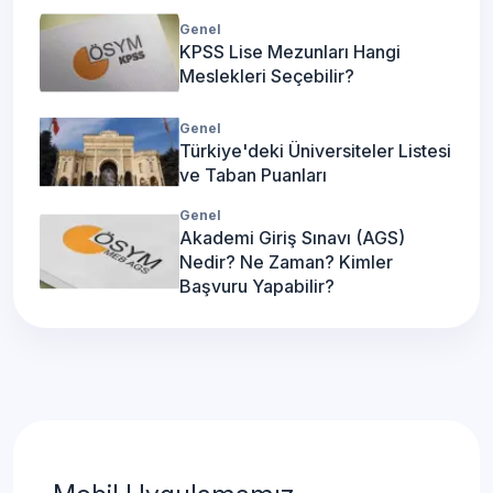
Genel
KPSS Lise Mezunları Hangi
İzmir Liseleri Taban Puanları
Detaya Git
Meslekleri Seçebilir?
Yüzdelik Dilimleri
Genel
Kahramanmaraş Liseleri Taban
Türkiye'deki Üniversiteler Listesi
Detaya Git
Puanları Yüzdelik Dilimleri
ve Taban Puanları
Genel
Karabük Liseleri Taban
Akademi Giriş Sınavı (AGS)
Detaya Git
Puanları Yüzdelik Dilimleri
Nedir? Ne Zaman? Kimler
Başvuru Yapabilir?
Karaman Liseleri Taban
Detaya Git
Puanları Yüzdelik Dilimleri
Kars Liseleri Taban Puanları
Detaya Git
Yüzdelik Dilimleri
Kastamonu Liseleri Taban