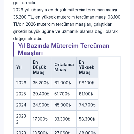
gösterebilir.
2026 yılı itibarıyla en düşük mütercim tercüman maaşı
35.200 TL, en yüksek mütercim tercüman maaşı 98.100
TL’dir. 2026 mütercim tercüman maaşları, çalıştıkları
şirketin büyüklüğüne ve uzmanlık alanına bağlı olarak
değişmektedir.
Yıl Bazında Mütercim Tercüman
Maaşları
En
En
Ortalama
Yıl
Düşük
Yüksek
Maaş
Maaş
Maaş
2026
35.200₺
62.000₺
98.100₺
2025
29.400₺
51.700₺
81.100₺
2024
24.900₺
45.000₺
74.700₺
2023-
17.300₺
33.300₺
58.300₺
2
2023
13.500₺
27.060₺
48.000₺