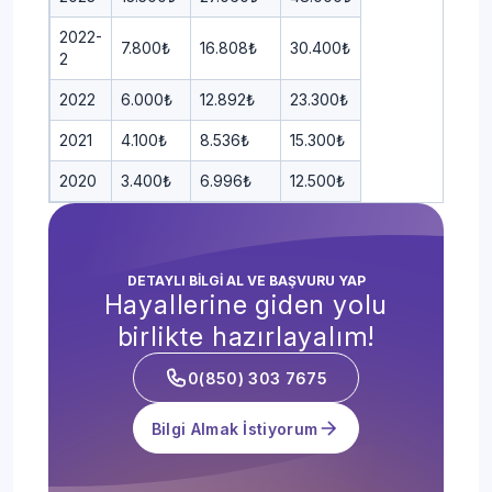
2022-
7.800₺
16.808₺
30.400₺
2
2022
6.000₺
12.892₺
23.300₺
2021
4.100₺
8.536₺
15.300₺
2020
3.400₺
6.996₺
12.500₺
DETAYLI BİLGİ AL VE BAŞVURU YAP
Hayallerine giden yolu
birlikte hazırlayalım!
0(850) 303 7675
Bilgi Almak İstiyorum