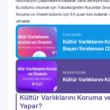
restorasyon çalışmalarına katılarak saha deneyimi kazan
Bu bölümü okumak için Yükseköğretim Kurumları Sınavı 
Koruma ve Onarım bölümü için EA puan türü kullanılır ve
olmalıdır.
İLGİLİ İÇERİK
Kültür Varlıklarını
Başarı Sıralaması (
BENZER İÇERİK
Kültür Varlıklarını
Kültür Varlıklarını Koruma 
Yapar?