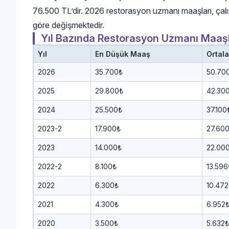
76.500 TL’dir. 2026 restorasyon uzmanı maaşları, çal
göre değişmektedir.
Yıl Bazında Restorasyon Uzmanı Maaşl
Yıl
En Düşük Maaş
Ortal
2026
35.700₺
50.70
2025
29.800₺
42.30
2024
25.500₺
37.100
2023-2
17.900₺
27.60
2023
14.000₺
22.00
2022-2
8.100₺
13.596
2022
6.300₺
10.472
2021
4.300₺
6.952
2020
3.500₺
5.632₺