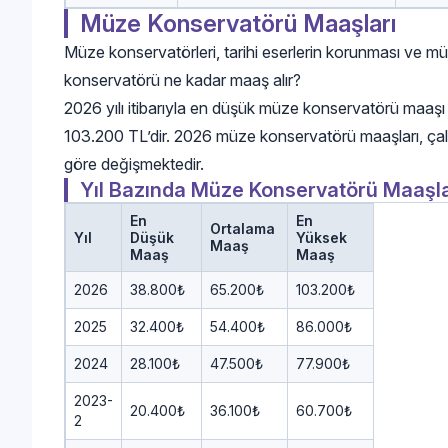
Müze Konservatörü Maaşları
Müze konservatörleri, tarihi eserlerin korunması ve mü
konservatörü ne kadar maaş alır?
2026 yılı itibarıyla en düşük müze konservatörü maa
103.200 TL’dir. 2026 müze konservatörü maaşları, çal
göre değişmektedir.
Yıl Bazında Müze Konservatörü Maaşla
En
En
Ortalama
Yıl
Düşük
Yüksek
Maaş
Maaş
Maaş
2026
38.800₺
65.200₺
103.200₺
2025
32.400₺
54.400₺
86.000₺
2024
28.100₺
47.500₺
77.900₺
2023-
20.400₺
36.100₺
60.700₺
2