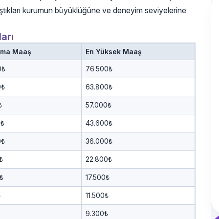
ıştıkları kurumun büyüklüğüne ve deneyim seviyelerine
arı
ama Maaş
En Yüksek Maaş
0₺
76.500₺
0₺
63.800₺
₺
57.000₺
0₺
43.600₺
0₺
36.000₺
₺
22.800₺
₺
17.500₺
₺
11.500₺
9.300₺