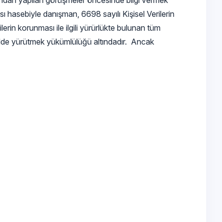
çısından yapılan görüşmeler öncesinde bilgi vermek
ası hasebiyle danışman, 6698 sayılı Kişisel Verilerin
rin korunması ile ilgili yürürlükte bulunan tüm
kilde yürütmek yükümlülüğü altındadır. Ancak