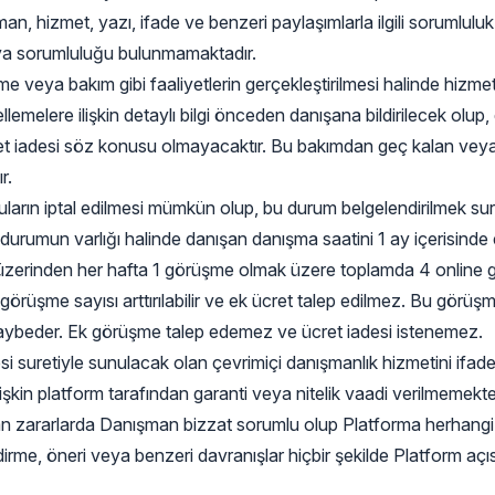
uman, hizmet, yazı, ifade ve benzeri paylaşımlarla ilgili soruml
eya sorumluluğu bulunmamaktadır.
e veya bakım gibi faaliyetlerin gerçekleştirilmesi halinde hizmet
emelere ilişkin detaylı bilgi önceden danışana bildirilecek olup
ret iadesi söz konusu olmayacaktır. Bu bakımdan geç kalan ve
r.
uların iptal edilmesi mümkün olup, bu durum belgelendirilmek s
 durumun varlığı halinde danışan danışma saatini 1 ay içerisinde e
rm üzerinden her hafta 1 görüşme olmak üzere toplamda 4 online
rüşme sayısı arttırılabilir ve ek ücret talep edilmez. Bu görü
aybeder. Ek görüşme talep edemez ve ücret iadesi istenemez.
si suretiyle sunulacak olan çevrimiçi danışmanlık hizmetini ifa
ilişkin platform tarafından garanti veya nitelik vaadi verilmemek
n zararlarda Danışman bizzat sorumlu olup Platforma herhangi
irme, öneri veya benzeri davranışlar hiçbir şekilde Platform açı