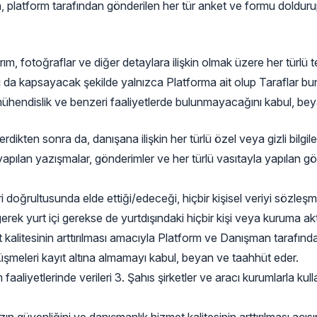
yla, platform tarafından gönderilen her tür anket ve formu dold
rım, fotoğraflar ve diğer detaylara ilişkin olmak üzere her türlü 
 da kapsayacak şekilde yalnızca Platforma ait olup Taraflar bunl
mühendislik ve benzeri faaliyetlerde bulunmayacağını kabul, be
kten sonra da, danışana ilişkin her türlü özel veya gizli bilgi
ılan yazışmalar, gönderimler ve her türlü vasıtayla yapılan görüş
 doğrultusunda elde ettiği/edeceği, hiçbir kişisel veriyi sözleş
ek yurt içi gerekse de yurtdışındaki hiçbir kişi veya kuruma ak
litesinin arttırılması amacıyla Platform ve Danışman tarafından
üşmeleri kayıt altına almamayı kabul, beyan ve taahhüt eder.
etlerinde verileri 3. Şahıs şirketler ve aracı kurumlarla kullanabi