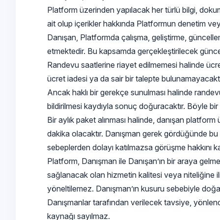
Platform üzerinden yapılacak her türlü bilgi, dok
ait olup içerikler hakkında Platformun denetim v
Danışan, Platformda çalışma, geliştirme, güncellem
etmektedir. Bu kapsamda gerçekleştirilecek güncell
Randevu saatlerine riayet edilmemesi halinde üc
ücret iadesi ya da sair bir talepte bulunamayacaktı
Ancak haklı bir gerekçe sunulması halinde randev
bildirilmesi kaydıyla sonuç doğuracaktır. Böyle bir
Bir aylık paket alınması halinde, danışan platfo
dakika olacaktır. Danışman gerek gördüğünde bu gö
sebeplerden dolayı katılmazsa görüşme hakkını k
Platform, Danışman ile Danışan’ın bir araya gelme
sağlanacak olan hizmetin kalitesi veya niteliğine 
yöneltilemez. Danışman’ın kusuru sebebiyle doğa
Danışmanlar tarafından verilecek tavsiye, yönlend
kaynağı sayılmaz.