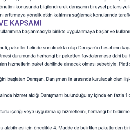
timi konusunda bilgilendirerek danışanın bireysel potansiyelleri
ttırmaya yönelik etkin katılımını sağlamak konularında taraflar iç
VE KAPSAMI
ullanımına başlanmasıyla birlikte uygulanmaya başlar ve kullan
meti, paketler halinde sunulmakta olup Danışan’ın hesabının ka
tmesi durumunda herhangi bir paketten faydalanmasa dahi bu Ku
n hizmetlerin paket dahilinde alınacak olması sebebiyle, Platfor
ini başlatan Danışan, Danışman ile arasında kurulacak olan ili
alinde hizmet aldığı Danışman’ı bulunduğu ay içinde en fazla 1 d
rlü içeriği veya uygulama içi hizmetlerini, herhangi bir bildir
labilmesi için öncelikle 4. Madde de belirtilen paketlerden birin