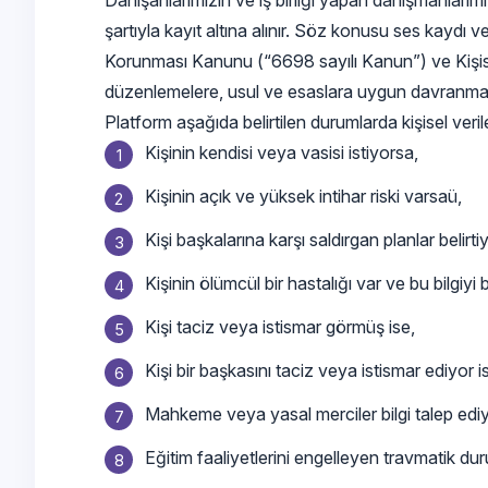
Danışanlarımızın ve iş birliği yapan danışmanlarım
şartıyla kayıt altına alınır. Söz konusu ses kaydı v
Korunması Kanunu (“6698 sayılı Kanun”) ve Kişisel V
düzenlemelere, usul ve esaslara uygun davranmak,
Platform aşağıda belirtilen durumlarda kişisel verileri
Kişinin kendisi veya vasisi istiyorsa,
Kişinin açık ve yüksek intihar riski varsaü,
Kişi başkalarına karşı saldırgan planlar belirtiy
Kişinin ölümcül bir hastalığı var ve bu bilgiyi 
Kişi taciz veya istismar görmüş ise,
Kişi bir başkasını taciz veya istismar ediyor i
Mahkeme veya yasal merciler bilgi talep ediy
Eğitim faaliyetlerini engelleyen travmatik du