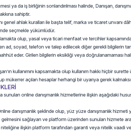
i ya da iş birliğinin sonlandırılması halinde, Danışan, danışma
akkına sahiptir.
genel ahlak kuralları ile başta telif, marka ve ticaret unvanı dâ
içimde seçmekle yükümlüdür.
lamakta olup, yasal veya ticari menfaat ve tercihler kapsamında 
d, soyad, telefon ve talep edilecek diğer gerekli bilgilerin ta
taahhüt eder. Girilen bilgilerin eksikliği veya doğrulanamaması 
ışan’ın kullanımını kapsamakta olup kullanım hakkı hiçbir surett
up mükerrer açılan hesaplar herhangi bir uyarıya gerek kalmaksız
KLERİ
a sunulan online danışmanlık hizmetlerine ilişkin aşağıdaki hus
nline danışmanlık şeklinde olup, yüz yüze danışmanlık hizmeti
a gelmesini sağlayan ve platform üzerinden sunulan hizmete ara
niteliğine ilişkin platform tarafından garanti veya nitelik vaad