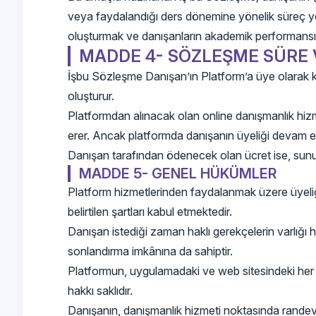
veya faydalandığı ders dönemine yönelik süreç yöne
oluşturmak ve danışanların akademik performansını ar
MADDE 4- SÖZLEŞME SÜRE 
İşbu Sözleşme Danışan’ın Platform’a üye olarak k
oluşturur.
Platformdan alınacak olan online danışmanlık hiz
erer. Ancak platformda danışanın üyeliği devam e
Danışan tarafından ödenecek olan ücret ise, sunula
MADDE 5- GENEL HÜKÜMLER
Platform hizmetlerinden faydalanmak üzere üyeliğ
belirtilen şartları kabul etmektedir.
Danışan istediği zaman haklı gerekçelerin varlığı h
sonlandırma imkânına da sahiptir.
Platformun, uygulamadaki ve web sitesindeki her tü
hakkı saklıdır.
Danışanın, danışmanlık hizmeti noktasında randevu a