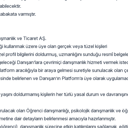
bilecektir.
abakata varmıştır.
ışmanlık ve Ticaret AŞ.
i kullanmak üzere üye olan gerçek veya tüzel kişileri
profil bilgilerini doldurmuş, uzmanlığını sunduğu resmî belgeler 
eleceği Danışan’lara çevrimiçi danışmanlık hizmeti vermek istediğ
atform aracılığıyla bir araya gelmesi suretiyle sunulacak olan çe
nde belirlenen ve Danışan’ın Platform’a üye olarak uygulamada
aşını doldurmamış kişilerin her türlü yasal durum ve davranışınd
cak olan Öğrenci danışmanlığı, psikolojik danışmanlık ve öğretim
hizmetine dair detayların belirlenmesi amacıyla hazırlanmıştır.
renci), danışmanlık sürecine etkin katılımlarını sağlamak, eğiti