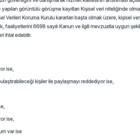
ızın güvenliğini ve danışmanlık hizmet kalitesinin arttırılması a
e yapılan görüntülü görüşme kayıtları Kişisel veri niteliğinde olm
erileri Koruma Kurulu kararları başta olmak üzere, kişisel verile
 faaliyetlerini 6698 sayılı Kanun ve ilgili mevzuatla uygun şe
 ihlal edebilir.
or ise,
bulaştırabileceği kişiler ile paylaşmayı reddediyor ise,
se,
or ise,
rum var ise