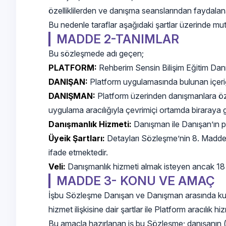
özelliklilerden ve danışma seanslarından faydalana
Bu nedenle taraflar aşağıdaki şartlar üzerinde mut
MADDE 2-TANIMLAR
Bu sözleşmede adı geçen;
PLATFORM:
Rehberim Sensin Bilişim Eğitim Dan
DANIŞAN:
Platform uygulamasında bulunan içeriğ
DANIŞMAN:
Platform üzerinden danışmanlara özel 
uygulama aracılığıyla çevrimiçi ortamda biraraya g
Danışmanlık Hizmeti:
Danışman ile Danışan’ın pl
Üyeik Şartları:
Detayları Sözleşme’nin 8. Maddesi
ifade etmektedir.
Veli:
Danışmanlık hizmeti almak isteyen ancak 18 y
MADDE 3- KONU VE AMAÇ
İşbu Sözleşme Danışan ve Danışman arasında kurula
hizmet ilişkisine dair şartlar ile Platform aracılık 
Bu amaçla hazırlanan iş bu Sözleşme; danışanın (öğ