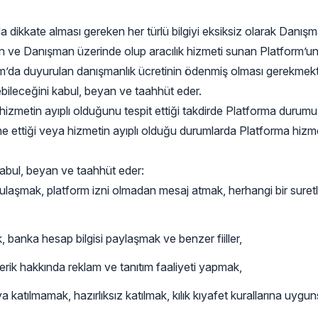
 dikkate alması gereken her türlü bilgiyi eksiksiz olarak Dan
şan ve Danışman üzerinde olup aracılık hizmeti sunan Platform’
rm’da duyurulan danışmanlık ücretinin ödenmiş olması gerekmekte
ebileceğini kabul, beyan ve taahhüt eder.
izmetin ayıplı olduğunu tespit ettiği takdirde Platforma durum
ettiği veya hizmetin ayıplı olduğu durumlarda Platforma hizmeti
kabul, beyan ve taahhüt eder:
aşmak, platform izni olmadan mesaj atmak, herhangi bir suretle 
banka hesap bilgisi paylaşmak ve benzer fiiller,
erik hakkında reklam ve tanıtım faaliyeti yapmak,
ılmamak, hazırlıksız katılmak, kılık kıyafet kurallarına uyguns