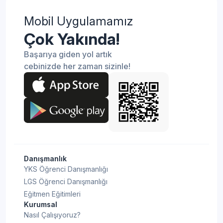
kontrollü ve bilinçli adımlarla ilerletecek şekilde
yönlendirir. YKS koçluğu, sınav sürecini kendi başına
Mobil Uygulamamız
planlamakta ve sürdürülebilir bir disiplin oluşturmakta
Çok Yakında!
zorlanan öğrenciler için özellikle gereklidir. Hedefi
Başarıya giden yol artık
olmasına rağmen nereden başlayacağını bilemeyen,
cebinizde her zaman sizinle!
düzenli çalışma alışkanlığı kazanamayan, deneme
sonuçlarını doğru analiz edemeyen ya da motivasyon
dalgalanmaları yaşayan öğrenciler bu destekten en
fazla faydayı sağlar.
Danışmanlık
YKS Öğrenci Danışmanlığı
LGS Öğrenci Danışmanlığı
Eğitmen Eğitimleri
Kurumsal
Nasıl Çalışıyoruz?