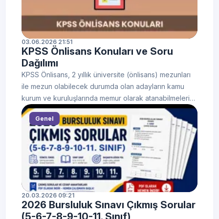
03.06.2026 21:51
KPSS Önlisans Konuları ve Soru
Dağılımı
KPSS Önlisans, 2 yıllık üniversite (önlisans) mezunları
ile mezun olabilecek durumda olan adayların kamu
kurum ve kuruluşlarında memur olarak atanabilmeleri
için girdikleri merkezi sınavdır. Sınav sonucunda elde
Genel
edilen KPSS puanı, merkezi atamalar ve bazı kamu
kurumlarının personel alımlarında kullanılmaktadır.
ÖSYM tarafından iki yılda bir düzenlenen KPSS
Önlisans sınavı, Genel Yetenek ve Genel Kültür
testlerinden oluşmaktadır. Sınava hazırlanan adayların
en çok araştırdığı konular arasında KPSS önlisans
konuları, KPSS önlisans soru dağılımı, en çok çıkan
20.03.2026 09:21
2026 Bursluluk Sınavı Çıkmış Sorular
konular, KPSS önlisans kaç dakika sürüyor, KPSS
(5-6-7-8-9-10-11. Sınıf)
önlisans hangi bölümler girebilir ve KPSS önlisans