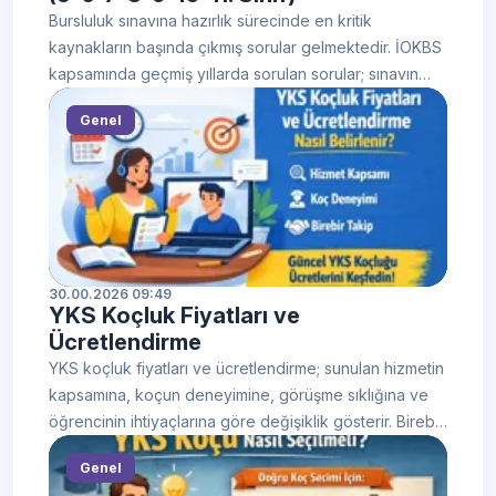
puanı ile hangi kadrolara başvurulabilir gibi sorular yer
Bursluluk sınavına hazırlık sürecinde en kritik
almaktadır. Bu rehberde sınava ilişkin tüm temel bilgileri
kaynakların başında çıkmış sorular gelmektedir. İOKBS
bir araya getirdik.
kapsamında geçmiş yıllarda sorulan sorular; sınavın
soru tarzını, konu dağılımını ve zorluk seviyesini analiz
Genel
etme açısından önemli bir avantaj sağlar. Bu nedenle,
bursluluk sınavı çıkmış sorularını düzenli olarak
çözmek, hem sınav pratiğini artırır hem de öğrencilerin
eksik konularını tespit ederek daha stratejik bir çalışma
planı oluşturmasına yardımcı olur. 26 Nisan 2026
tarihinde gerçekleştirilen İOKBS, 5, 6, 7, 8. sınıflar ile
hazırlık sınıfı, 9, 10 ve 11. sınıf düzeylerinde toplam
30.00.2026 09:49
YKS Koçluk Fiyatları ve
971.786 öğrencinin katılımıyla tamamlandı.
Ücretlendirme
YKS koçluk fiyatları ve ücretlendirme; sunulan hizmetin
kapsamına, koçun deneyimine, görüşme sıklığına ve
öğrencinin ihtiyaçlarına göre değişiklik gösterir. Birebir
takip, haftalık analizler, kişiye özel çalışma programları
Genel
ve motivasyon desteği gibi unsurlar fiyatları doğrudan