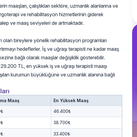
in maaşları, çalıştıkları sektöre, uzmanlık alanlarına ve
rgoterapi ve rehabilitasyon hizmetlerinin giderek
talep ve maaş seviyeleri de artmaktadır.
ları olan bireylere yönelik rehabilitasyon programları
ırmayı hedeflerler. İş ve uğraşı terapisti ne kadar maaş
kezine bağlı olarak maaşlar değişiklik gösterebilir.
şı 29.200 TL, en yüksek iş ve uğraşı terapisti maaşı
alışılan kurumun büyüklüğüne ve uzmanlık alanına bağlı
ları
ama Maaş
En Yüksek Maaş
0₺
46.400₺
0₺
38.700₺
0₺
33.400₺