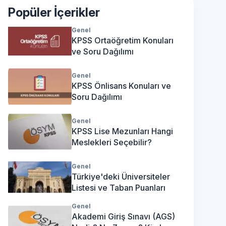
Popüler İçerikler
Genel
KPSS Ortaöğretim Konuları
ve Soru Dağılımı
Genel
KPSS Önlisans Konuları ve
Soru Dağılımı
Genel
KPSS Lise Mezunları Hangi
Meslekleri Seçebilir?
Genel
Türkiye'deki Üniversiteler
Listesi ve Taban Puanları
Genel
Akademi Giriş Sınavı (AGS)