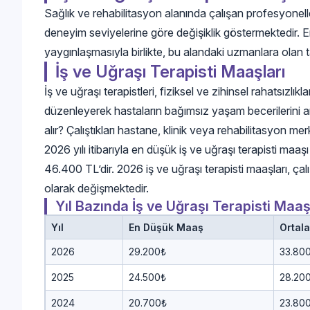
Sağlık ve rehabilitasyon alanında çalışan profesyoneller
deneyim seviyelerine göre değişiklik göstermektedir. E
yaygınlaşmasıyla birlikte, bu alandaki uzmanlara olan 
İş ve Uğraşı Terapisti Maaşları
İş ve uğraşı terapistleri, fiziksel ve zihinsel rahatsızlık
düzenleyerek hastaların bağımsız yaşam becerilerini art
alır? Çalıştıkları hastane, klinik veya rehabilitasyon mer
2026 yılı itibarıyla en düşük iş ve uğraşı terapisti maa
46.400 TL’dir. 2026 iş ve uğraşı terapisti maaşları, ç
olarak değişmektedir.
Yıl Bazında İş ve Uğraşı Terapisti Maaş
Yıl
En Düşük Maaş
Ortal
2026
29.200₺
33.80
2025
24.500₺
28.20
2024
20.700₺
23.80