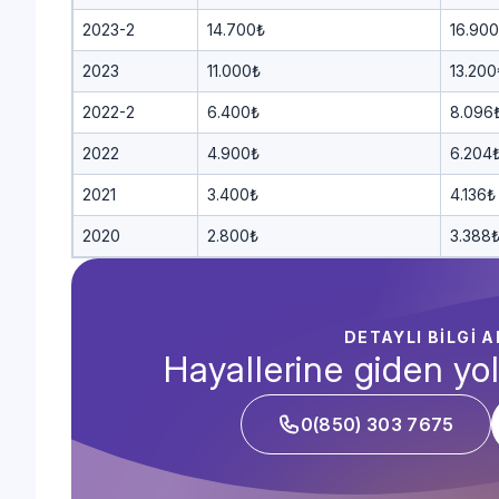
2023-2
14.700₺
16.90
2023
11.000₺
13.200
2022-2
6.400₺
8.096
2022
4.900₺
6.204
2021
3.400₺
4.136₺
2020
2.800₺
3.388
DETAYLI BİLGİ 
Hayallerine giden yol
0(850) 303 7675