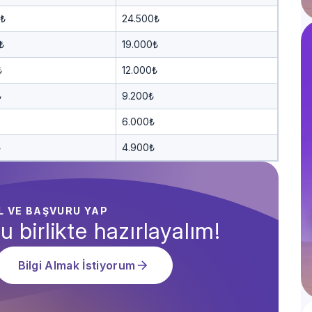
0₺
24.500₺
₺
19.000₺
₺
12.000₺
₺
9.200₺
6.000₺
₺
4.900₺
AL VE BAŞVURU YAP
u birlikte hazırlayalım!
Bilgi Almak İstiyorum