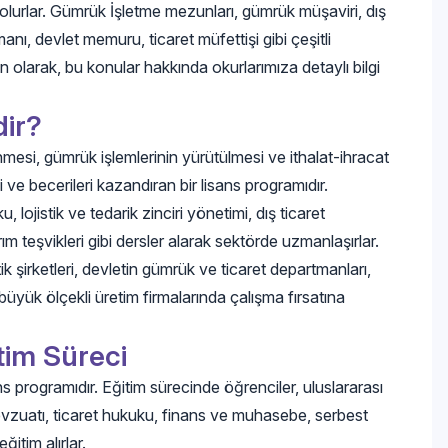
 olurlar. Gümrük İşletme mezunları, gümrük müşaviri, dış
anı, devlet memuru, ticaret müfettişi gibi çeşitli
 olarak, bu konular hakkında okurlarımıza detaylı bilgi
ir?
mesi, gümrük işlemlerinin yürütülmesi ve ithalat-ihracat
gi ve becerileri kazandıran bir lisans programıdır.
 lojistik ve tedarik zinciri yönetimi, dış ticaret
ım teşvikleri gibi dersler alarak sektörde uzmanlaşırlar.
tik şirketleri, devletin gümrük ve ticaret departmanları,
le büyük ölçekli üretim firmalarında çalışma fırsatına
im Süreci
 programıdır. Eğitim sürecinde öğrenciler, uluslararası
t mevzuatı, ticaret hukuku, finans ve muhasebe, serbest
ğitim alırlar.