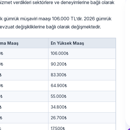
hizmet verdikleri sektörlere ve deneyimlerine bağlı olarak
k gümrük müşaviri maaşı 106.000 TL’dir. 2026 gümrük
mevzuat değişikliklerine bağlı olarak değişmektedir.
ama Maaş
En Yüksek Maaş
0₺
106.000₺
0₺
90.200₺
₺
83.300₺
0₺
64.900₺
0₺
55.000₺
₺
34.800₺
6₺
26.700₺
₺
17.500₺