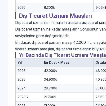
2020
6.300₺
9.064
Dış Ticaret Uzmanı Maaşları
Dış ticaret uzmanları, firmaların uluslararası ticaret süre
Dış ticaret uzmanı ne kadar maaş alır? Sorusunun yanıt
seviyelerine göre değişmektedir.
En düşük dış ticaret uzmanı maaşı 42.000 TL, en yüks
ticaret uzmanı maaşları, dış ticaret firmalarının büyükl
Yıl Bazında Dış Ticaret Uzmanı Maaşla
Yıl
En Düşük Maaş
Ortal
2026
42.000₺
48.00
2025
34.900₺
40.30
2024
29.700₺
35.60
2023-2
21.700₺
26.60
2023
17.000₺
21.120