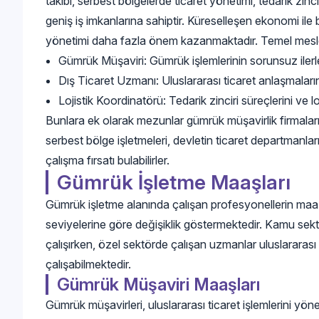
takibi, serbest bölgelerde ticaret yönetimi, tedarik zinc
geniş iş imkanlarına sahiptir. Küreselleşen ekonomi ile bi
yönetimi daha fazla önem kazanmaktadır. Temel meslek
Gümrük Müşaviri: Gümrük işlemlerinin sorunsuz ilerlem
Dış Ticaret Uzmanı: Uluslararası ticaret anlaşmaların
Lojistik Koordinatörü: Tedarik zinciri süreçlerini ve l
Bunlara ek olarak mezunlar gümrük müşavirlik firmaları, l
serbest bölge işletmeleri, devletin ticaret departmanlar
çalışma fırsatı bulabilirler.
Gümrük İşletme Maaşları
Gümrük işletme alanında çalışan profesyonellerin maaşl
seviyelerine göre değişiklik göstermektedir. Kamu sekt
çalışırken, özel sektörde çalışan uzmanlar uluslararas
çalışabilmektedir.
Gümrük Müşaviri Maaşları
Gümrük müşavirleri, uluslararası ticaret işlemlerini yö