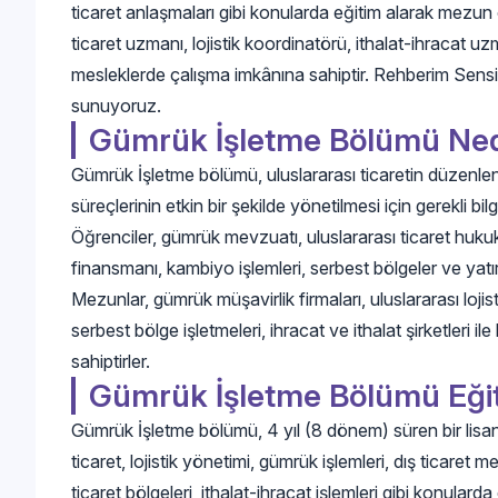
ticaret anlaşmaları gibi konularda eğitim alarak mezun
ticaret uzmanı, lojistik koordinatörü, ithalat-ihracat uzm
mesleklerde çalışma imkânına sahiptir. Rehberim Sensin
sunuyoruz.
Gümrük İşletme Bölümü Ned
Gümrük İşletme bölümü, uluslararası ticaretin düzenlen
süreçlerinin etkin bir şekilde yönetilmesi için gerekli bil
Öğrenciler, gümrük mevzuatı, uluslararası ticaret hukuku,
finansmanı, kambiyo işlemleri, serbest bölgeler ve yatır
Mezunlar, gümrük müşavirlik firmaları, uluslararası lojis
serbest bölge işletmeleri, ihracat ve ithalat şirketleri i
sahiptirler.
Gümrük İşletme Bölümü Eğit
Gümrük İşletme bölümü, 4 yıl (8 dönem) süren bir lisans
ticaret, lojistik yönetimi, gümrük işlemleri, dış ticare
ticaret bölgeleri, ithalat-ihracat işlemleri gibi konularda e