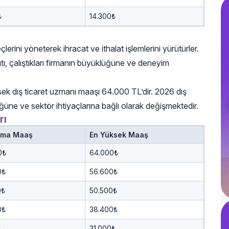
₺
14.300₺
çlerini yöneterek ihracat ve ithalat işlemlerini yürütürler.
ı, çalıştıkları firmanın büyüklüğüne ve deneyim
ek dış ticaret uzmanı maaşı 64.000 TL’dir. 2026 dış
üğüne ve sektör ihtiyaçlarına bağlı olarak değişmektedir.
rı
ama Maaş
En Yüksek Maaş
0₺
64.000₺
0₺
56.600₺
0₺
50.500₺
0₺
38.400₺
₺
31.000₺