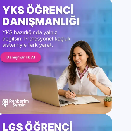
Kategoriler
Genel
Üniversite Taban Puanları
Bölüm Taban Puanları
Liseler ve Taban Puanları
4 Yıllık Bölümler
2 Yıllık Bölümler
YKS Konuları
TYT Konuları
AYT Konuları