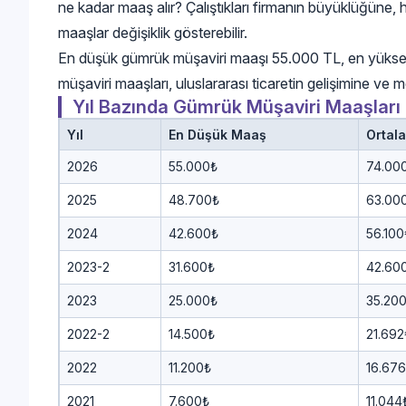
ne kadar maaş alır? Çalıştıkları firmanın büyüklüğüne, 
maaşlar değişiklik gösterebilir.
En düşük gümrük müşaviri maaşı 55.000 TL, en yükse
müşaviri maaşları, uluslararası ticaretin gelişimine ve 
Yıl Bazında Gümrük Müşaviri Maaşları
Yıl
En Düşük Maaş
Ortal
2026
55.000₺
74.00
2025
48.700₺
63.00
2024
42.600₺
56.100
2023-2
31.600₺
42.60
2023
25.000₺
35.20
2022-2
14.500₺
21.692
2022
11.200₺
16.67
2021
7.600₺
11.044