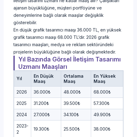
iletişim tasarımı uzmanı ne kadar maaş alır? Çalıştıkları
ajansın büyüklüğüne, müşteri portföyüne ve
deneyimlerine bağlı olarak maaşlar değişiklik
gösterebilir.
En düşük grafik tasarımcı maaşı 36.000 TL, en yüksek
grafik tasarımcı maaşı 68.000 TL’dir. 2026 grafik
tasarımcı maaşları, medya ve reklam sektöründeki
projelerin büyüklüğüne bağlı olarak değişmektedir.
Yıl Bazında Görsel İletişim Tasarımı
Uzmanı Maaşları
En Düşük
Ortalama
En Yüksek
Yıl
Maaş
Maaş
Maaş
2026
36.000₺
48.000₺
68.000₺
2025
31.200₺
39.500₺
57.300₺
2024
27.000₺
34.100₺
49.900₺
2023-
19.300₺
25.500₺
38.000₺
2