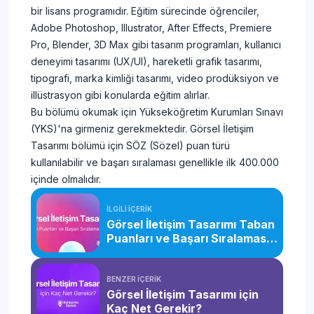
bir lisans programıdır. Eğitim sürecinde öğrenciler,
Adobe Photoshop, Illustrator, After Effects, Premiere
Pro, Blender, 3D Max gibi tasarım programları, kullanıcı
deneyimi tasarımı (UX/UI), hareketli grafik tasarımı,
tipografi, marka kimliği tasarımı, video prodüksiyon ve
illüstrasyon gibi konularda eğitim alırlar.
Bu bölümü okumak için Yükseköğretim Kurumları Sınavı
(YKS)'na girmeniz gerekmektedir. Görsel İletişim
Tasarımı bölümü için SÖZ (Sözel) puan türü
kullanılabilir ve başarı sıralaması genellikle ilk 400.000
içinde olmalıdır.
İLGİLİ İÇERİK
Görsel İletişim Tasarımı Taban
Puanları ve Başarı Sıralaması
(2026)
BENZER İÇERİK
Görsel İletişim Tasarımı için
Kaç Net Gerekir?