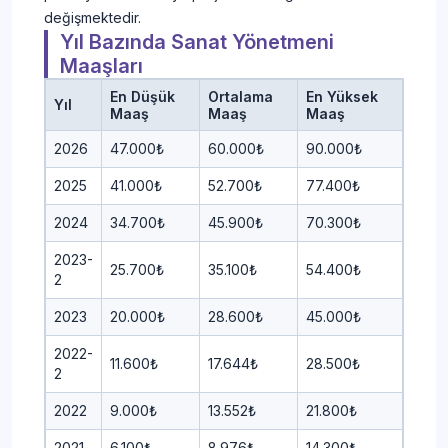
değişmektedir.
Yıl Bazında Sanat Yönetmeni
Maaşları
En Düşük
Ortalama
En Yüksek
Yıl
Maaş
Maaş
Maaş
2026
47.000₺
60.000₺
90.000₺
2025
41.000₺
52.700₺
77.400₺
2024
34.700₺
45.900₺
70.300₺
2023-
25.700₺
35.100₺
54.400₺
2
2023
20.000₺
28.600₺
45.000₺
2022-
11.600₺
17.644₺
28.500₺
2
2022
9.000₺
13.552₺
21.800₺
2021
6.100₺
8.976₺
14.300₺