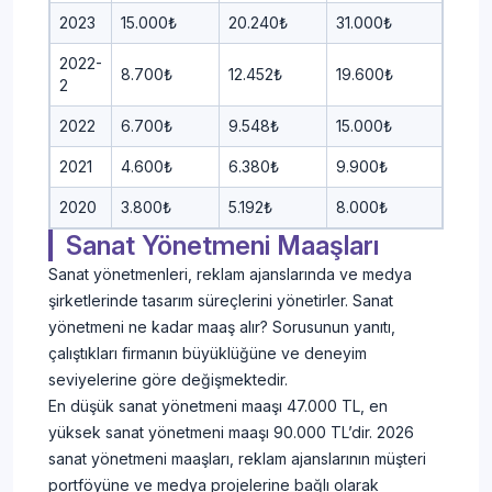
2023
15.000₺
20.240₺
31.000₺
2022-
8.700₺
12.452₺
19.600₺
2
2022
6.700₺
9.548₺
15.000₺
2021
4.600₺
6.380₺
9.900₺
2020
3.800₺
5.192₺
8.000₺
Sanat Yönetmeni Maaşları
Sanat yönetmenleri, reklam ajanslarında ve medya
şirketlerinde tasarım süreçlerini yönetirler. Sanat
yönetmeni ne kadar maaş alır? Sorusunun yanıtı,
çalıştıkları firmanın büyüklüğüne ve deneyim
seviyelerine göre değişmektedir.
En düşük sanat yönetmeni maaşı 47.000 TL, en
yüksek sanat yönetmeni maaşı 90.000 TL’dir. 2026
sanat yönetmeni maaşları, reklam ajanslarının müşteri
portföyüne ve medya projelerine bağlı olarak