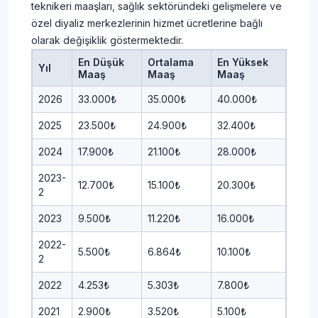
teknikeri maaşları, sağlık sektöründeki gelişmelere ve
özel diyaliz merkezlerinin hizmet ücretlerine bağlı
olarak değişiklik göstermektedir.
En Düşük
Ortalama
En Yüksek
Yıl
Maaş
Maaş
Maaş
2026
33.000₺
35.000₺
40.000₺
2025
23.500₺
24.900₺
32.400₺
2024
17.900₺
21.100₺
28.000₺
2023-
12.700₺
15.100₺
20.300₺
2
2023
9.500₺
11.220₺
16.000₺
2022-
5.500₺
6.864₺
10.100₺
2
2022
4.253₺
5.303₺
7.800₺
2021
2.900₺
3.520₺
5.100₺