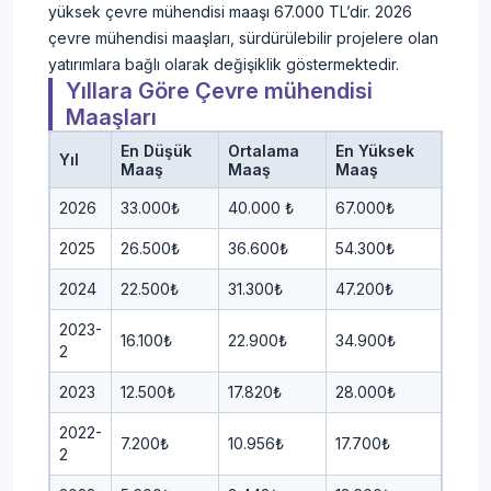
yüksek çevre mühendisi maaşı 67.000 TL’dir. 2026
çevre mühendisi maaşları, sürdürülebilir projelere olan
yatırımlara bağlı olarak değişiklik göstermektedir.
Yıllara Göre Çevre mühendisi
Maaşları
En Düşük
Ortalama
En Yüksek
Yıl
Maaş
Maaş
Maaş
2026
33.000₺
40.000 ₺
67.000₺
2025
26.500₺
36.600₺
54.300₺
2024
22.500₺
31.300₺
47.200₺
2023-
16.100₺
22.900₺
34.900₺
2
2023
12.500₺
17.820₺
28.000₺
2022-
7.200₺
10.956₺
17.700₺
2