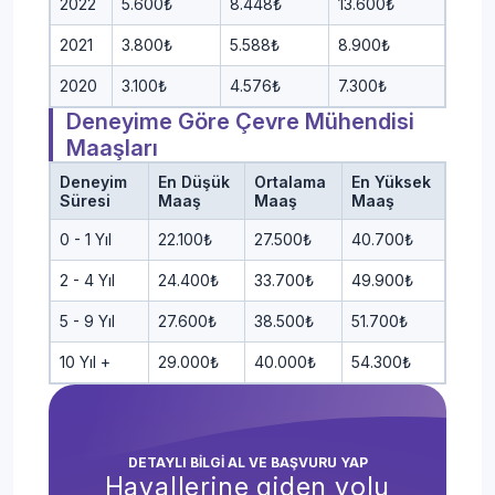
2022
5.600₺
8.448₺
13.600₺
2021
3.800₺
5.588₺
8.900₺
2020
3.100₺
4.576₺
7.300₺
Deneyime Göre Çevre Mühendisi
Maaşları
Deneyim
En Düşük
Ortalama
En Yüksek
Süresi
Maaş
Maaş
Maaş
0 - 1 Yıl
22.100₺
27.500₺
40.700₺
2 - 4 Yıl
24.400₺
33.700₺
49.900₺
5 - 9 Yıl
27.600₺
38.500₺
51.700₺
10 Yıl +
29.000₺
40.000₺
54.300₺
DETAYLI BİLGİ AL VE BAŞVURU YAP
Hayallerine giden yolu